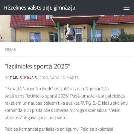
Rēzeknes valsts poļu ģimnāzija
Skip to content
ZIŅAS
“Izcilnieks sportā 2025”
BY
DAINIS UŠKĀNS
·
2026. GADA 16. MARTS
13.martā Nacionālo biedrības kultūras namā norisinājās
pasākums “Izcilnieks sportā 2025”. Pasākuma laikā ar pateicības
rakstiem un naudas balvām tika sveikta RVPĢ 2.-5. klašu skolēnu
komanda, kuri piedaloties Latvijas mēroga sacensībās “Veiklo
stafetes” ieguva godpilno 2.vietu.
Paldies komandai par lielisko sniegumu! Paldies skolotājai