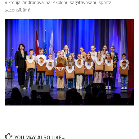
Viktorijai Andronovai par skolēnu sagatavošanu sporta
sacensībām!
YOU MAY ALSO LIKE...