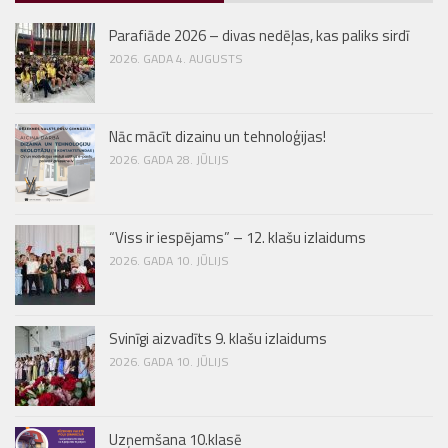
Parafiāde 2026 – divas nedēļas, kas paliks sirdī
2026. GADA 4. AUGUSTS
Nāc mācīt dizainu un tehnoloģijas!
2026. GADA 28. JŪLIJS
“Viss ir iespējams” – 12. klašu izlaidums
2026. GADA 10. JŪLIJS
Svinīgi aizvadīts 9. klašu izlaidums
2026. GADA 10. JŪLIJS
Uzņemšana 10.klasē