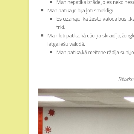
Man nepatika izrāde,jo es neko nes
Man patika,jo bija ļoti smieklīgi.
Es uzzināju, kā žestu valodā būs ,,k
triki.
Man ļoti patika kā cūciņa skraidīja,žongl
latgaliešu valodā.
Man patika,kā meitene rādīja suni,jo 
Rēzekne