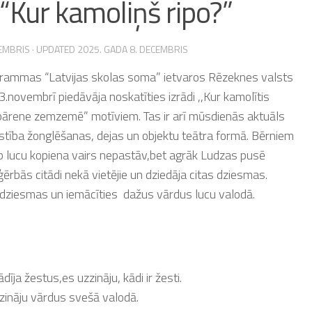
“Kur kamoliņš ripo?”
VEMBRIS
· UPDATED
2025. GADA 8. DECEMBRIS
rogrammas “Latvijas skolas soma” ietvaros Rēzeknes valsts
3.novembrī piedāvāja noskatīties izrādi ,,Kur kamolītis
bārene zemzemē” motīviem. Tas ir arī mūsdienās aktuāls
ustība žonglēšanas, dejas un objektu teātra formā. Bērniem
jeb lucu kopiena vairs nepastāv,bet agrāk Ludzas pusē
ģērbās citādi nekā vietējie un dziedāja citas dziesmas.
ā dziesmas un iemācīties dažus vārdus lucu valodā.
īja žestus,es uzzināju, kādi ir žesti.
zināju vārdus svešā valodā.