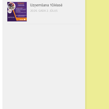
Uzņemšana 10.klasē
2026. GADA 2. JŪLIJS