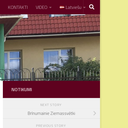
KONTAKTI
VIDEO
Latviešu
NOTIKUMI
NEXT STORY
Brīnumainie Ziemassvētki
PREVIOUS STORY