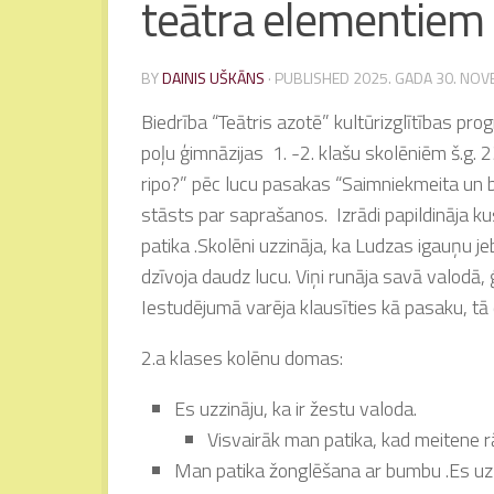
teātra elementiem 
BY
DAINIS UŠKĀNS
· PUBLISHED
2025. GADA 30. NO
Biedrība “Teātris azotē” kultūrizglītības p
poļu ģimnāzijas 1. -2. klašu skolēniēm š.g. 2
ripo?” pēc lucu pasakas “Saimniekmeita un 
stāsts par saprašanos. Izrādi papildināja k
patika .Skolēni uzzināja, ka Ludzas igauņu 
dzīvoja daudz lucu. Viņi runāja savā valodā, 
Iestudējumā varēja klausīties kā pasaku, t
2.a klases kolēnu domas:
Es uzzināju, ka ir žestu valoda.
Visvairāk man patika, kad meitene rād
Man patika žonglēšana ar bumbu .Es uz