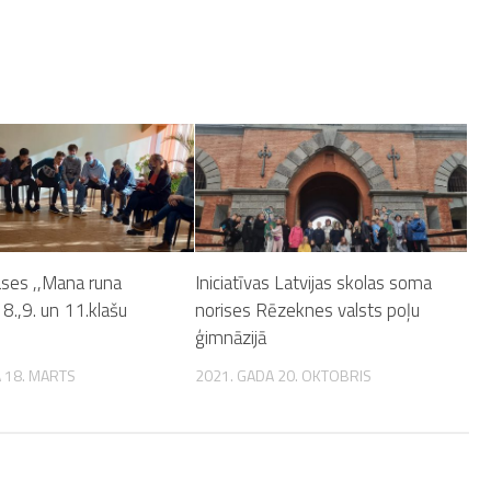
ases ,,Mana runa
Iniciatīvas Latvijas skolas soma
” 8.,9. un 11.klašu
norises Rēzeknes valsts poļu
m
ģimnāzijā
 18. MARTS
2021. GADA 20. OKTOBRIS