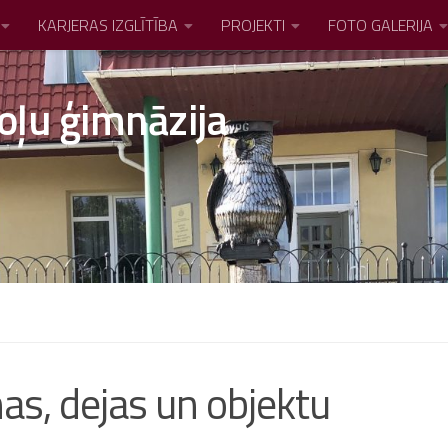
KARJERAS IZGLĪTĪBA
PROJEKTI
FOTO GALERIJA
oļu ģimnāzija
as, dejas un objektu