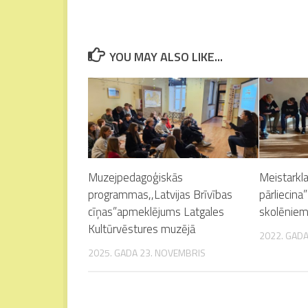
YOU MAY ALSO LIKE...
Muzejpedagoģiskās
Meistarkl
programmas,,Latvijas Brīvības
pārliecina
cīņas”apmeklējums Latgales
skolēnie
Kultūrvēstures muzējā
2022. GADA
2025. GADA 23. NOVEMBRIS