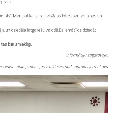
apratu.
amols”. Man patika ,jo bija visādas interesantas ainas un
ēja un dziedāja latgaliešu valodā.Es iemācījos dziedāt
tas bija smieklīgi.
Informāciju sagatavoja:
s valsts poļu ģimnāzijas 2.a klases audzinātāja I.Jermakova