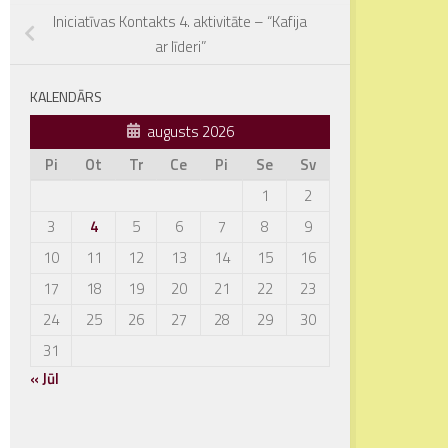
Iniciatīvas Kontakts 4. aktivitāte – “Kafija
ar līderi”
KALENDĀRS
augusts 2026
Pi
Ot
Tr
Ce
Pi
Se
Sv
1
2
3
4
5
6
7
8
9
10
11
12
13
14
15
16
17
18
19
20
21
22
23
24
25
26
27
28
29
30
31
« Jūl