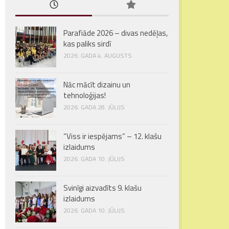
Parafiāde 2026 – divas nedēļas,
kas paliks sirdī
2026. GADA 4. AUGUSTS
Nāc mācīt dizainu un
tehnoloģijas!
2026. GADA 28. JŪLIJS
“Viss ir iespējams” – 12. klašu
izlaidums
2026. GADA 10. JŪLIJS
Svinīgi aizvadīts 9. klašu
izlaidums
2026. GADA 10. JŪLIJS