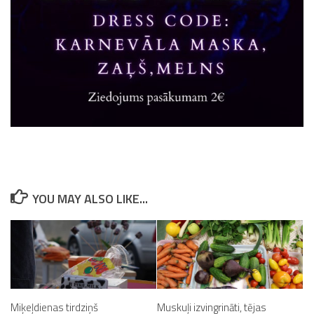
YOU MAY ALSO LIKE...
Miķeļdienas tirdziņš
Muskuļi izvingrināti, tējas