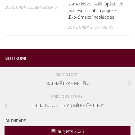
izsmaržotas, salāti apēsti jeb
2024. GADA 30. SEPTEMBRIS
jauniešu iniciatīvu projekts
„Eko-Šmeko” noslēdzies!
2015. GADA 2. OKTOBRIS
NOTIKUMI
NEXT STORY
MATEMĀTIKAS NEDĒĻA
PREVIOUS STORY
Labdarības akcija “AR MĪLESTĪBU TEV”
KALENDĀRS
augusts 2026