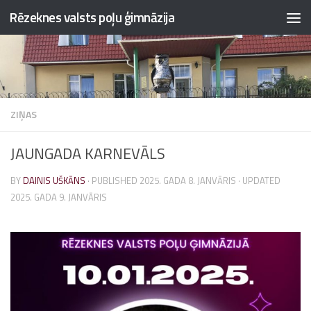
Rēzeknes valsts poļu ģimnāzija
Skip to content
ZIŅAS
JAUNGADA KARNEVĀLS
BY
DAINIS UŠKĀNS
· PUBLISHED
2025. GADA 8. JANVĀRIS
· UPDATED
2025. GADA 9. JANVĀRIS