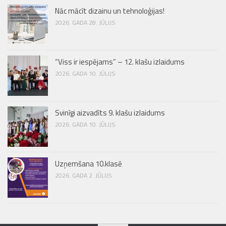
Nāc mācīt dizainu un tehnoloģijas!
2026. GADA 28. JŪLIJS
“Viss ir iespējams” – 12. klašu izlaidums
2026. GADA 10. JŪLIJS
Svinīgi aizvadīts 9. klašu izlaidums
2026. GADA 10. JŪLIJS
Uzņemšana 10.klasē
2026. GADA 2. JŪLIJS