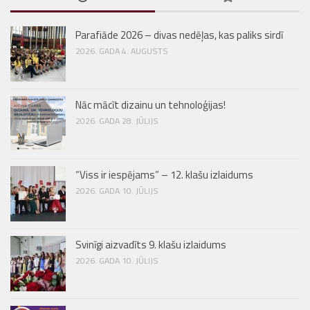
Parafiāde 2026 – divas nedēļas, kas paliks sirdī
2026. GADA 4. AUGUSTS
Nāc mācīt dizainu un tehnoloģijas!
2026. GADA 28. JŪLIJS
“Viss ir iespējams” – 12. klašu izlaidums
2026. GADA 10. JŪLIJS
Svinīgi aizvadīts 9. klašu izlaidums
2026. GADA 10. JŪLIJS