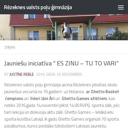
Rēzeknes valsts poļu ģimnāzija
Skip to content
ZIŅAS
Jauniešu iniciatīva “ ES ZINU – TU TO VARI”
BY
JUSTĪNE REBLE
·
2016. GADA 10. NOVEMBRIS
Rēzeknes valsts poļu ģimnāzija aicina Rēzeknes pilsētas skolu
jauniešus vecumā no 16 gadiem uz tikšanos
ar Ghetto Basket
čempionu
un
līderi Jāni Āri
un
Ghetto Games atlētiem
, kas
notiks 2016.gada 14.novembrī plkst.14.00 RVPĢ sporta zālē, pēc
tam lekcija un diskusija aktu zālē. Ghetto Games – lielākā ielu
sporta kustība Latvijā. Ik gadu Ghetto Games organizē 70 sporta
pasākumus, kuros piedalās tūkstošiem Latvijas jauniešu.