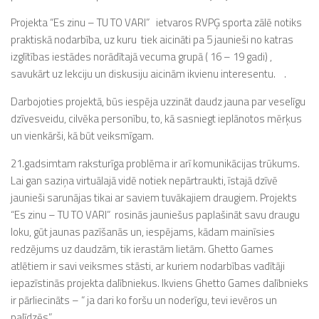
Projekta “Es zinu – TU TO VARI” ietvaros RVPĢ sporta zālē notiks
praktiskā nodarbība, uz kuru tiek aicināti pa 5 jaunieši no katras
izglītības iestādes norādītajā vecuma grupā ( 16 – 19 gadi) ,
savukārt uz lekciju un diskusiju aicinām ikvienu interesentu. .
Darbojoties projektā, būs iespēja uzzināt daudz jauna par veselīgu
dzīvesveidu, cilvēka personību, to, kā sasniegt ieplānotos mērķus
un vienkārši, kā būt veiksmīgam.
21.gadsimtam raksturīga problēma ir arī komunikācijas trūkums.
Lai gan saziņa virtuālajā vidē notiek nepārtraukti, īstajā dzīvē
jaunieši sarunājas tikai ar saviem tuvākajiem draugiem. Projekts
“Es zinu – TU TO VARI” rosinās jauniešus paplašināt savu draugu
loku, gūt jaunas pazīšanās un, iespējams, kādam mainīsies
redzējums uz daudzām, tik ierastām lietām. Ghetto Games
atlētiem ir savi veiksmes stāsti, ar kuriem nodarbības vadītāji
iepazīstinās projekta dalībniekus. Ikviens Ghetto Games dalībnieks
ir pārliecināts – “ ja dari ko foršu un noderīgu, tevi ievēros un
palīdzēs”.