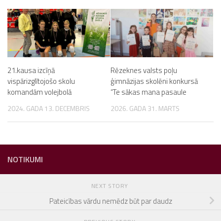
21.kausa izcīņā
Rēzeknes valsts poļu
vispārizglītojošo skolu
ģimnāzijas skolēni konkursā
komandām volejbolā
“Te sākas mana pasaule
2024. GADA 13. DECEMBRIS
2026. GADA 31. MARTS
NOTIKUMI
NEXT STORY
Pateicības vārdu nemēdz būt par daudz