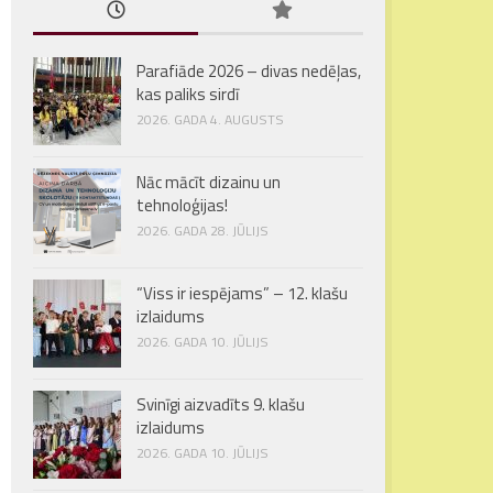
Parafiāde 2026 – divas nedēļas,
kas paliks sirdī
2026. GADA 4. AUGUSTS
Nāc mācīt dizainu un
tehnoloģijas!
2026. GADA 28. JŪLIJS
“Viss ir iespējams” – 12. klašu
izlaidums
2026. GADA 10. JŪLIJS
Svinīgi aizvadīts 9. klašu
izlaidums
2026. GADA 10. JŪLIJS