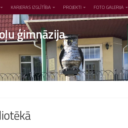
KARJERAS IZGLĪTĪBA
PROJEKTI
FOTO GALERIJA
oļu ģimnāzija
liotēkā