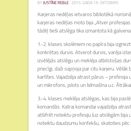
BY
JUSTĪNE REBLE
·
2015. GADA 19. OKTOBRIS
Karjeras nedēļas ietvaros bibliotēkā norisin
karjeras nedēļas moto bija „Atver profesijas 
tādēļ tieši atslēga tika izmantota kā galven
1.-2. klases skolēniem no papīra bija izgriez
konkrētas durvis. Atverot durvis, varēja iz
izvēlējās atslēgu un meklēja atbilstošas durvi
priecīgi, daži sapņoja par citu karjeru. Vēlāk
kartītes. Vajadzēja atrast pārus – profesija u
un mikrofons, pilots un lidmašīna u.c. Ātrākai
3.-4. klases meklēja atslēgas, kas bija paslē
komandās. Katrai komandai vajadzēja atrast 
atšifrēt noteiktu profesiju (uz atslēgām bija
noteiktu daudzumu konfekšu, skatoties pēc 