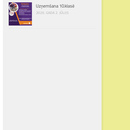
Uzņemšana 10.klasē
2026. GADA 2. JŪLIJS