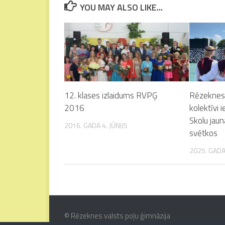
YOU MAY ALSO LIKE...
12. klases izlaidums RVPĢ
Rēzeknes 
2016
kolektīvi i
Skolu jau
2016. GADA 4. JŪNIJS
svētkos
2025. GADA 
© Rēzeknes valsts poļu ģimnāzija