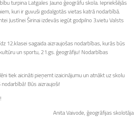
ību turpina Latgales Jauno ģeogrāfu skola. Iepriekšējās
iem, kuri ir guvuši godalgotās vietas katrā nodarbībā.
i Justīnei Širinai izdevās iegūt godpilno 3.vietu Valsts
īdz 12.klasei sagaida aizraujošas nodarbības, kurās būs
kultūru un sportu, 21.gs. ģeogrāfiju! Nodarbības
ēni tiek aicināti pieņemt izaicinājumu un atnākt uz skolu
S nodarbībā! Būs aizraujoši!
!
Anita Vaivode, ģeogrāfijas skolotāja