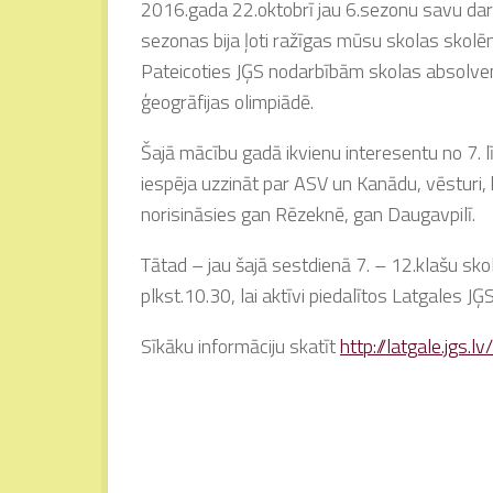
2016.gada 22.oktobrī jau 6.sezonu savu darb
sezonas bija ļoti ražīgas mūsu skolas skolēn
Pateicoties JĢS nodarbībām skolas absolvente
ģeogrāfijas olimpiādē.
Šajā mācību gadā ikvienu interesentu no 7. l
iespēja uzzināt par ASV un Kanādu, vēsturi, 
norisināsies gan Rēzeknē, gan Daugavpilī.
Tātad – jau šajā sestdienā 7. – 12.klašu skol
plkst.10.30, lai aktīvi piedalītos Latgales JĢ
Sīkāku informāciju skatīt
http://latgale.jgs.lv/