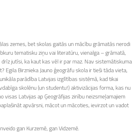
n tālas zemes, bet skolas gaitās un mācību grāmatās nerodi
ebkuru tematisku ziņu vai literatūru, vienalga – grāmatā,
u drīz jutīsi, ka kaut kas vēl ir par maz. Nav sistemātiskuma
 Egila Birznieka Jauno ģeogrāfu skola ir tieši tāda vieta,
unikāla parādība Latvijas izglītības sistēmā, kad tikai
dabīga skolēnu (un studentu!) aktivizācijas forma, kas nu
o visas Latvijas ap Ģeogrāfijas zinību neizsmeļamajiem
paplašināt apvārsni, mācot un mācoties, ievirzot un vadot
pilnveido gan Kurzemē, gan Vidzemē.