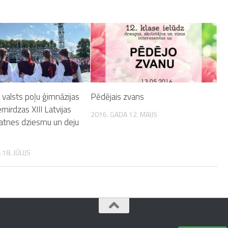
valsts poļu ģimnāzijas
Pēdējais zvans
emirdzas XIII Latvijas
2016. GADA 12. MAIJS
natnes dziesmu un deju
18. JŪLIJS