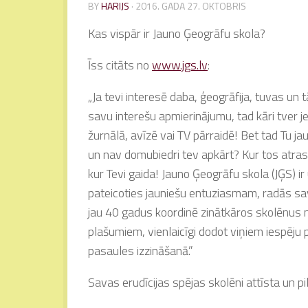
BY
HARIJS
·
2016. GADA 27. OKTOBRIS
Kas vispār ir Jauno Ģeogrāfu skola?
Īss citāts no
www.jgs.lv
:
„Ja tevi interesē daba, ģeogrāfija, tuvas u
savu interešu apmierinājumu, tad kāri tver j
žurnālā, avīzē vai TV pārraidē! Bet tad Tu ja
un nav domubiedri tev apkārt? Kur tos atrast?
kur Tevi gaida! Jauno Ģeogrāfu skola (JĢS) ir 
pateicoties jauniešu entuziasmam, radās sav
jau 40 gadus koordinē zinātkāros skolēnus n
plašumiem, vienlaicīgi dodot viņiem iespēju 
pasaules izzināšanā.”
Savas erudīcijas spējas skolēni attīsta un 