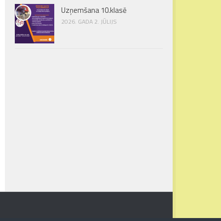
Uzņemšana 10.klasē
2026. GADA 2. JŪLIJS