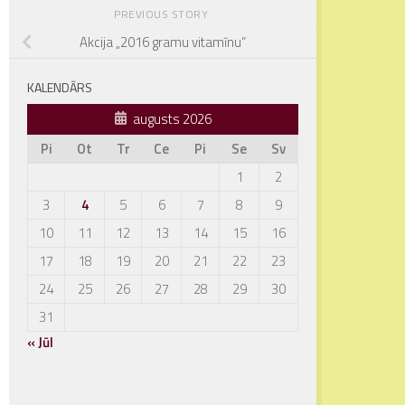
PREVIOUS STORY
Akcija „2016 gramu vitamīnu”
KALENDĀRS
augusts 2026
Pi
Ot
Tr
Ce
Pi
Se
Sv
1
2
3
4
5
6
7
8
9
10
11
12
13
14
15
16
17
18
19
20
21
22
23
24
25
26
27
28
29
30
31
« Jūl