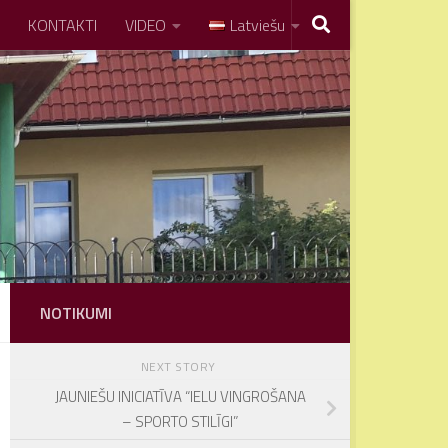
KONTAKTI
VIDEO
Latviešu
NOTIKUMI
NEXT STORY
JAUNIEŠU INICIATĪVA “IELU VINGROŠANA
– SPORTO STILĪGI”