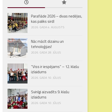
Parafiāde 2026 – divas nedēļas,
kas paliks sirdī
2026. GADA 4. AUGUSTS
Nāc mācīt dizainu un
tehnoloģijas!
2026. GADA 28. JŪLIJS
“Viss ir iespējams” – 12. klašu
izlaidums
2026. GADA 10. JŪLIJS
Svinīgi aizvadīts 9. klašu
izlaidums
2026. GADA 10. JŪLIJS