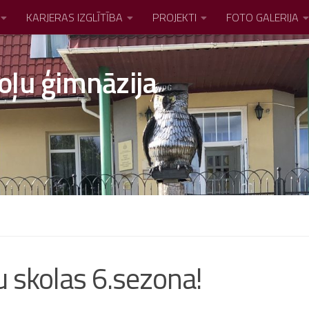
KARJERAS IZGLĪTĪBA
PROJEKTI
FOTO GALERIJA
oļu ģimnāzija
u skolas 6.sezona!