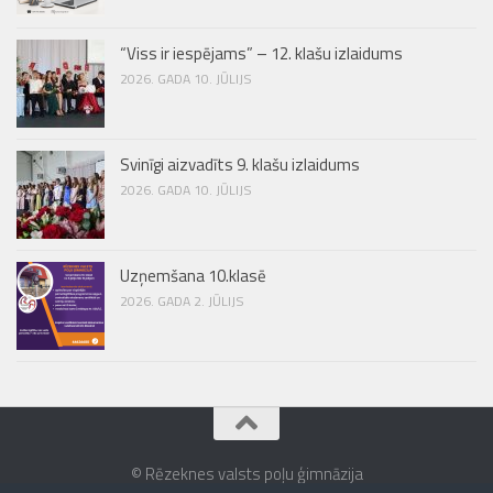
“Viss ir iespējams” – 12. klašu izlaidums
2026. GADA 10. JŪLIJS
Svinīgi aizvadīts 9. klašu izlaidums
2026. GADA 10. JŪLIJS
Uzņemšana 10.klasē
2026. GADA 2. JŪLIJS
© Rēzeknes valsts poļu ģimnāzija