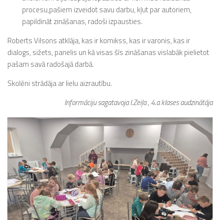
procesu,pašiem izveidot savu darbu, kļut par autoriem,
papildināt zināšanas, radoši izpausties.
Roberts Vilsons atklāja, kas ir komikss, kas ir varonis, kas ir
dialogs, sižets, panelis un kā visas šīs zināšanas vislabāk pielietot
pašam savā radošajā darbā.
Skolēni strādāja ar lielu aizrautību.
Informāciju sagatavoja I.Zeiļa , 4.a klases audzinātāja