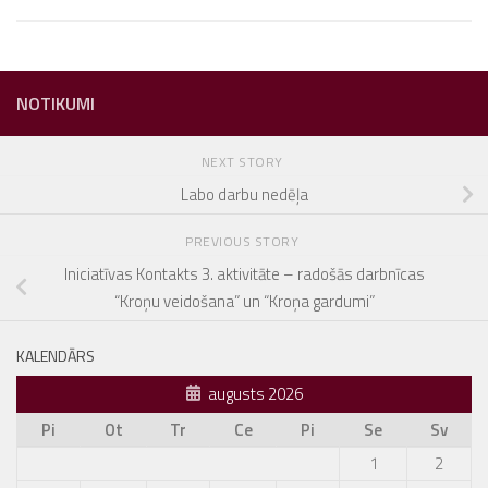
NOTIKUMI
NEXT STORY
Labo darbu nedēļa
PREVIOUS STORY
Iniciatīvas Kontakts 3. aktivitāte – radošās darbnīcas
“Kroņu veidošana” un “Kroņa gardumi”
KALENDĀRS
augusts 2026
Pi
Ot
Tr
Ce
Pi
Se
Sv
1
2