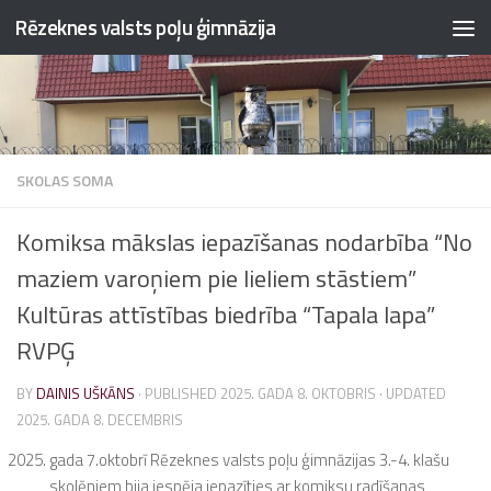
Rēzeknes valsts poļu ģimnāzija
Skip to content
SKOLAS SOMA
Komiksa mākslas iepazīšanas nodarbība “No
maziem varoņiem pie lieliem stāstiem”
Kultūras attīstības biedrība “Tapala lapa”
RVPĢ
BY
DAINIS UŠKĀNS
· PUBLISHED
2025. GADA 8. OKTOBRIS
· UPDATED
2025. GADA 8. DECEMBRIS
gada 7.oktobrī Rēzeknes valsts poļu ģimnāzijas 3.-4. klašu
skolēniem bija iespēja iepazīties ar komiksu radīšanas