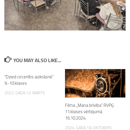
YOU MAY ALSO LIKE...
“Dzied circenītis aizkrāsnē”
9.-10.klases
2022. GADA 13. MARTS
Filma ,,Mana brīvība” RVPĢ
11.klases vērtējumā
16.10.2024.
2024. GADA 18. OKTOBRIS