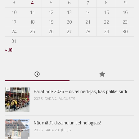
3
4
5
6
7
8
9
10
11
12
13
14
15
16
17
18
19
20
21
22
23
24
25
26
27
28
29
30
31
« Jūl
Parafiāde 2026 – divas nedēļas, kas paliks sirdī
2026. GADA 4. AUGUSTS
Nāc mācīt dizainu un tehnoloģijas!
2026. GADA 28. JŪLIJS