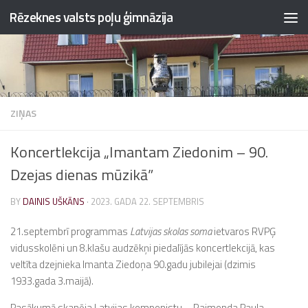
Rēzeknes valsts poļu ģimnāzija
Skip to content
ZIŅAS
Koncertlekcija „Imantam Ziedonim – 90.
Dzejas dienas mūzikā”
BY
DAINIS UŠKĀNS
·
2023. GADA 22. SEPTEMBRIS
21.septembrī programmas
Latvijas skolas soma
ietvaros RVPĢ
vidusskolēni un 8.klašu audzēkņi piedalījās koncertlekcijā, kas
veltīta dzejnieka Imanta Ziedoņa 90.gadu jubilejai (dzimis
1933.gada 3.maijā).
Pasākumā skanēja Latvijas komponistu – Raimonda Paula,