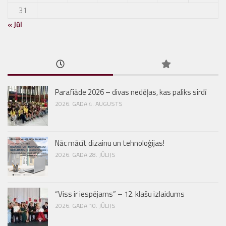
31
« Jūl
Parafiāde 2026 – divas nedēļas, kas paliks sirdī
2026. GADA 4. AUGUSTS
Nāc mācīt dizainu un tehnoloģijas!
2026. GADA 28. JŪLIJS
“Viss ir iespējams” – 12. klašu izlaidums
2026. GADA 10. JŪLIJS