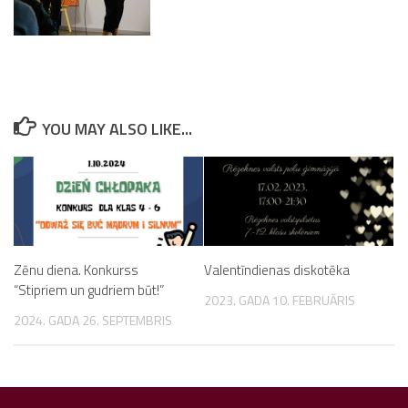
YOU MAY ALSO LIKE...
Zēnu diena. Konkurss
Valentīndienas diskotēka
“Stipriem un gudriem būt!”
2023. GADA 10. FEBRUĀRIS
2024. GADA 26. SEPTEMBRIS