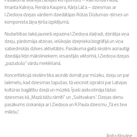
Imanta Kalniņa, Renāra Kaupera, Kārļa Lāča – dziesmas ar
I.Ziedoņa dzejas vārdiem dziedātājas Rūtas Dūdumas-Ķirses un
komponista Jāņa Ķirša izpildījumā.
Nodarbības laikā jaunieši iepazina I.Ziedoņa daiļradi, dzirdēja viņa
dzeju, pārdomāja atziņas, ielūkojās dzejnieka biogrāfijā un viņa
sabiedriskās dzīves aktivitātēs. Pasākuma gaitā skolēni aizrautīgi
dziedāja līdzi māksliniekiem, iesaistījās viktorīnā, I.Ziedoņa dzejas
„pazudušo” vārdu meklēšanā.
Koncertlekcijā skolēni tika aicināti domāt par mūziku, dzeju un par
laikmetu, kad dziesmas tapušas, tā veicinot izpratni par Latvijas
kultūras bagātību dzejā un mūzikā. Īpaši aizkustināja tādas
dziesmas kā „Mazā bilžu rāmītī” un „Svētvakars”. Dzejas dienu
pasākums izskanēja ar I.Ziedoņa un R.Paula dziesmu „Tā es tevi
mīlēšu”.
Anita Klovāne