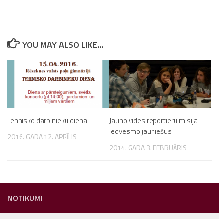
YOU MAY ALSO LIKE...
Tehnisko darbinieku diena
Jauno vides reportieru misija
iedvesmo jauniešus
2016. GADA 12. APRĪLIS
2014. GADA 3. FEBRUĀRIS
NOTIKUMI