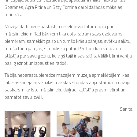
Sparānes, Agra Ritiņa un Bitty Fomina darbi dažādās mākslas
tehnikās.
Muzeja darbiniece pastāstīja nelielu ievadinformāciju par
māksliniekiem. Tad bērniem tika dots katram savs uzdevums,
piemēram, sameklēt gaišo un tumšo krāsu pārejas, svētku sajūtu,
tumšo toņu pārejas, simbolisku putnu.Pēc tam katrs nāca un
stāstīja par savu gleznu, ko viņš tajā ir saskatījis. Vēlāk bērni varēja
paši gleznot un izpausties radoši.
Tā bija neparasta pieredze mazajiem muzeja apmeklētājiem, kas
labi saskanēja ar vizuālās mākslas stundas apgūstamo un dāvāja
saskarsmi ar īsto mākslinieku daiļradi, attīstīja prasmi vērot un
pamatot savu izvēli.
Sanita