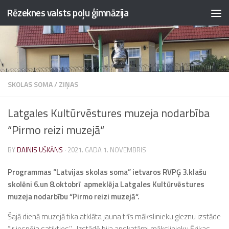
Rēzeknes valsts poļu ģimnāzija
Skip to content
SKOLAS SOMA
/
ZIŅAS
Latgales Kultūrvēstures muzeja nodarbība
“Pirmo reizi muzejā“
BY
DAINIS UŠKĀNS
·
2021. GADA 1. NOVEMBRIS
Programmas “Latvijas skolas soma” ietvaros RVPĢ 3.klašu
skolēni 6.un 8.oktobrī apmeklēja Latgales Kultūrvēstures
muzeja nodarbību “Pirmo reizi muzejā“.
Šajā dienā muzejā tika atklāta jauna trīs mākslinieku gleznu izstāde
“Ir iespēja satikties’’ . Izstādē bija apskatāmi mākslinieku Ērikas