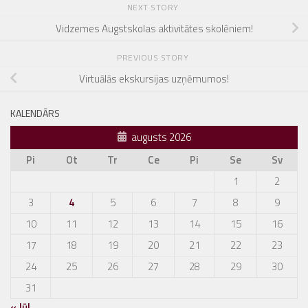
NEXT STORY
Vidzemes Augstskolas aktivitātes skolēniem!
PREVIOUS STORY
Virtuālās ekskursijas uzņēmumos!
KALENDĀRS
augusts 2026
Pi
Ot
Tr
Ce
Pi
Se
Sv
1
2
3
4
5
6
7
8
9
10
11
12
13
14
15
16
17
18
19
20
21
22
23
24
25
26
27
28
29
30
31
« Jūl