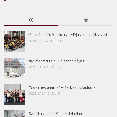
Parafiāde 2026 – divas nedēļas, kas paliks sirdī
2026. GADA 4. AUGUSTS
Nāc mācīt dizainu un tehnoloģijas!
2026. GADA 28. JŪLIJS
“Viss ir iespējams” – 12. klašu izlaidums
2026. GADA 10. JŪLIJS
Svinīgi aizvadīts 9. klašu izlaidums