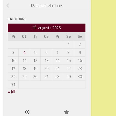
12. klases izlaidums
KALENDĀRS
augusts 2026
Pi
Ot
Tr
Ce
Pi
Se
Sv
1
2
3
4
5
6
7
8
9
10
11
12
13
14
15
16
17
18
19
20
21
22
23
24
25
26
27
28
29
30
31
« Jūl