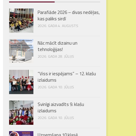
Parafiāde 2026 – divas nedēļas,
kas paliks sirdī
2026. GADA 4. AUGUSTS
Nāc mācīt dizainu un
tehnoloģijas!
2026. GADA 28. JŪLIJS
“Viss ir iespējams” – 12. klašu
izlaidums
2026. GADA 10. JŪLIJS
Svinīgi aizvadīts 9. klašu
izlaidums
2026. GADA 10. JŪLIJS
Uzņemšana 10.klasē