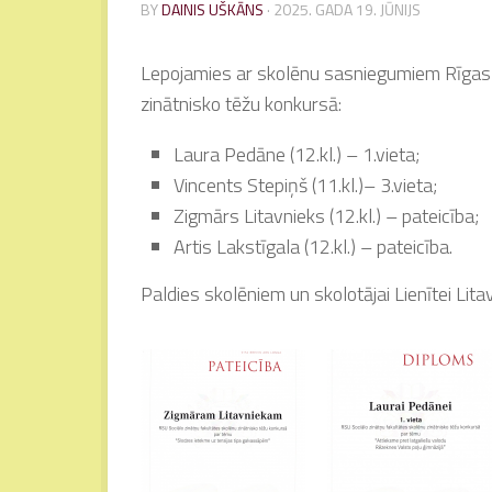
BY
DAINIS UŠKĀNS
·
2025. GADA 19. JŪNIJS
Lepojamies ar skolēnu sasniegumiem Rīgas S
zinātnisko tēžu konkursā:
Laura Pedāne (12.kl.) – 1.vieta;
Vincents Stepiņš (11.kl.)– 3.vieta;
Zigmārs Litavnieks (12.kl.) – pateicība;
Artis Lakstīgala (12.kl.) – pateicība.
Paldies skolēniem un skolotājai Lienītei Lita