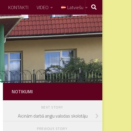
KONTAKTI
VIDEO
Latviešu
NOTIKUMI
NEXT STORY
Aicinām darbā angļu valodas skolotāju
PREVIOUS STORY