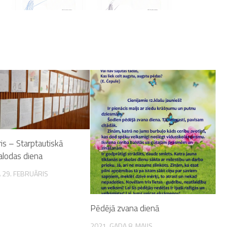
is – Starptautiskā
alodas diena
 29. FEBRUĀRIS
Pēdējā zvana dienā
2021. GADA 8. MAIJS