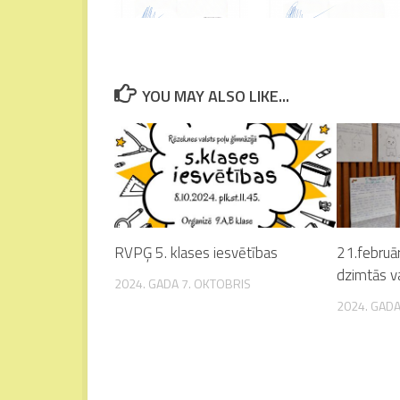
YOU MAY ALSO LIKE...
RVPĢ 5. klases iesvētības
21.februār
dzimtās v
2024. GADA 7. OKTOBRIS
2024. GADA