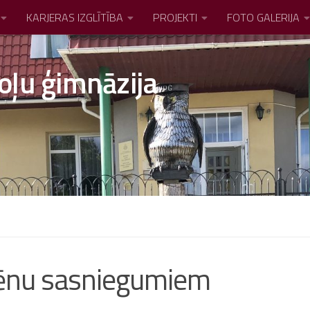
KARJERAS IZGLĪTĪBA
PROJEKTI
FOTO GALERIJA
oļu ģimnāzija
lēnu sasniegumiem