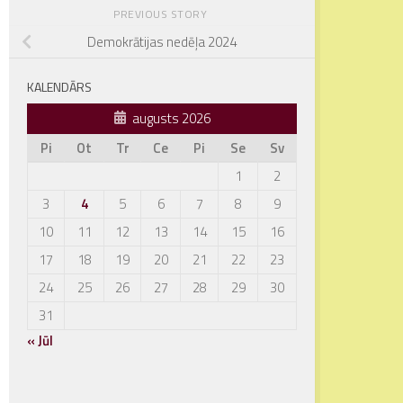
PREVIOUS STORY
Demokrātijas nedēļa 2024
KALENDĀRS
augusts 2026
Pi
Ot
Tr
Ce
Pi
Se
Sv
1
2
3
4
5
6
7
8
9
10
11
12
13
14
15
16
17
18
19
20
21
22
23
24
25
26
27
28
29
30
31
« Jūl