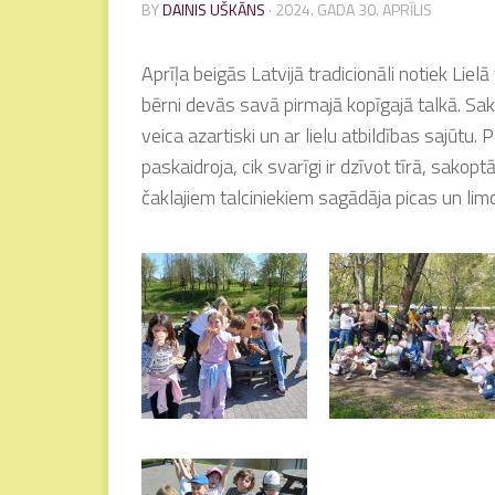
BY
DAINIS UŠKĀNS
·
2024. GADA 30. APRĪLIS
Aprīļa beigās Latvijā tradicionāli notiek Lielā t
bērni devās savā pirmajā kopīgajā talkā. Sa
veica azartiski un ar lielu atbildības sajūtu
paskaidroja, cik svarīgi ir dzīvot tīrā, sakop
čaklajiem talciniekiem sagādāja picas un lim