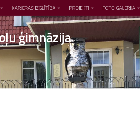
KARJERAS IZGLĪTĪBA
PROJEKTI
FOTO GALERIJA
oļu ģimnāzija