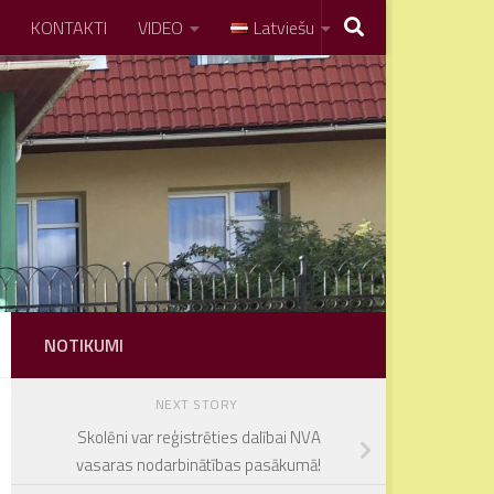
KONTAKTI
VIDEO
Latviešu
NOTIKUMI
NEXT STORY
Skolēni var reģistrēties dalībai NVA
vasaras nodarbinātības pasākumā!