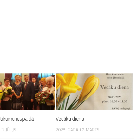
otikumu iespaidā
Vecāku diena
3. JŪLIJS
2025. GADA 17. MARTS