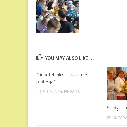
YOU MAY ALSO LIKE...
“Robotehniķis – nākotnes
profesija”
2019. GADA 14. JANVĀRIS
Svinīgu n
2018. GADA 