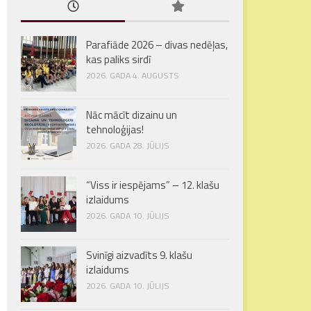
Parafiāde 2026 – divas nedēļas,
kas paliks sirdī
2026. GADA 4. AUGUSTS
Nāc mācīt dizainu un
tehnoloģijas!
2026. GADA 28. JŪLIJS
“Viss ir iespējams” – 12. klašu
izlaidums
2026. GADA 10. JŪLIJS
Svinīgi aizvadīts 9. klašu
izlaidums
2026. GADA 10. JŪLIJS