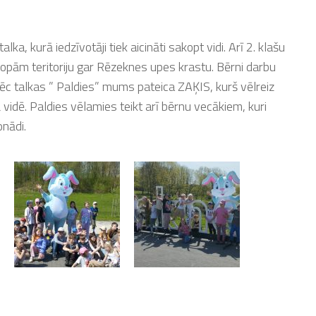
alka, kurā iedzīvotāji tiek aicināti sakopt vidi. Arī 2. klašu
kopām teritoriju gar Rēzeknes upes krastu. Bērni darbu
. Pēc talkas ” Paldies” mums pateica ZAĶIS, kurš vēlreiz
tā vidē. Paldies vēlamies teikt arī bērnu vecākiem, kuri
onādi.