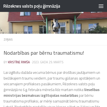
Rēzeknes valsts poļu ģimnāzija
Skip to content
ZIŅAS
Nodarbības par bērnu traumatismu!
BY
KRISTĪNE RIMŠA
·
2023. GADA 29. MARTS
Lai izglītotu dažāda vecuma bērnus par drošības jautājumiem un
biežākajiem traumu veidiem, par traumu gūšanas apstākļiem un
veicamajiem profilakses pasākumiem, Rēzeknes valsts poļu
ģimnāzijā no š.g. februāra mēneša līdz martam notika
Veselības
ministrijas bezmaksas izglītojošas nodarbības
par bērnu
traumatisma profilaksi, ar mērķi samazināt bērnu traumatismu
Latvijā. Nodarbībās piedalījās visas klases sākot ar 1.klasi un līdz