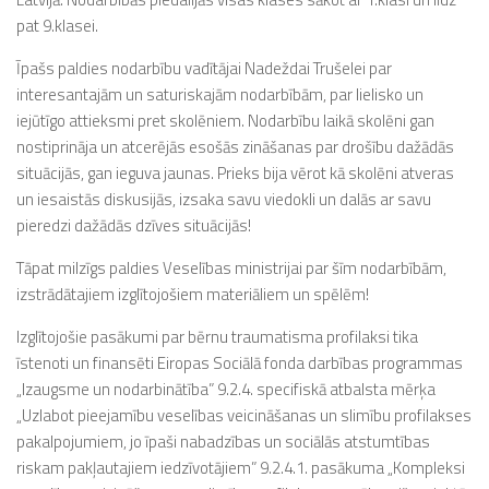
pat 9.klasei.
Īpašs paldies nodarbību vadītājai Nadeždai Trušelei par
interesantajām un saturiskajām nodarbībām, par lielisko un
iejūtīgo attieksmi pret skolēniem. Nodarbību laikā skolēni gan
nostiprināja un atcerējās esošās zināšanas par drošību dažādās
situācijās, gan ieguva jaunas. Prieks bija vērot kā skolēni atveras
un iesaistās diskusijās, izsaka savu viedokli un dalās ar savu
pieredzi dažādās dzīves situācijās!
Tāpat milzīgs paldies Veselības ministrijai par šīm nodarbībām,
izstrādātajiem izglītojošiem materiāliem un spēlēm!
Izglītojošie pasākumi par bērnu traumatisma profilaksi tika
īstenoti un finansēti Eiropas Sociālā fonda darbības programmas
„Izaugsme un nodarbinātība” 9.2.4. specifiskā atbalsta mērķa
„Uzlabot pieejamību veselības veicināšanas un slimību profilakses
pakalpojumiem, jo īpaši nabadzības un sociālās atstumtības
riskam pakļautajiem iedzīvotājiem” 9.2.4.1. pasākuma „Kompleksi