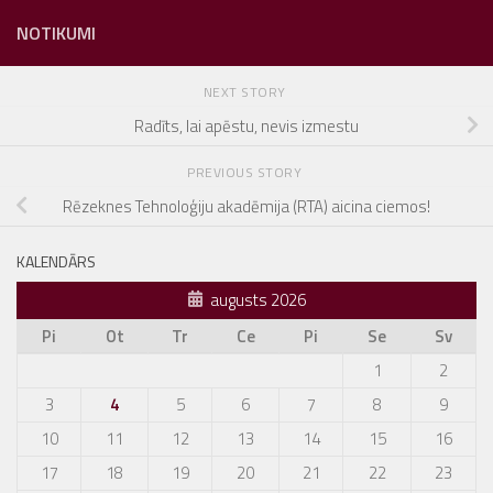
NOTIKUMI
NEXT STORY
Radīts, lai apēstu, nevis izmestu
PREVIOUS STORY
Rēzeknes Tehnoloģiju akadēmija (RTA) aicina ciemos!
KALENDĀRS
augusts 2026
Pi
Ot
Tr
Ce
Pi
Se
Sv
1
2
3
4
5
6
7
8
9
10
11
12
13
14
15
16
17
18
19
20
21
22
23