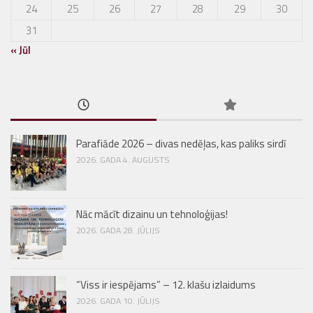
24
25
26
27
28
29
30
31
« Jūl
Parafiāde 2026 – divas nedēļas, kas paliks sirdī
2026. GADA 4. AUGUSTS
Nāc mācīt dizainu un tehnoloģijas!
2026. GADA 28. JŪLIJS
“Viss ir iespējams” – 12. klašu izlaidums
2026. GADA 10. JŪLIJS