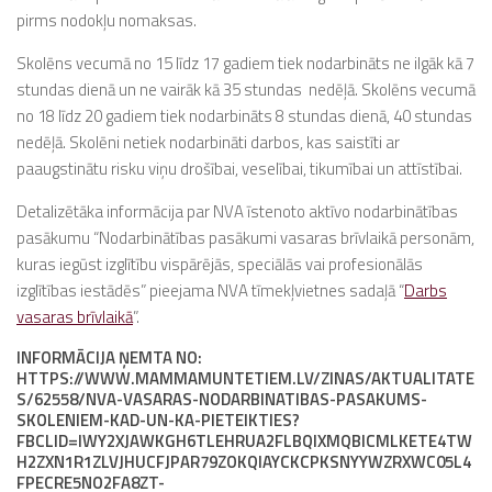
pirms nodokļu nomaksas.
Skolēns vecumā no 15 līdz 17 gadiem tiek nodarbināts ne ilgāk kā 7
stundas dienā un ne vairāk kā 35 stundas nedēļā. Skolēns vecumā
no 18 līdz 20 gadiem tiek nodarbināts 8 stundas dienā, 40 stundas
nedēļā. Skolēni netiek nodarbināti darbos, kas saistīti ar
paaugstinātu risku viņu drošībai, veselībai, tikumībai un attīstībai.
Detalizētāka informācija par NVA īstenoto aktīvo nodarbinātības
pasākumu “Nodarbinātības pasākumi vasaras brīvlaikā personām,
kuras iegūst izglītību vispārējās, speciālās vai profesionālās
izglītības iestādēs” pieejama NVA tīmekļvietnes sadaļā “
Darbs
vasaras brīvlaikā
”.
INFORMĀCIJA ŅEMTA NO:
HTTPS://WWW.MAMMAMUNTETIEM.LV/ZINAS/AKTUALITATE
S/62558/NVA-VASARAS-NODARBINATIBAS-PASAKUMS-
SKOLENIEM-KAD-UN-KA-PIETEIKTIES?
FBCLID=IWY2XJAWKGH6TLEHRUA2FLBQIXMQBICMLKETE4TW
H2ZXN1R1ZLVJHUCFJPAR79ZOKQIAYCKCPKSNYYWZRXWC05L4
FPECRE5NO2FA8ZT-