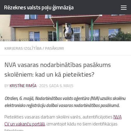
Rēzeknes valsts poļu ģimnāzija
Skip to content
KARJERAS IZGLĪTĪBA
/
PASĀKUMI
NVA vasaras nodarbinātības pasākums
skolēniem: kad un kā pieteikties?
BY
KRISTĪNE RIMŠA
·
2025. GADA 6. MAIJS
Otrdien, 6. maijā, Nodarbinātības valsts aģentūra (NVA) uzsāks skolēnu
elektronisko reģistrāciju dalībai vasaras nodarbinātības pasākumā.
Pieteikties vasaras darbam skolēni varēs, autentificējoties
NVA
CV un vakanču portālā
, izmantojot kādu no šiem identifikācijas
līdzekļiem: