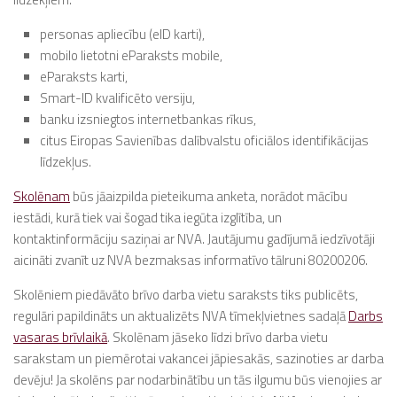
personas apliecību (eID karti),
mobilo lietotni eParaksts mobile,
eParaksts karti,
Smart-ID kvalificēto versiju,
banku izsniegtos internetbankas rīkus,
citus Eiropas Savienības dalībvalstu oficiālos identifikācijas
līdzekļus.
Skolēnam
būs jāaizpilda pieteikuma anketa, norādot mācību
iestādi, kurā tiek vai šogad tika iegūta izglītība, un
kontaktinformāciju saziņai ar NVA. Jautājumu gadījumā iedzīvotāji
aicināti zvanīt uz NVA bezmaksas informatīvo tālruni 80200206.
Skolēniem piedāvāto brīvo darba vietu saraksts tiks publicēts,
regulāri papildināts un aktualizēts NVA tīmekļvietnes sadaļā
Darbs
vasaras brīvlaikā
. Skolēnam jāseko līdzi brīvo darba vietu
sarakstam un piemērotai vakancei jāpiesakās, sazinoties ar darba
devēju! Ja skolēns par nodarbinātību un tās ilgumu būs vienojies ar