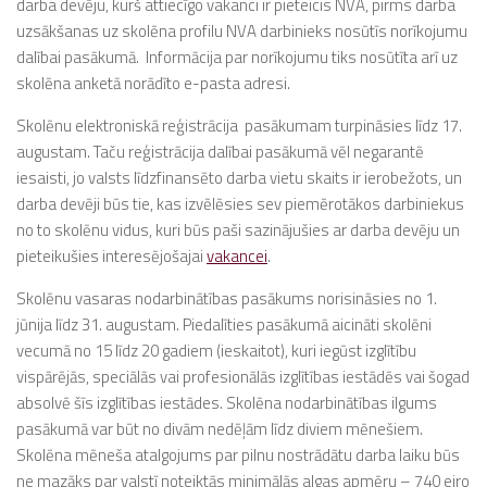
darba devēju, kurš attiecīgo vakanci ir pieteicis NVA, pirms darba
uzsākšanas uz skolēna profilu NVA darbinieks nosūtīs norīkojumu
dalībai pasākumā. Informācija par norīkojumu tiks nosūtīta arī uz
skolēna anketā norādīto e-pasta adresi.
Skolēnu elektroniskā reģistrācija pasākumam turpināsies līdz 17.
augustam. Taču reģistrācija dalībai pasākumā vēl negarantē
iesaisti, jo valsts līdzfinansēto darba vietu skaits ir ierobežots, un
darba devēji būs tie, kas izvēlēsies sev piemērotākos darbiniekus
no to skolēnu vidus, kuri būs paši sazinājušies ar darba devēju un
pieteikušies interesējošajai
vakancei
.
Skolēnu vasaras nodarbinātības pasākums norisināsies no 1.
jūnija līdz 31. augustam. Piedalīties pasākumā aicināti skolēni
vecumā no 15 līdz 20 gadiem (ieskaitot), kuri iegūst izglītību
vispārējās, speciālās vai profesionālās izglītības iestādēs vai šogad
absolvē šīs izglītības iestādes. Skolēna nodarbinātības ilgums
pasākumā var būt no divām nedēļām līdz diviem mēnešiem.
Skolēna mēneša atalgojums par pilnu nostrādātu darba laiku būs
ne mazāks par valstī noteiktās minimālās algas apmēru – 740 eiro