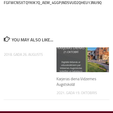
FGFWCNSXTQYKIK7Q_AEM_4GGPJNDSVUD2QHEU13NU9Q
YOU MAY ALSO LIKE...
2018. GADA 26. AUGUSTS
Karjeras diena Vidzemes
Augstskolā!
2021. GADA 19. OKTOBRIS