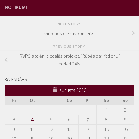
NOTIKUMI
NEXT STORY
Ģimenes dienas koncerts
PREVIOUS STORY
RVPĢ skolēni piedalās projekta “Rūpēs par rītdienu”
nodarbībās
KALENDĀRS
augusts 2026
Pi
Ot
Tr
Ce
Pi
Se
Sv
1
2
3
4
5
6
7
8
9
10
11
12
13
14
15
16
17
18
19
20
21
22
23