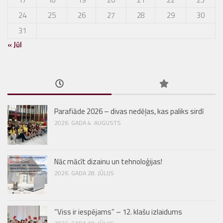
24
25
26
27
28
29
30
31
« Jūl
Parafiāde 2026 – divas nedēļas, kas paliks sirdī
2026. GADA 4. AUGUSTS
Nāc mācīt dizainu un tehnoloģijas!
2026. GADA 28. JŪLIJS
“Viss ir iespējams” – 12. klašu izlaidums