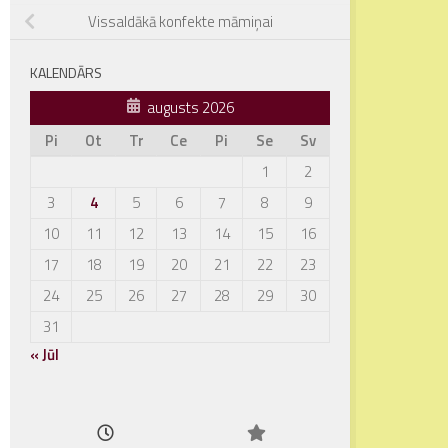
Vissaldākā konfekte māmiņai
KALENDĀRS
augusts 2026
Pi
Ot
Tr
Ce
Pi
Se
Sv
1
2
3
4
5
6
7
8
9
10
11
12
13
14
15
16
17
18
19
20
21
22
23
24
25
26
27
28
29
30
31
« Jūl