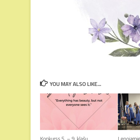
YOU MAY ALSO LIKE...
Konkurss 5. – 9. klašu
Lepojamie