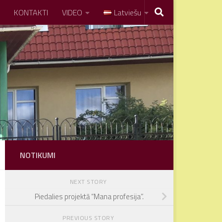
KONTAKTI
VIDEO
Latviešu
NOTIKUMI
NEXT STORY
Piedalies projektā “Mana profesija”.
PREVIOUS STORY