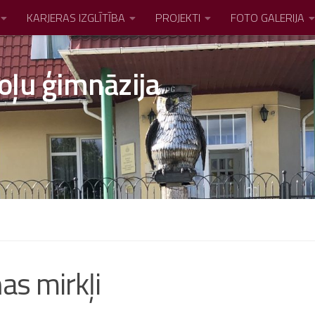
KARJERAS IZGLĪTĪBA
PROJEKTI
FOTO GALERIJA
oļu ģimnāzija
as mirkļi