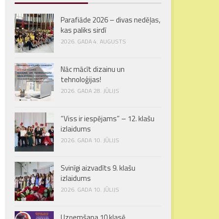
Parafiāde 2026 – divas nedēļas,
kas paliks sirdī
2026. GADA 4. AUGUSTS
Nāc mācīt dizainu un
tehnoloģijas!
2026. GADA 28. JŪLIJS
“Viss ir iespējams” – 12. klašu
izlaidums
2026. GADA 10. JŪLIJS
Svinīgi aizvadīts 9. klašu
izlaidums
2026. GADA 10. JŪLIJS
Uzņemšana 10.klasē