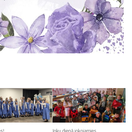
s!
Joku dienā jokojamies