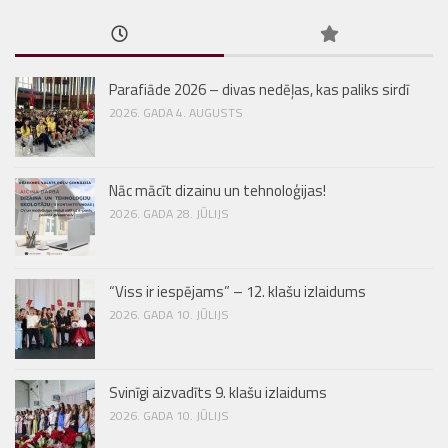
Parafiāde 2026 – divas nedēļas, kas paliks sirdī
2026. GADA 4. AUGUSTS
Nāc mācīt dizainu un tehnoloģijas!
2026. GADA 28. JŪLIJS
“Viss ir iespējams” – 12. klašu izlaidums
2026. GADA 10. JŪLIJS
Svinīgi aizvadīts 9. klašu izlaidums
2026. GADA 10. JŪLIJS