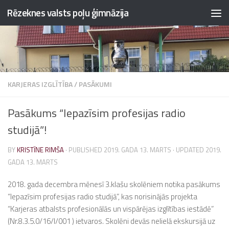
Rēzeknes valsts poļu ģimnāzija
Skip to content
KARJERAS IZGLĪTĪBA
/
PASĀKUMI
Pasākums “Iepazīsim profesijas radio
studijā”!
BY
KRISTĪNE RIMŠA
· PUBLISHED
2019. GADA 13. MARTS
· UPDATED
2019.
GADA 13. MARTS
2018. gada decembra mēnesī 3.klašu skolēniem notika pasākums
“Iepazīsim profesijas radio studijā”, kas norisinājās projekta
“Karjeras atbalsts profesionālās un vispārējas izglītības iestādē”
(Nr.8.3.5.0/16/I/001 ) ietvaros. Skolēni devās nelielā ekskursijā uz