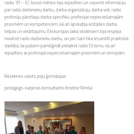
radio “Ef – Ei”, kuras mērķis bija iepazīties un saņemt informāciju
par radio darbinieku darbu, darba organizāciju, darba vidi, radio
profesiju pārstāvju darba specifiku, profesijai nepieciešamajām
prasmēm un kompetencēm, kā arī apskatīja iestādes darba
telpas un iekārtojumu. Ekskursijas laikā skolēniem bija iespēja
novērot radio darbinieku darbu, un pēc tam tika iesaistīti praktiskā
darbībā, lai pašiem pamēģināt pielaikot radio DJ lomu, kā arī
iepazīties ar profesijai nepieciešamajām prasmēm un iemaņām.
Rēzeknes valsts poļu ģimnāzijas
pedagogs-karjeras konsultants Kristīne Rimša