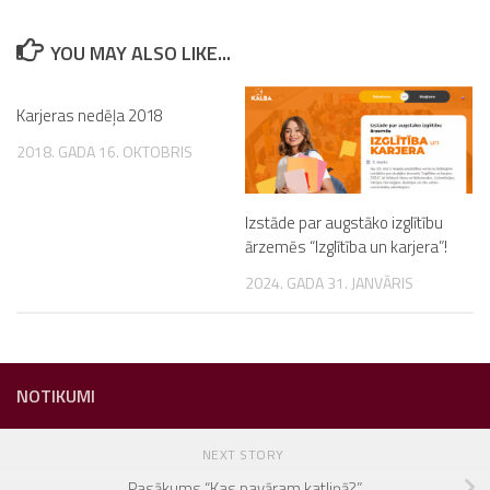
YOU MAY ALSO LIKE...
Karjeras nedēļa 2018
2018. GADA 16. OKTOBRIS
Izstāde par augstāko izglītību
ārzemēs “Izglītība un karjera”!
2024. GADA 31. JANVĀRIS
NOTIKUMI
NEXT STORY
Pasākums “Kas pavāram katliņā?”