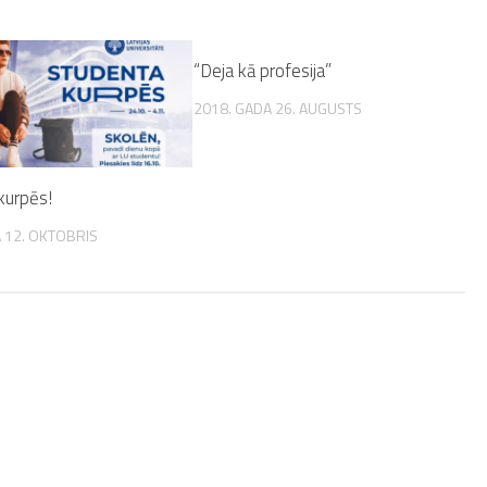
“Deja kā profesija”
2018. GADA 26. AUGUSTS
kurpēs!
 12. OKTOBRIS