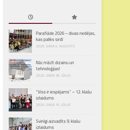
Parafiāde 2026 – divas nedēļas,
kas paliks sirdī
2026. GADA 4. AUGUSTS
Nāc mācīt dizainu un
tehnoloģijas!
2026. GADA 28. JŪLIJS
“Viss ir iespējams” – 12. klašu
izlaidums
2026. GADA 10. JŪLIJS
Svinīgi aizvadīts 9. klašu
izlaidums