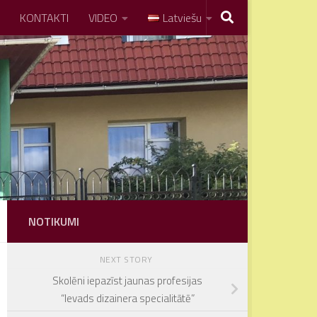
KONTAKTI
VIDEO
Latviešu
NOTIKUMI
NEXT STORY
Skolēni iepazīst jaunas profesijas
“Ievads dizainera specialitātē”