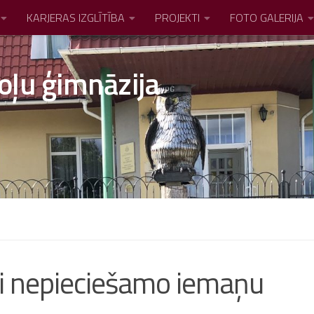
KARJERAS IZGLĪTĪBA
PROJEKTI
FOTO GALERIJA
oļu ģimnāzija
i nepieciešamo iemaņu