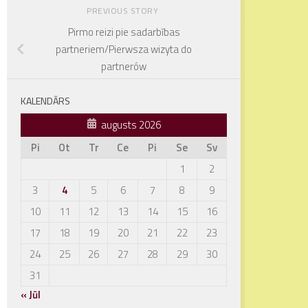
PREVIOUS STORY
Pirmo reizi pie sadarbības
partneriem/Pierwsza wizyta do
partnerów
KALENDĀRS
augusts 2026
Pi
Ot
Tr
Ce
Pi
Se
Sv
1
2
3
4
5
6
7
8
9
10
11
12
13
14
15
16
17
18
19
20
21
22
23
24
25
26
27
28
29
30
31
« Jūl