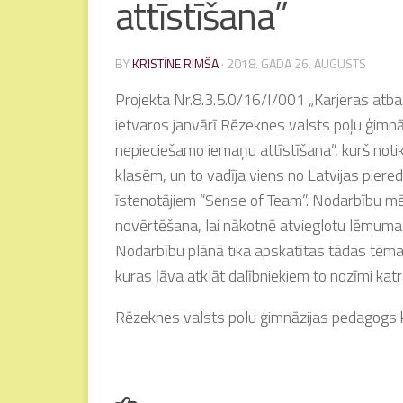
attīstīšana”
BY
KRISTĪNE RIMŠA
·
2018. GADA 26. AUGUSTS
Projekta Nr.8.3.5.0/16/I/001 „Karjeras atbal
ietvaros janvārī Rēzeknes valsts poļu ģimnāz
nepieciešamo iemaņu attīstīšana”, kurš notik
klasēm, un to vadīja viens no Latvijas pi
īstenotājiem “Sense of Team”. Nodarbību mēr
novērtēšana, lai nākotnē atvieglotu lēmuma
Nodarbību plānā tika apskatītas tādas tēmas 
kuras ļāva atklāt dalībniekiem to nozīmi katr
Rēzeknes valsts polu ģimnāzijas pedagogs k