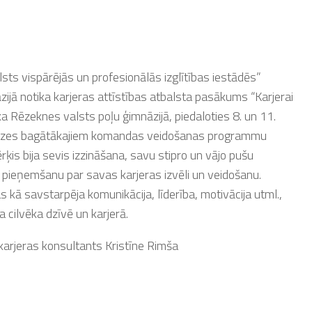
sts vispārējās un profesionālās izglītības iestādēs”
ijā notika karjeras attīstības atbalsta pasākums “Karjerai
a Rēzeknes valsts poļu ģimnāzijā, piedaloties 8. un 11.
eredzes bagātākajiem komandas veidošanas programmu
ķis bija sevis izzināšana, savu stipro un vājo pušu
 pieņemšanu par savas karjeras izvēli un veidošanu.
kā savstarpēja komunikācija, līderība, motivācija utml.,
a cilvēka dzīvē un karjerā.
arjeras konsultants Kristīne Rimša