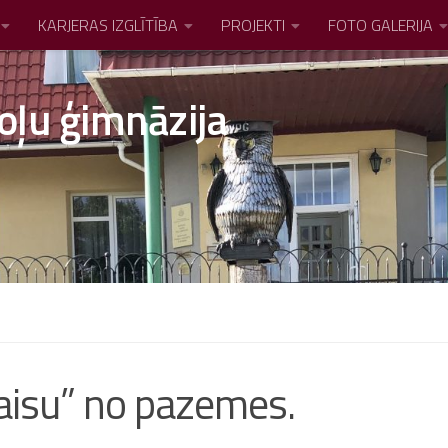
KARJERAS IZGLĪTĪBA
PROJEKTI
FOTO GALERIJA
oļu ģimnāzija
aisu” no pazemes.