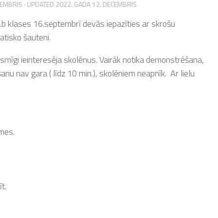
TEMBRIS
· UPDATED
2022. GADA 12. DECEMBRIS
.b klases 16.septembrī devās iepazīties ar skrošu
tisko šauteni.
rasmīgi ieinteresēja skolēnus. Vairāk notika demonstrēšana,
nu nav gara ( līdz 10 min.), skolēniem neapnīk. Ar lielu
mes.
t.