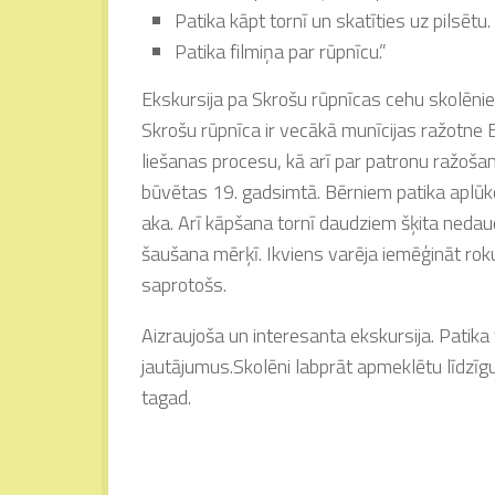
Patika kāpt tornī un skatīties uz pilsētu.
Patika filmiņa par rūpnīcu.”
Ekskursija pa Skrošu rūpnīcas cehu skolēniem
Skrošu rūpnīca ir vecākā munīcijas ražotne 
liešanas procesu, kā arī par patronu ražošanu
būvētas 19. gadsimtā. Bērniem patika aplūko
aka. Arī kāpšana tornī daudziem šķita nedaud
šaušana mērķī. Ikviens varēja iemēģināt roku 
saprotošs.
Aizraujoša un interesanta ekskursija. Patika 
jautājumus.Skolēni labprāt apmeklētu līdzīg
tagad.