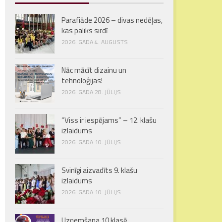
Parafiāde 2026 – divas nedēļas,
kas paliks sirdī
2026. GADA 4. AUGUSTS
Nāc mācīt dizainu un
tehnoloģijas!
2026. GADA 28. JŪLIJS
“Viss ir iespējams” – 12. klašu
izlaidums
2026. GADA 10. JŪLIJS
Svinīgi aizvadīts 9. klašu
izlaidums
2026. GADA 10. JŪLIJS
Uzņemšana 10.klasē