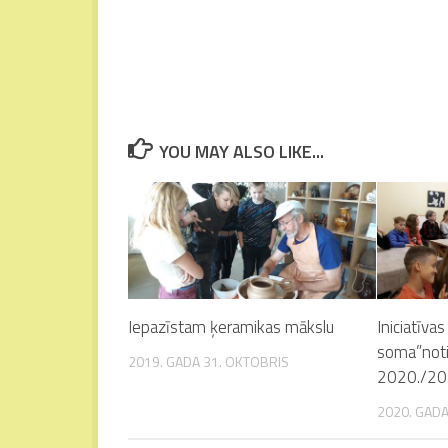
YOU MAY ALSO LIKE...
Iepazīstam ķeramikas mākslu
Iniciatīvas
soma”not
2019. GADA 31. OKTOBRIS
2020./202
2020. GADA