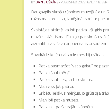
BY
DAINIS UŠKĀNS
· PUBLISHED
2022. GADA 18. SEP
Daugavpils skrošu rūpnīcas muzejā 6.a un 6
ražošanas procesu, izmēģināt šaut ar pneima
Skolotājas atzīmē ,ka ļoti patika, kā gids p
mazāk- stāstīšana. Filmiņa par skrošu ražoša
aizrautību visi šāva ar pneimatisko šauteni.
Savukārt skolēnu atsauksmes bija šādas:
Patika pasmaržot “veco gaisu” no paze
Patika šaut mērķī.
Patika skatīties, kā top skrotis.
Man viss ļoti patika.
Gribētu lielākus mērķus, jo grūti bija trāpī
Man ļoti patika muzejs.
Patika iet pa šaurajām kāpnēm.