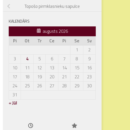
Topošo pirmklasnieku sapulce
KALENDĀRS
augusts 2026
Pi
Ot
Tr
Ce
Pi
Se
Sv
1
2
3
4
5
6
7
8
9
10
11
12
13
14
15
16
17
18
19
20
21
22
23
24
25
26
27
28
29
30
31
« Jūl