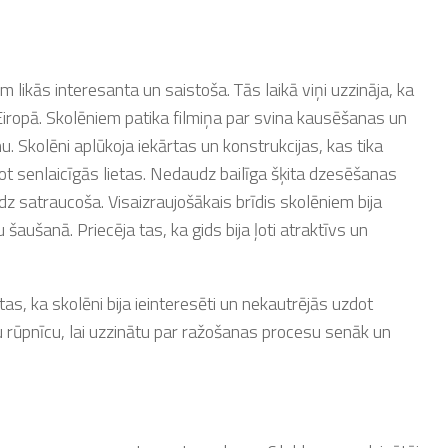
 likās interesanta un saistoša. Tās laikā viņi uzzināja, ka
Eiropā. Skolēniem patika filmiņa par svina kausēšanas un
. Skolēni aplūkoja iekārtas un konstrukcijas, kas tika
t senlaicīgās lietas. Nedaudz bailīga šķita dzesēšanas
z satraucoša. Visaizraujošākais brīdis skolēniem bija
šaušanā. Priecēja tas, ka gids bija ļoti atraktīvs un
tas, ka skolēni bija ieinteresēti un nekautrējās uzdot
u rūpnīcu, lai uzzinātu par ražošanas procesu senāk un