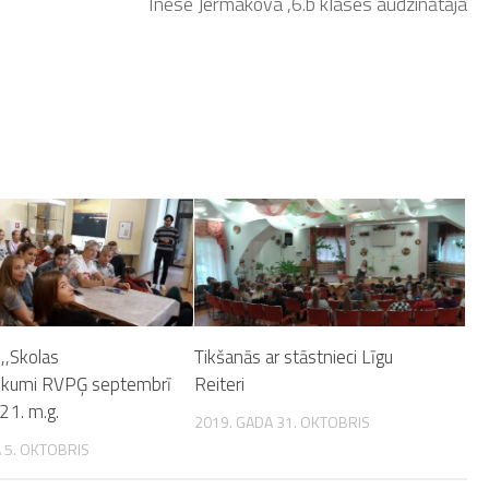
Inese Jermakova ,6.b klases audzinātāja
 ,,Skolas
Tikšanās ar stāstnieci Līgu
ikumi RVPĢ septembrī
Reiteri
1. m.g.
2019. GADA 31. OKTOBRIS
 5. OKTOBRIS