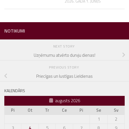
2026. GADA 1. JŪNIJS
NOTIKUMI
NEXT STORY
Uzņēmumu atvērto durvju dienas!
PREVIOUS STORY
Priecīgas un lustīgas Lieldienas
KALENDĀRS
augusts 2026
Pi
Ot
Tr
Ce
Pi
Se
Sv
1
2
3
4
5
6
7
8
9