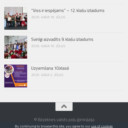
“Viss ir iespējams” – 12. klašu izlaidums
2026. GADA 10. JŪLIJS
Svinīgi aizvadīts 9. klašu izlaidums
2026. GADA 10. JŪLIJS
Uzņemšana 10.klasē
2026. GADA 2. JŪLIJS
© Rēzeknes valsts poļu ģimnāzija
By continuing to browse this site, you agree to our
use of cookies
.