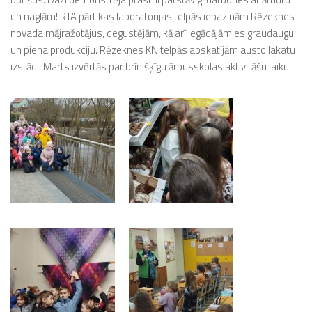
un naglām! RTA pārtikas laboratorijas telpās iepazinām Rēzeknes
novada mājražotājus, degustējām, kā arī iegādājāmies graudaugu
un piena produkciju. Rēzeknes KN telpās apskatījām austo lakatu
izstādi. Marts izvērtās par brīnišķīgu ārpusskolas aktivitāšu laiku!