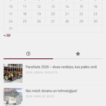
10
11
12
13
14
15
16
17
18
19
20
21
22
23
24
25
26
27
28
29
30
31
« Jūl
Parafiāde 2026 – divas nedēļas, kas paliks sirdī
2026. GADA 4. AUGUSTS
Nāc mācīt dizainu un tehnoloģijas!
2026. GADA 28. JŪLIJS