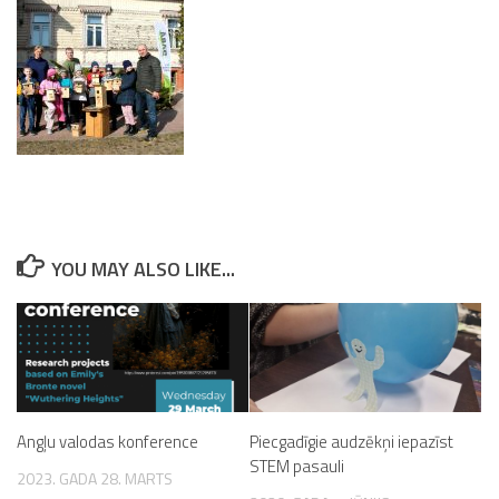
YOU MAY ALSO LIKE...
Angļu valodas konference
Piecgadīgie audzēkņi iepazīst
STEM pasauli
2023. GADA 28. MARTS