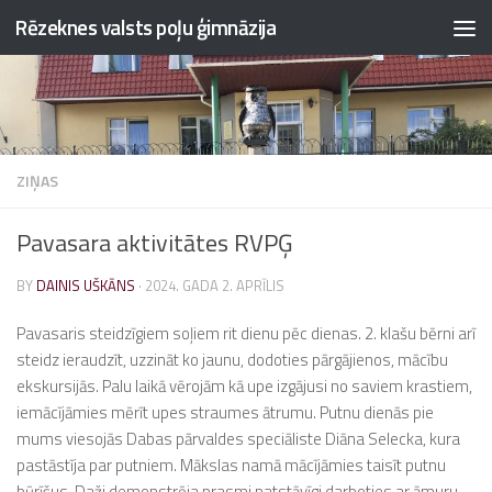
Rēzeknes valsts poļu ģimnāzija
Skip to content
ZIŅAS
Pavasara aktivitātes RVPĢ
BY
DAINIS UŠKĀNS
·
2024. GADA 2. APRĪLIS
Pavasaris steidzīgiem soļiem rit dienu pēc dienas. 2. klašu bērni arī
steidz ieraudzīt, uzzināt ko jaunu, dodoties pārgājienos, mācību
ekskursijās. Palu laikā vērojām kā upe izgājusi no saviem krastiem,
iemācījāmies mērīt upes straumes ātrumu. Putnu dienās pie
mums viesojās Dabas pārvaldes speciāliste Diāna Selecka, kura
pastāstīja par putniem. Mākslas namā mācījāmies taisīt putnu
būrīšus. Daži demonstrēja prasmi patstāvīgi darboties ar āmuru