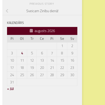
PREVIOUS STORY
Sveicam Zinību dienā!
KALENDĀRS
augusts 2026
Pi
Ot
Tr
Ce
Pi
Se
Sv
1
2
3
4
5
6
7
8
9
10
11
12
13
14
15
16
17
18
19
20
21
22
23
24
25
26
27
28
29
30
31
« Jūl