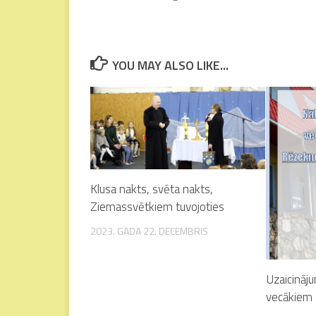
YOU MAY ALSO LIKE...
Klusa nakts, svēta nakts,
Ziemassvētkiem tuvojoties
2023. GADA 22. DECEMBRIS
Uzaicināj
vecākiem