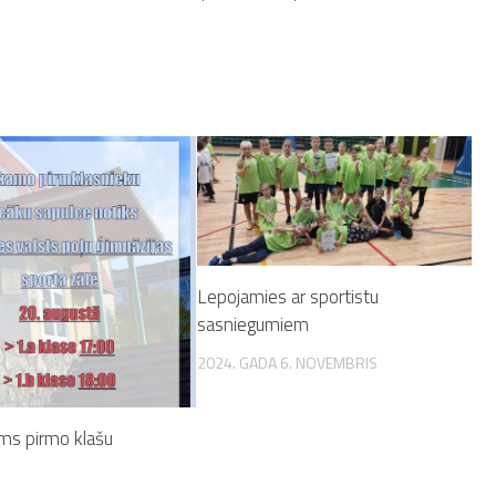
Lepojamies ar sportistu
sasniegumiem
2024. GADA 6. NOVEMBRIS
ums pirmo klašu