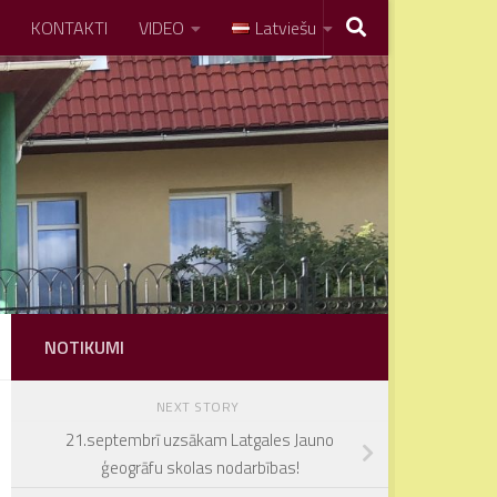
KONTAKTI
VIDEO
Latviešu
NOTIKUMI
NEXT STORY
21.septembrī uzsākam Latgales Jauno
ģeogrāfu skolas nodarbības!