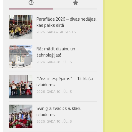
Parafiāde 2026 – divas nedēļas,
kas paliks sirdī
2026. GADA 4. AUGUSTS
Nāc mācīt dizainu un
tehnoloģijas!
2026. GADA 28. JŪLIJS
“Viss ir iespējams” – 12. klašu
izlaidums
2026. GADA 10. JŪLIJS
Svinīgi aizvadīts 9. klašu
izlaidums
2026. GADA 10. JŪLIJS