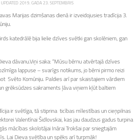
· UPDATED
2019. GADA 23. SEPTEMBRIS
vas Marijas dzimšanas dienā ir izveidojusies tradīcija 3.
niju.
ds katedrālē bija lielie dzīves svētki gan skolēniem, gan
 Dieva dāvanu.Viņi saka: “Mūsu bērnu atvērtajā dzīves
zīmīga lappuse – svarīgs notikums, jo bērni pirmo reizi
emot Svēto Komūniju. Paldies arī par skaistajiem vārdiem
i, un grēksūdzes sakraments ļāva viņiem kļūt baltiem
a ir svētīga, tā stiprina ticības mīlestības un cieņpilnas
ektorei Valentīnai Šidlovskai, kas jau daudzus gadus turpina
īgās mācības skolotājai Inārai Trokšai par sniegtajām
īs. Lai Dieva svētība un spēks arī turpmāk!