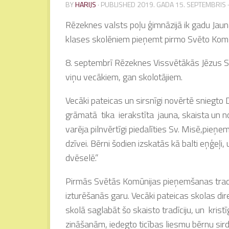
BY
HARIJS
· PUBLISHED
2019. GADA 15. SEPTEMBRIS
Rēzeknes valsts poļu ģimnāzijā ik gadu Jauna
klases skolēniem pieņemt pirmo Svēto Komū
8. septembrī Rēzeknes Vissvētākās Jēzus Sir
viņu vecākiem, gan skolotājiem.
Vecāki pateicas un sirsnīgi novērtē sniegto
grāmatā tika ierakstīta jauna, skaista un no
varēja pilnvērtīgi piedalīties Sv. Misē,pieņ
dzīvei. Bērni šodien izskatās kā balti eņģeļ
dvēselē.”
Pirmās Svētās Komūnijas pieņemšanas tradīcij
izturēšanās garu. Vecāki pateicas skolas dir
skolā saglabāt šo skaisto tradīciju, un krist
zināšanām, iedegto ticības liesmu bērnu sird