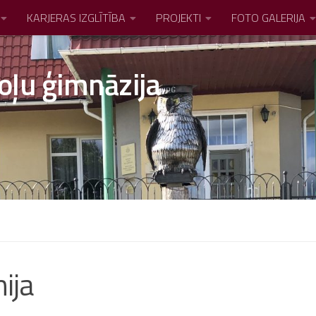
KARJERAS IZGLĪTĪBA
PROJEKTI
FOTO GALERIJA
oļu ģimnāzija
ija