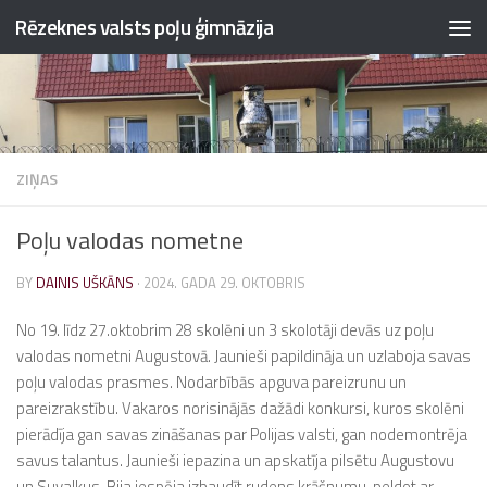
Rēzeknes valsts poļu ģimnāzija
Skip to content
ZIŅAS
Poļu valodas nometne
BY
DAINIS UŠKĀNS
·
2024. GADA 29. OKTOBRIS
No 19. līdz 27.oktobrim 28 skolēni un 3 skolotāji devās uz poļu
valodas nometni Augustovā. Jaunieši papildināja un uzlaboja savas
poļu valodas prasmes. Nodarbībās apguva pareizrunu un
pareizrakstību. Vakaros norisinājās dažādi konkursi, kuros skolēni
pierādīja gan savas zināšanas par Polijas valsti, gan nodemontrēja
savus talantus. Jaunieši iepazina un apskatīja pilsētu Augustovu
un Suvalkus. Bija iespēja izbaudīt rudens krāšnumu, peldot ar