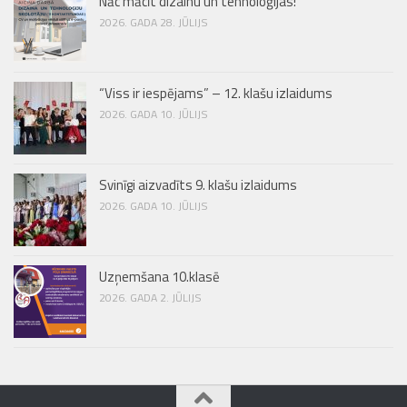
Nāc mācīt dizainu un tehnoloģijas!
2026. GADA 28. JŪLIJS
“Viss ir iespējams” – 12. klašu izlaidums
2026. GADA 10. JŪLIJS
Svinīgi aizvadīts 9. klašu izlaidums
2026. GADA 10. JŪLIJS
Uzņemšana 10.klasē
2026. GADA 2. JŪLIJS