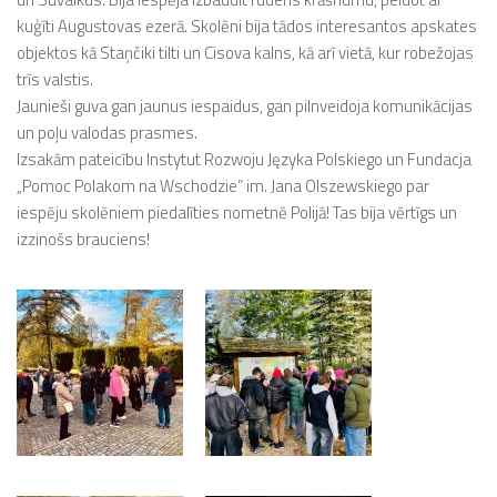
kuģīti Augustovas ezerā. Skolēni bija tādos interesantos apskates
objektos kā Staņčiki tilti un Cisova kalns, kā arī vietā, kur robežojas
trīs valstis.
Jaunieši guva gan jaunus iespaidus, gan pilnveidoja komunikācijas
un poļu valodas prasmes.
Izsakām pateicību Instytut Rozwoju Języka Polskiego un Fundacja
„Pomoc Polakom na Wschodzie” im. Jana Olszewskiego par
iespēju skolēniem piedalīties nometnē Polijā! Tas bija vērtīgs un
izzinošs brauciens!