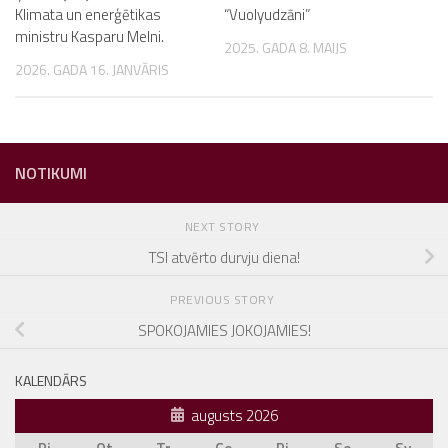
Klimata un enerģētikas
“Vuolyudzāni”
ministru Kasparu Melni.
2025. GADA 8. MAIJS
2026. GADA 16. JANVĀRIS
NOTIKUMI
NEXT STORY
TSI atvērto durvju diena!
PREVIOUS STORY
SPOKOJAMIES JOKOJAMIES!
KALENDĀRS
augusts 2026