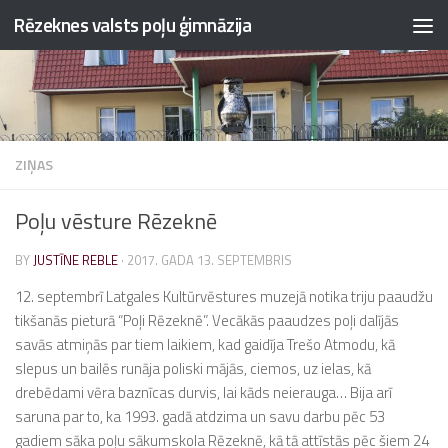
Rēzeknes valsts poļu ģimnāzija
Skip to content
ZIŅAS
Poļu vēsture Rēzeknē
BY
JUSTĪNE REBLE
·
2017. GADA 13. SEPTEMBRIS
12. septembrī Latgales Kultūrvēstures muzejā notika triju paaudžu
tikšanās pieturā “Poļi Rēzeknē”. Vecākās paaudzes poļi dalījās
savās atmiņās par tiem laikiem, kad gaidīja Trešo Atmodu, kā
slepus un bailēs runāja poliski mājās, ciemos, uz ielas, kā
drebēdami vēra baznīcas durvis, lai kāds neierauga… Bija arī
saruna par to, ka 1993. gadā atdzima un savu darbu pēc 53
gadiem sāka poļu sākumskola Rēzeknē, kā tā attīstās pēc šiem 24