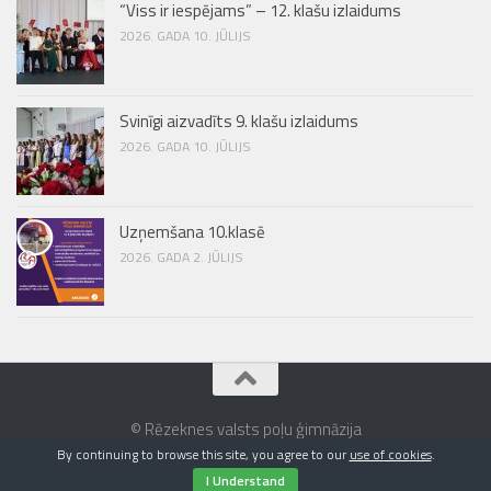
“Viss ir iespējams” – 12. klašu izlaidums
2026. GADA 10. JŪLIJS
Svinīgi aizvadīts 9. klašu izlaidums
2026. GADA 10. JŪLIJS
Uzņemšana 10.klasē
2026. GADA 2. JŪLIJS
© Rēzeknes valsts poļu ģimnāzija
By continuing to browse this site, you agree to our
use of cookies
.
I Understand