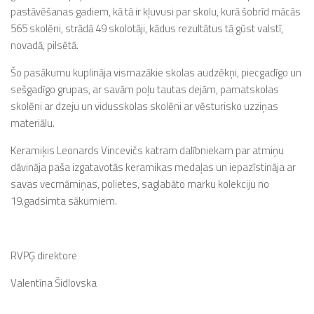
pastāvēšanas gadiem, kā tā ir kļuvusi par skolu, kurā šobrīd mācās
565 skolēni, strādā 49 skolotāji, kādus rezultātus tā gūst valstī,
novadā, pilsētā.
Šo pasākumu kuplināja vismazākie skolas audzēkņi, piecgadīgo un
sešgadīgo grupas, ar savām poļu tautas dejām, pamatskolas
skolēni ar dzeju un vidusskolas skolēni ar vēsturisko uzziņas
materiālu.
Keramiķis Leonards Vincevičs katram dalībniekam par atmiņu
dāvināja paša izgatavotās keramikas medaļas un iepazīstināja ar
savas vecmāmiņas, polietes, saglabāto marku kolekciju no
19.gadsimta sākumiem.
RVPĢ direktore
Valentīna Šidlovska