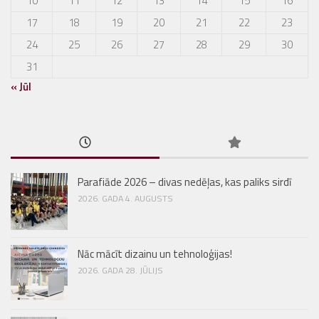
10
11
12
13
14
15
16
17
18
19
20
21
22
23
24
25
26
27
28
29
30
31
« Jūl
Parafiāde 2026 – divas nedēļas, kas paliks sirdī
2026. GADA 4. AUGUSTS
Nāc mācīt dizainu un tehnoloģijas!
2026. GADA 28. JŪLIJS