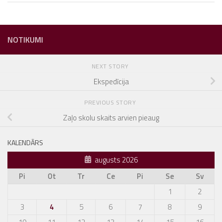
NOTIKUMI
NEXT STORY
Ekspedīcija
PREVIOUS STORY
Zaļo skolu skaits arvien pieaug
KALENDĀRS
augusts 2026
Pi
Ot
Tr
Ce
Pi
Se
Sv
1
2
3
4
5
6
7
8
9