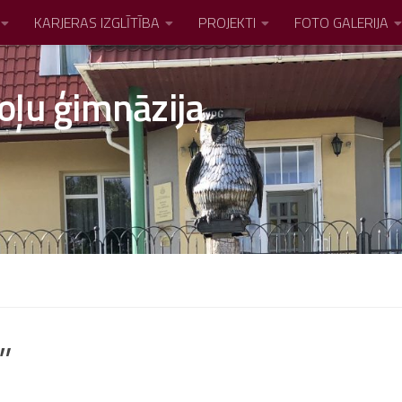
KARJERAS IZGLĪTĪBA
PROJEKTI
FOTO GALERIJA
oļu ģimnāzija
”