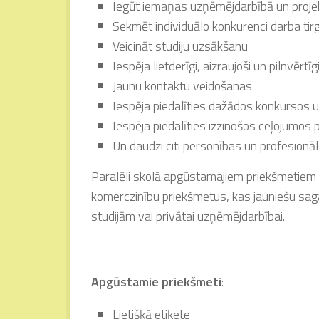
Iegūt iemaņas uzņēmējdarbībā un proje
Sekmēt individuālo konkurenci darba tir
Veicināt studiju uzsākšanu
Iespēja lietderīgi, aizraujoši un pilnvērt
Jaunu kontaktu veidošanas
Iespēja piedalīties dažādos konkursos
Iespēja piedalīties izzinošos ceļojumos 
Un daudzi citi personības un profesionā
Paralēli skolā apgūstamajiem priekšmetiem –
komerczinību priekšmetus, kas jauniešu sa
studijām vai privātai uzņēmējdarbībai.
Apgūstamie priekšmeti
:
Lietišķā etiķete