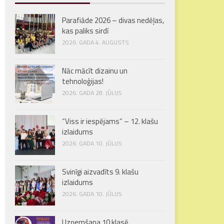
Parafiāde 2026 – divas nedēļas,
kas paliks sirdī
2026. GADA 4. AUGUSTS
Nāc mācīt dizainu un
tehnoloģijas!
2026. GADA 28. JŪLIJS
“Viss ir iespējams” – 12. klašu
izlaidums
2026. GADA 10. JŪLIJS
Svinīgi aizvadīts 9. klašu
izlaidums
2026. GADA 10. JŪLIJS
Uzņemšana 10.klasē