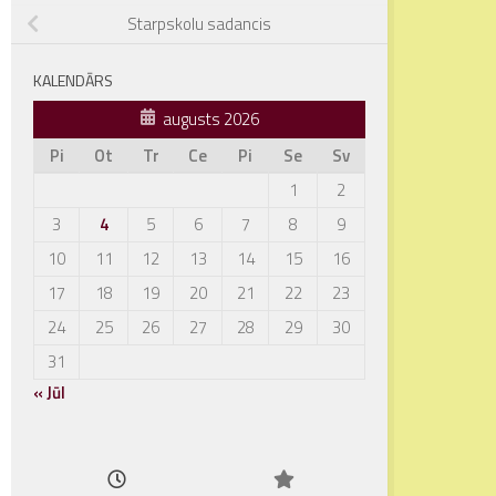
Starpskolu sadancis
KALENDĀRS
augusts 2026
Pi
Ot
Tr
Ce
Pi
Se
Sv
1
2
3
4
5
6
7
8
9
10
11
12
13
14
15
16
17
18
19
20
21
22
23
24
25
26
27
28
29
30
31
« Jūl