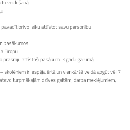
ktu veidošanā
gū
īgi pavadīt brīvo laiku attīstot savu personību
 un pasākumos
pa Eiropu
lo prasmju attīstoši pasākumi 3 gadu garumā.
 skolēniem ir iespēja ērtā un vienkāršā veidā apgūt vēl 7
gatavo turpmākajām dzīves gaitām, darba meklējumiem,