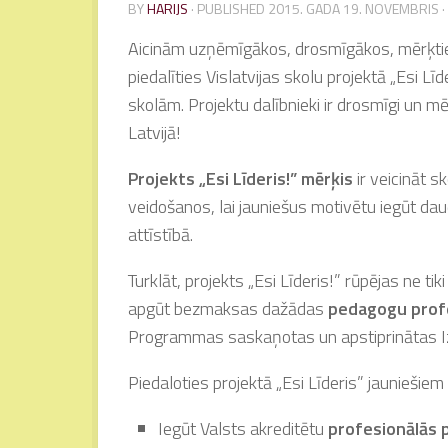
BY
HARIJS
· PUBLISHED
2015. GADA 19. NOVEMBRIS
·
Aicinām uzņēmīgākos, drosmīgākos, mērķtie
piedalīties Vislatvijas skolu projektā „Esi Lī
skolām. Projektu dalībnieki ir drosmīgi un mēr
Latvijā!
Projekts „Esi Līderis!” mērķis
ir veicināt s
veidošanos, lai jauniešus motivētu iegūt d
attīstībā.
Turklāt, projekts „Esi Līderis!” rūpējas ne ti
apgūt bezmaksas dažādas
pedagogu profe
Programmas saskaņotas un apstiprinātas Izgl
Piedaloties projektā „Esi Līderis” jauniešiem i
Iegūt Valsts akreditētu
profesionālās p