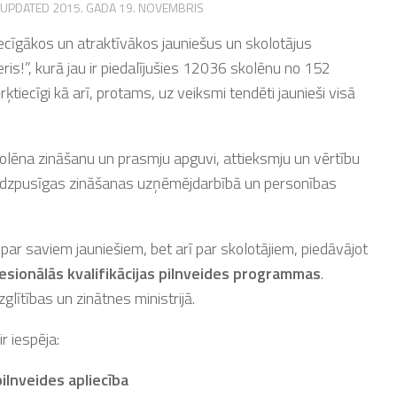
 UPDATED
2015. GADA 19. NOVEMBRIS
cīgākos un atraktīvākos jauniešus un skolotājus
deris!”, kurā jau ir piedalījušies 12036 skolēnu no 152
ķtiecīgi kā arī, protams, uz veiksmi tendēti jaunieši visā
kolēna zināšanu un prasmju apguvi, attieksmju un vērtību
audzpusīgas zināšanas uzņēmējdarbībā un personības
ki par saviem jauniešiem, bet arī par skolotājiem, piedāvājot
sionālās kvalifikācijas pilnveides programmas
.
ītības un zinātnes ministrijā.
r iespēja:
ilnveides apliecība