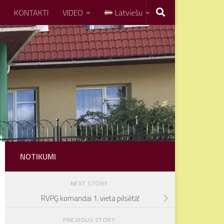
KONTAKTI
VIDEO
Latviešu
NOTIKUMI
NEXT STORY
RVPĢ komandai 1. vieta pilsētā!
PREVIOUS STORY