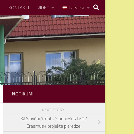
KONTAKTI
VIDEO
Latviešu
NOTIKUMI
NEXT STORY
Kā Slovēnijā motivē jauniešus lasīt?
Erasmus+ projekta pieredze.