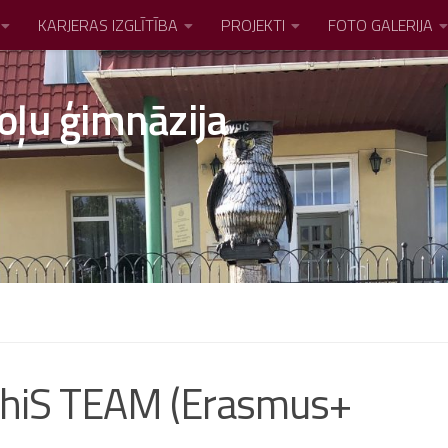
KARJERAS IZGLĪTĪBA
PROJEKTI
FOTO GALERIJA
oļu ģimnāzija
thiS TEAM (Erasmus+