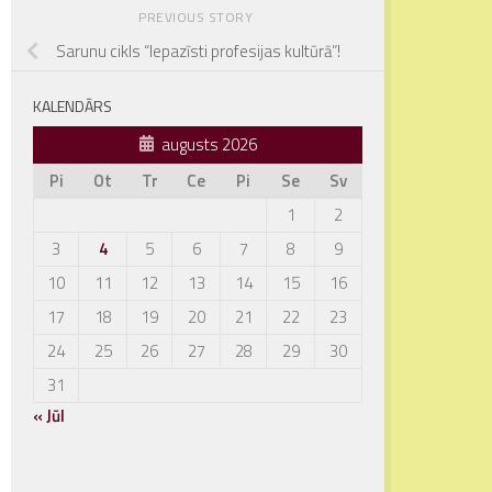
PREVIOUS STORY
Sarunu cikls “Iepazīsti profesijas kultūrā”!
KALENDĀRS
augusts 2026
Pi
Ot
Tr
Ce
Pi
Se
Sv
1
2
3
4
5
6
7
8
9
10
11
12
13
14
15
16
17
18
19
20
21
22
23
24
25
26
27
28
29
30
31
« Jūl