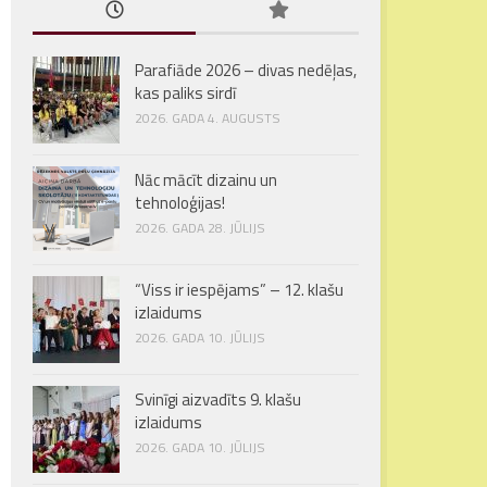
Parafiāde 2026 – divas nedēļas,
kas paliks sirdī
2026. GADA 4. AUGUSTS
Nāc mācīt dizainu un
tehnoloģijas!
2026. GADA 28. JŪLIJS
“Viss ir iespējams” – 12. klašu
izlaidums
2026. GADA 10. JŪLIJS
Svinīgi aizvadīts 9. klašu
izlaidums
2026. GADA 10. JŪLIJS