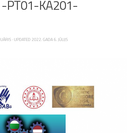
-1-PT01-KA201-
RUĀRIS
· UPDATED
2022. GADA 6. JŪLIJS