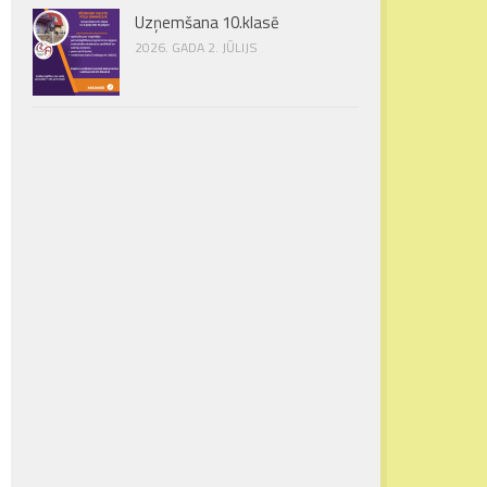
Uzņemšana 10.klasē
2026. GADA 2. JŪLIJS