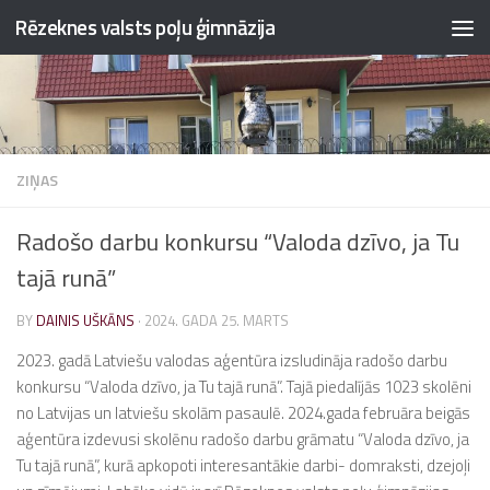
Rēzeknes valsts poļu ģimnāzija
Skip to content
ZIŅAS
Radošo darbu konkursu “Valoda dzīvo, ja Tu
tajā runā”
BY
DAINIS UŠKĀNS
·
2024. GADA 25. MARTS
2023. gadā Latviešu valodas aģentūra izsludināja radošo darbu
konkursu “Valoda dzīvo, ja Tu tajā runā”. Tajā piedalījās 1023 skolēni
no Latvijas un latviešu skolām pasaulē. 2024.gada februāra beigās
aģentūra izdevusi skolēnu radošo darbu grāmatu “Valoda dzīvo, ja
Tu tajā runā”, kurā apkopoti interesantākie darbi- domraksti, dzejoļi