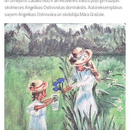
un zīmējumi. Labāko vidū ir arī Rēzeknes valsts poļu ģimnāzijas
skolnieces Angelikas Ostrovskas domraksts. Autoreksemplārus
saņem Angelikas Ostrovska un skolotāja Māra Gražule.