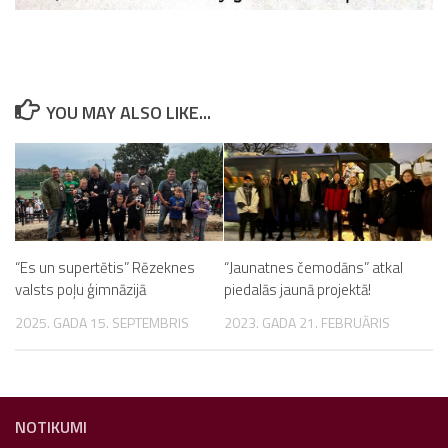
YOU MAY ALSO LIKE...
“Es un supertētis” Rēzeknes
“Jaunatnes čemodāns” atkal
valsts poļu ģimnāzijā
piedalās jaunā projektā!
2025. GADA 15. SEPTEMBRIS
2023. GADA 21. FEBRUĀRIS
NOTIKUMI