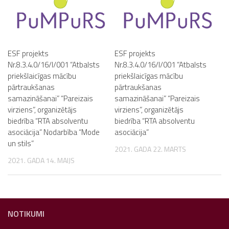
ESF projekts
ESF projekts
Nr.8.3.4.0/16/I/001 “Atbalsts
Nr.8.3.4.0/16/I/001 “Atbalsts
priekšlaicīgas mācību
priekšlaicīgas mācību
pārtraukšanas
pārtraukšanas
samazināšanai” “Pareizais
samazināšanai” “Pareizais
virziens”, organizētājs
virziens”, organizētājs
biedrība “RTA absolventu
biedrība “RTA absolventu
asociācija” Nodarbība “Mode
asociācija”
un stils”
2021. GADA 22. MARTS
2021. GADA 14. MAIJS
NOTIKUMI