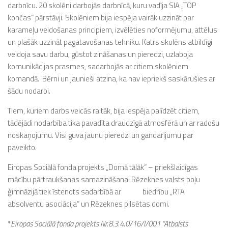
darbnīcu. 20 skolēni darbojās darbnīcā, kuru vadīja SIA „TOP
končas” pārstāvji. Skolēniem bija iespēja vairāk uzzināt par
karameļu veidošanas principiem, izvēlēties noformējumu, attēlus
un plašāk uzzināt pagatavošanas tehniku. Katrs skolēns atbildīgi
veidoja savu darbu, gūstot zināšanas un pieredzi, uzlaboja
komunikācijas prasmes, sadarbojās ar citiem skolēniem
komandā. Bērni un jaunieši atzina, ka nav iepriekš saskārušies ar
šādu nodarbi.
Tiem, kuriem darbs veicās raitāk, bija iespēja palīdzēt citiem,
tādējādi nodarbība tika pavadīta draudzīgā atmosfērā un ar radošu
noskaņojumu. Visi guva jaunu pieredzi un gandarījumu par
paveikto.
Eiropas Sociālā fonda projekts „Domā tālāk” – priekšlaicīgas
mācību pārtraukšanas samazināšanai Rēzeknes valsts poļu
ģimnāzijā tiek īstenots sadarbībā ar biedrību „RTA
absolventu asociācija” un Rēzeknes pilsētas domi.
*
Eiropas Sociālā fonda projekts Nr.8.3.4.0/16/I/001 “Atbalsts