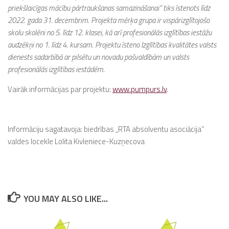
priekšlaicīgas mācību pārtraukšanas samazināšanai” tiks īstenots līdz
2022. gada 31. decembrim. Projekta mērķa grupa ir vispārizglītojošo
skolu skolēni no 5. līdz 12. klasei, kā arī profesionālās izglītības iestāžu
audzēkņi no 1. līdz 4. kursam. Projektu īsteno Izglītības kvalitātes valsts
dienests sadarbībā ar pilsētu un novadu pašvaldībām un valsts
profesionālās izglītības iestādēm.
Vairāk informācijas par projektu:
www.pumpurs.lv
.
Informāciju sagatavoja: biedrības „RTA absolventu asociācija”
valdes locekle Lolita Kivleniece-Kuzņecova
YOU MAY ALSO LIKE...