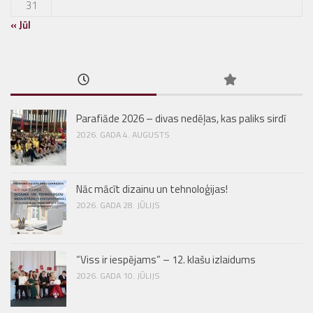
31
« Jūl
Parafiāde 2026 – divas nedēļas, kas paliks sirdī
2026. GADA 4. AUGUSTS
Nāc mācīt dizainu un tehnoloģijas!
2026. GADA 28. JŪLIJS
“Viss ir iespējams” – 12. klašu izlaidums
2026. GADA 10. JŪLIJS