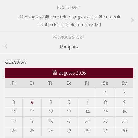
NEXT STORY
Rēzeknes skolēniem rekordaugsta aktivitāte un izcili
rezultāti Eiropas eksāmenā 2020
PREVIOUS STORY
Pumpurs
KALENDĀRS
augusts 2026
Pi
Ot
Tr
Ce
Pi
Se
Sv
1
2
3
4
5
6
7
8
9
10
11
12
13
14
15
16
17
18
19
20
21
22
23
24
25
26
27
28
29
30