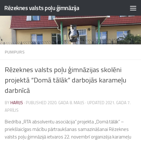
Rēzeknes valsts poļu ģimnāzija
Skip to content
PUMPURS
Rēzeknes valsts poļu ģimnāzijas skolēni
projektā “Domā tālāk” darbojās karameļu
darbnīcā
BY
HARIJS
· PUBLISHED
2020. GADA 8. MAIJS
· UPDATED
2021. GADA 7.
APRĪLIS
Biedrība „RTA absolventu asociācija” projekta „Domā tālāk” –
priekšlaicīgas mācību pārtraukšanas samazināšanai Rēzeknes
valsts poļu ģimnāzijā ietvaros 22. novembrī organizēja karameļu