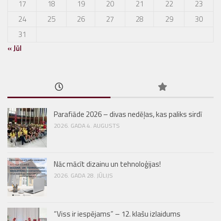
17
18
19
20
21
22
23
24
25
26
27
28
29
30
31
« Jūl
Parafiāde 2026 – divas nedēļas, kas paliks sirdī
2026. GADA 4. AUGUSTS
Nāc mācīt dizainu un tehnoloģijas!
2026. GADA 28. JŪLIJS
“Viss ir iespējams” – 12. klašu izlaidums