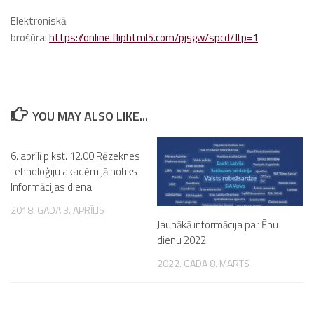
Elektroniskā
brošūra:
https://online.fliphtml5.com/pjsgw/spcd/#p=1
YOU MAY ALSO LIKE...
6. aprīlī plkst. 12.00 Rēzeknes
Tehnoloģiju akadēmijā notiks
Informācijas diena
2018. GADA 3. APRĪLIS
Jaunākā informācija par Ēnu
dienu 2022!
2022. GADA 8. MARTS