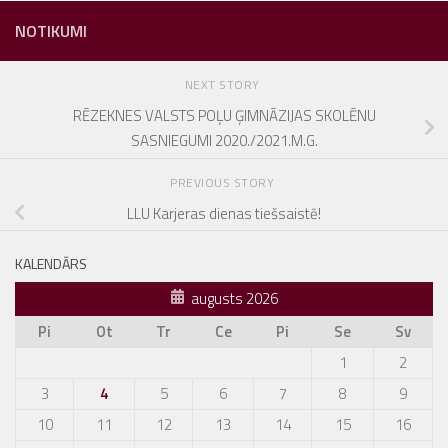
NOTIKUMI
NEXT STORY
RĒZEKNES VALSTS POĻU ĢIMNĀZIJAS SKOLĒNU
SASNIEGUMI 2020./2021.M.G.
PREVIOUS STORY
LLU Karjeras dienas tiešsaistē!
KALENDĀRS
augusts 2026
Pi
Ot
Tr
Ce
Pi
Se
Sv
1
2
3
4
5
6
7
8
9
10
11
12
13
14
15
16