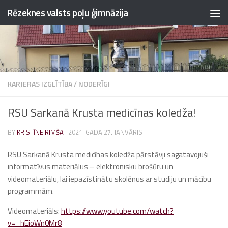
Rēzeknes valsts poļu ģimnāzija
Skip to content
KARJERAS IZGLĪTĪBA
/
NODERĪGI
RSU Sarkanā Krusta medicīnas koledža!
BY
KRISTĪNE RIMŠA
·
2021. GADA 27. JANVĀRIS
RSU Sarkanā Krusta medicīnas koledža pārstāvji sagatavojuši
informatīvus materiālus – elektronisku brošūru un
videomateriālu, lai iepazīstinātu skolēnus ar studiju un mācību
programmām.
Videomateriāls:
https://www.youtube.com/watch?
v=_hEioWn0Mr8