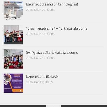
Nāc mācīt dizainu un tehnoloģijas!
2026. GADA 28. JŪLIJS
“Viss ir iespējams” – 12. klašu izlaidums
2026. GADA 10. JŪLIJS
Svinīgi aizvadīts 9. klašu izlaidums
2026. GADA 10. JŪLIJS
Uzņemšana 10.klasē
2026. GADA 2. JŪLIJS