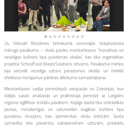
24. februārī
Rēzeknes tehnikumā
norisinājās starptautiska
mēroga pasākums – skolu pavāru meistarklases “Inovatīvas un
veselīgas bufetes tipa pusdienas skolās”, kas tika organizētas
projekta
SchoolFood WasteSolutions
ietvaros. Pasākuma mērķis
bija veicināt veselīga uztura paradumus skolās un meklēt
efektīvus risinājumus pārtikas atkritumu samazināšanai.
Meistarklases vadīja pieredzējuši viespavāri no Zviedrijas, kuri
dalījās savās zināšanās un praktiskajā pieredzē ar Latgales
reģiona izglītības iestāžu pavāriem. Kopīgā darbā tika izstrādātas
jaunas, mūsdienīgas un uzturvielām bagātas bufetes tipa
pusdienu receptes, kas piemērotas skolu ēdnīcām. Īpaša
uzmanība tika pievērsta sabalansētam uzturam, produktu