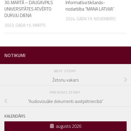
30. MARTĀ – DAUGAVPILS
Informatīva tikšanās-
UNIVERSITĀTES ATVĒRTO
nodarbība ”MANA LATVIJA”
DURVJU DIENA
2024. GADA 19. NOVEMBRIS
2023. GADA 15. MARTS
NOTIKUMI
NEXT STORY
Žetonu vakars
PREVIOUS STORY
“Audiovizuālie dokumenti avotpētniecībā”
KALENDĀRS
augusts 2026