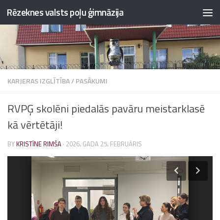
Rēzeknes valsts poļu ģimnāzija
Skip to content
KARJERAS IZGLĪTĪBA
/
PASĀKUMI
RVPĢ skolēni piedalās pavāru meistarklasē
kā vērtētāji!
BY
KRISTĪNE RIMŠA
·
2026. GADA 25. FEBRUĀRIS