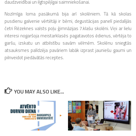
daudzveidībai un ilgtspējīgai saimniekošanai.
Nozīmīga loma pasākumā bija arī skolēniem. Tā kā skolas
pusdienu galvenie vērtētāji ir bērni, degustācijas panelī piedalījās
četri Rēzeknes valsts poļu ģimnāzijas 7.klašu skolēni. Viņi ar lielu
interesi nogaršoja meistarklasēs pagatavotos ēdienus, vērtēja to
garšu, izskatu un atbilstību savām vēlmēm. Skolēnu sniegtās
atsauksmes palīdzēja pavāriem labāk izprast jauniešu gaumi un
pilnveidot piedāvātās receptes.
YOU MAY ALSO LIKE...