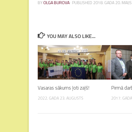
BY
OLGA BUROVA
· PUBLISHED
2018. GADA 20. MAIJS
YOU MAY ALSO LIKE...
Vasaras sākums ļoti zaļš!
Pirmā darb
2022. GADA 23. AUGUSTS
2017. GADA