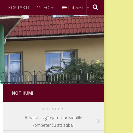
KONTAKTI
VIDEO
Latviešu
NOTIKUMI
NEXT STORY
Atbalsts izglītojamo individuālo
kompetenču attīstībai.