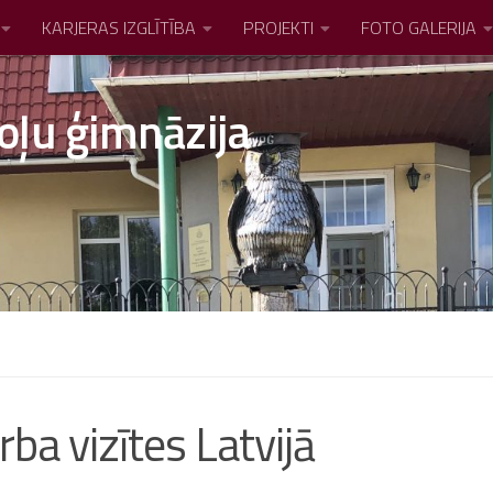
KARJERAS IZGLĪTĪBA
PROJEKTI
FOTO GALERIJA
oļu ģimnāzija
ba vizītes Latvijā