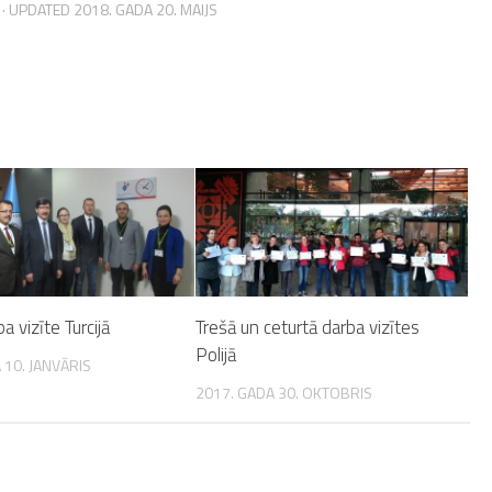
· UPDATED
2018. GADA 20. MAIJS
a vizīte Turcijā
Trešā un ceturtā darba vizītes
Polijā
 10. JANVĀRIS
2017. GADA 30. OKTOBRIS