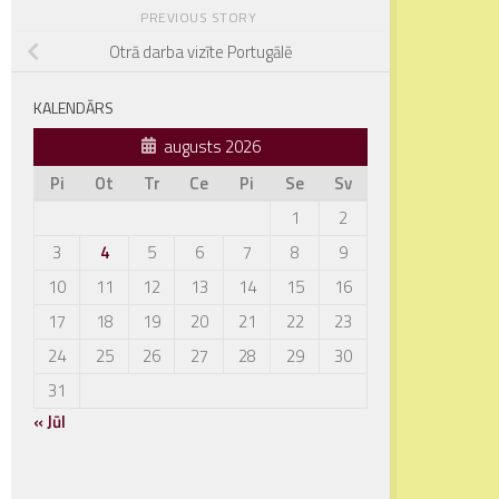
PREVIOUS STORY
Otrā darba vizīte Portugālē
KALENDĀRS
augusts 2026
Pi
Ot
Tr
Ce
Pi
Se
Sv
1
2
3
4
5
6
7
8
9
10
11
12
13
14
15
16
17
18
19
20
21
22
23
24
25
26
27
28
29
30
31
« Jūl