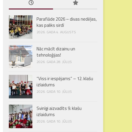
Parafiāde 2026 – divas nedēļas,
kas paliks sirdī
2026. GADA 4. AUGUSTS
Nāc mācīt dizainu un
tehnoloģijas!
2026. GADA 28. JŪLIJS
“Viss ir iespējams” – 12. klašu
izlaidums
2026. GADA 10. JŪLIJS
Svinīgi aizvadīts 9. klašu
izlaidums
2026. GADA 10. JŪLIJS