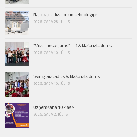
Nāc mācīt dizainu un tehnoloģijas!
2026. GADA 28. JŪLIJS
“Viss ir iespējams” – 12. klašu izlaidums
2026. GADA 10. JŪLIJS
Svinīgi aizvadīts 9. klašu izlaidums
2026. GADA 10. JŪLIJS
Uzņemšana 10.klasē
2026. GADA 2. JŪLIJS