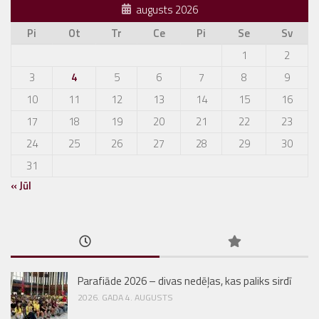
augusts 2026
Pi
Ot
Tr
Ce
Pi
Se
Sv
1
2
3
4
5
6
7
8
9
10
11
12
13
14
15
16
17
18
19
20
21
22
23
24
25
26
27
28
29
30
31
« Jūl
Parafiāde 2026 – divas nedēļas, kas paliks sirdī
2026. GADA 4. AUGUSTS