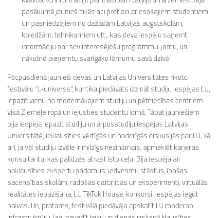
pasākumā jaunieši tikās aci pret aci ar esošajiem studentiem
un pasniedzējiem no dažādām Latvijas augstskolām,
koledžām, tehnikumiem utt., kas deva iespēju saņemt
informāciju par sev interesējošu programmu, jomu, un
nākotnē pieņemtu svarīgāko lēmumu savā dzīvē!
Pēcpusdienā jaunieši devas un Latvijas Universitātes rīkoto
festivālu “L-universs”, kur tika piedāvāts izzināt studiju iespējas LU,
iepazīt vienu no modernākajiem studiju un pētniecības centriem
visā Ziemeļeiropā un iejusties studentu lomā. Tāpat jauniešiem
bija iespēja iepazīt studiju un ārpusstudiju iespējas Latvijas
Unversitātē, ieklausīties vērtīgās un noderīgās diskusijās par LU, kā
arī, ja vēl studiju izvēle ir milzīgs nezināmais, apmeklēt karjeras
konsultantu, kas palīdzēs atrast īsto ceļu. Bija iespēja arī
noklausīties ekspertu padomus, iedvesmu stāstus, īpašas
sacensības skolām, radošas darbnīcas un eksperimenti, virtuālās
realitātes iepazīšana, LU TikTok House, konkursi, iespējas iegūt
balvas. Un, protams, festivālā piedāvāja apskatīt LU moderno
infrastruktūru, labi pavadīt laiku un dienas izskaņā klausīties