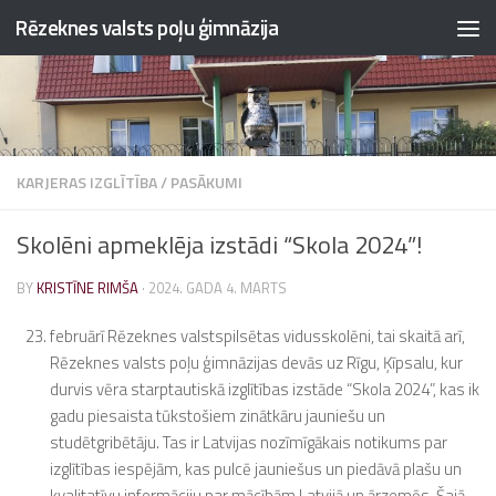
Rēzeknes valsts poļu ģimnāzija
Skip to content
KARJERAS IZGLĪTĪBA
/
PASĀKUMI
Skolēni apmeklēja izstādi “Skola 2024”!
BY
KRISTĪNE RIMŠA
·
2024. GADA 4. MARTS
februārī Rēzeknes valstspilsētas vidusskolēni, tai skaitā arī,
Rēzeknes valsts poļu ģimnāzijas devās uz Rīgu, Ķīpsalu, kur
durvis vēra starptautiskā izglītības izstāde “Skola 2024”, kas ik
gadu piesaista tūkstošiem zinātkāru jauniešu un
studētgribētāju. Tas ir Latvijas nozīmīgākais notikums par
izglītības iespējām, kas pulcē jauniešus un piedāvā plašu un
kvalitatīvu informāciju par mācībām Latvijā un ārzemēs. Šajā