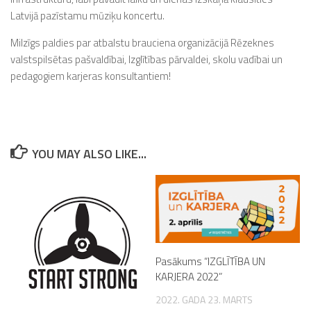
Latvijā pazīstamu mūziķu koncertu.
Milzīgs paldies par atbalstu brauciena organizācijā Rēzeknes
valstspilsētas pašvaldībai, Izglītības pārvaldei, skolu vadībai un
pedagogiem karjeras konsultantiem!
YOU MAY ALSO LIKE...
Pasākums “IZGLĪTĪBA UN
KARJERA 2022”
2022. GADA 23. MARTS