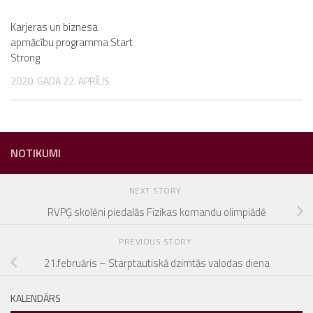
Karjeras un biznesa
apmācību programma Start
Strong
2020. GADA 22. APRĪLIS
NOTIKUMI
NEXT STORY
RVPĢ skolēni piedalās Fizikas komandu olimpiādē
PREVIOUS STORY
21.februāris – Starptautiskā dzimtās valodas diena
KALENDĀRS