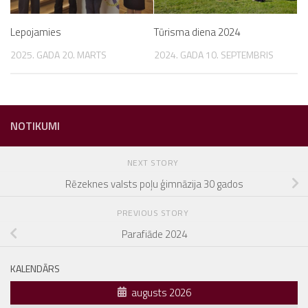
Lepojamies
Tūrisma diena 2024
2025. GADA 20. MARTS
2024. GADA 10. SEPTEMBRIS
NOTIKUMI
NEXT STORY
Rēzeknes valsts poļu ģimnāzija 30 gados
PREVIOUS STORY
Parafiāde 2024
KALENDĀRS
augusts 2026