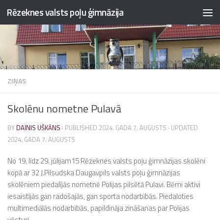
Rēzeknes valsts poļu ģimnāzija
Skip to content
ZIŅAS
Skolēnu nometne Pulavā
BY
DAINIS UŠKĀNS
· PUBLISHED
2024. GADA 7. AUGUSTS
· UPDATED
2024. GADA 7. AUGUSTS
No 19. līdz 29. jūlijam15 Rēzeknes valsts poļu ģimnāzijas skolēni
kopā ar 32 J.Pilsudska Daugavpils valsts poļu ģimnāzijas
skolēniem piedalījās nometnē Polijas pilsētā Pulavi. Bērni aktīvi
iesaistījās gan radošajās, gan sporta nodarbībās. Piedaloties
multimediālās nodarbībās, papildināja zināšanas par Polijas
vēsturi.