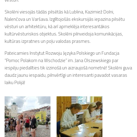
Skolēni viesojās tādās pilsētās kā Lublina, Kazimiež Dolni,
Nalenčova un Varšava. Izglītojošās ekskursijās iepazina pilsētu
vēsturi un arhitektūru, kā arī apmeklēja interesantākos
kultūrvēsturiskos objektus. Skolēni pilnveidoja komunikācijas,
kultūras izpratnes un poļu valodas prasmes.
Pateicamies Instytut Rozwoju Języka Polskiego un Fundacja
“Pomoc Polakom na Wschodzie” im. Jana Olszewskiego par
iespēju piedalīties tik izzinošā un aizraujošā nometnē! Skolēni guva
daudz jaunu iespaidu, pilnvērtīgi un interesanti pavadot vasaras
laiku Polijā!