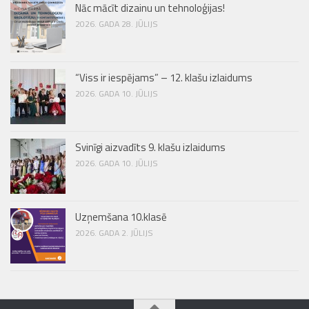
Nāc mācīt dizainu un tehnoloģijas!
2026. GADA 28. JŪLIJS
“Viss ir iespējams” – 12. klašu izlaidums
2026. GADA 10. JŪLIJS
Svinīgi aizvadīts 9. klašu izlaidums
2026. GADA 10. JŪLIJS
Uzņemšana 10.klasē
2026. GADA 2. JŪLIJS