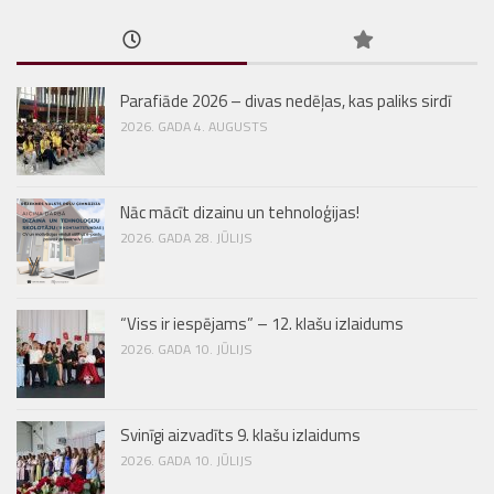
Parafiāde 2026 – divas nedēļas, kas paliks sirdī
2026. GADA 4. AUGUSTS
Nāc mācīt dizainu un tehnoloģijas!
2026. GADA 28. JŪLIJS
“Viss ir iespējams” – 12. klašu izlaidums
2026. GADA 10. JŪLIJS
Svinīgi aizvadīts 9. klašu izlaidums
2026. GADA 10. JŪLIJS