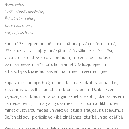
Asaru lietus.
Lielās, stiprās plaukstas,
Ērts drošais klēpis,
Tas ir tikai mans,
Sargeņģelis tētis.
Kaut arī 23. septembra pēcpusdienā laikapstākļi mūs nelutināja,
Rēzeknes valsts poļu ģimnāzijā pulcējās sākumskolēnu tēvi,
vectēvi un krusttēvi kopā ar bērniem, lai piedalītos sportiski
izzinošā pasākumā “Sporto kopā ar tēti”. Kā līdzjutējas un
atbalstītājas bija ieradušās arī mammas un vecmāmiņas.
Kopā aktīvi darbojās 65 ģimenes. Tās tika sadalītas komandās,
kas cīnījās par zelta, sudraba un bronzas lodēm. Dalībniekiem
vajadzēja gan braukt ar laivām, gan skriet ar septiņjūdžu zābakiem,
gan iejusties pīļu lomā, gan grozā mest milzu bumbu, likt puzles,
minēt krustvārdu mīklas un veikt vēl citus aizraujošus uzdevumus.
Dalīdnieki sevi pierādīja veiklībā, zināšanas, izturībā un saliedētībā.
Pasākuma izskaņā katrs dalībnieks saņēma piemiņas medaļas,