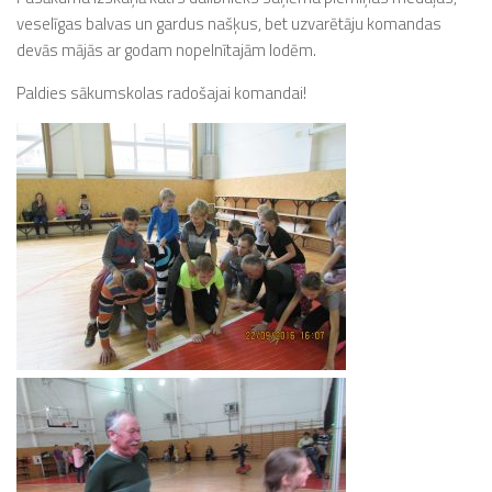
veselīgas balvas un gardus našķus, bet uzvarētāju komandas
devās mājās ar godam nopelnītajām lodēm.
Paldies sākumskolas radošajai komandai!