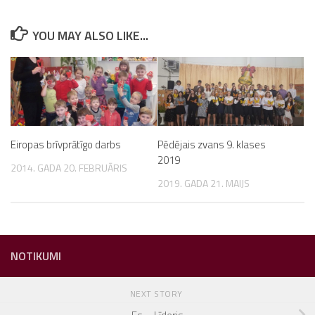
YOU MAY ALSO LIKE...
Eiropas brīvprātīgo darbs
Pēdējais zvans 9. klases
2019
2014. GADA 20. FEBRUĀRIS
2019. GADA 21. MAIJS
NOTIKUMI
NEXT STORY