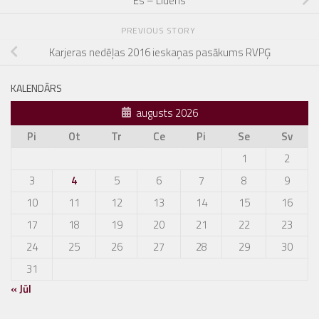
Es – Līderis
PREVIOUS STORY
Karjeras nedēļas 2016 ieskaņas pasākums RVPĢ
KALENDĀRS
augusts 2026
Pi
Ot
Tr
Ce
Pi
Se
Sv
1
2
3
4
5
6
7
8
9
10
11
12
13
14
15
16
17
18
19
20
21
22
23
24
25
26
27
28
29
30
31
« Jūl