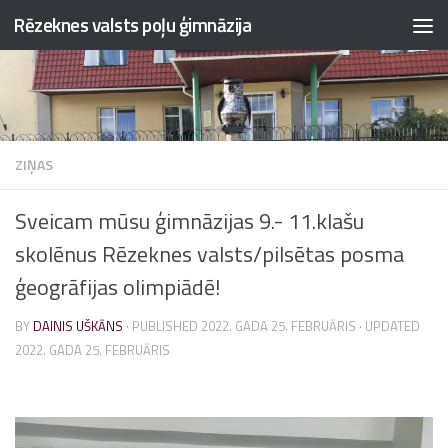
Rēzeknes valsts poļu ģimnāzija
Skip to content
ZIŅAS
Sveicam mūsu ģimnāzijas 9.- 11.klašu
skolēnus Rēzeknes valsts/pilsētas posma
ģeogrāfijas olimpiādē!
BY
DAINIS UŠKĀNS
· PUBLISHED
2022. GADA 25. FEBRUĀRIS
· UPDATED
2022. GADA 25. FEBRUĀRIS