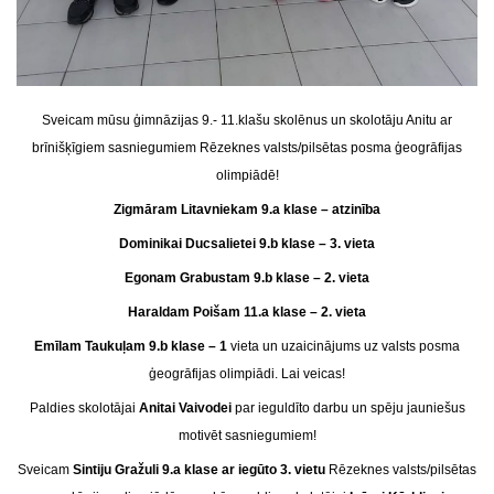
Sveicam mūsu ģimnāzijas 9.- 11.klašu skolēnus un skolotāju Anitu ar
brīnišķīgiem sasniegumiem Rēzeknes valsts/pilsētas posma ģeogrāfijas
olimpiādē!
Zigmāram Litavniekam 9.a klase – atzinība
Dominikai Ducsalietei 9.b klase – 3. vieta
Egonam Grabustam 9.b klase – 2. vieta
Haraldam Poišam 11.a klase – 2. vieta
Emīlam Taukuļam 9.b klase – 1
vieta un uzaicinājums uz valsts posma
ģeogrāfijas olimpiādi. Lai veicas!
Paldies skolotājai
Anitai Vaivodei
par ieguldīto darbu un spēju jauniešus
motivēt sasniegumiem!
Sveicam
Sintiju Gražuli 9.a klase ar iegūto 3. vietu
Rēzeknes valsts/pilsētas