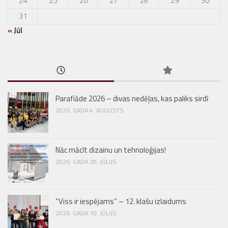
24
25
26
27
28
29
30
31
« Jūl
Parafiāde 2026 – divas nedēļas, kas paliks sirdī
2026. GADA 4. AUGUSTS
Nāc mācīt dizainu un tehnoloģijas!
2026. GADA 28. JŪLIJS
“Viss ir iespējams” – 12. klašu izlaidums
2026. GADA 10. JŪLIJS