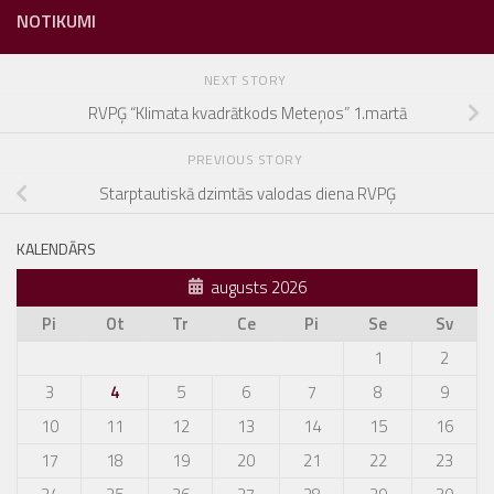
NOTIKUMI
NEXT STORY
RVPĢ “Klimata kvadrātkods Meteņos” 1.martā
PREVIOUS STORY
Starptautiskā dzimtās valodas diena RVPĢ
KALENDĀRS
augusts 2026
Pi
Ot
Tr
Ce
Pi
Se
Sv
1
2
3
4
5
6
7
8
9
10
11
12
13
14
15
16
17
18
19
20
21
22
23