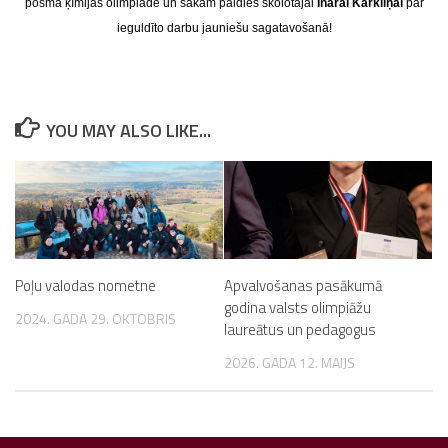
posma ķīmijas olimpiādē un sakām paldies skolotājai
Inārai Kārkliņai
par
ieguldīto darbu jauniešu sagatavošanā!
YOU MAY ALSO LIKE...
Poļu valodas nometne
Apvalvošanas pasākumā
godina valsts olimpiāžu
2024. GADA 29. OKTOBRIS
laureātus un pedagogus
2026. GADA 12. MAIJS