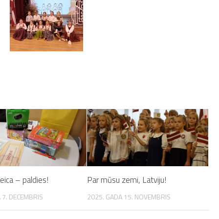
ica – paldies!
Par mūsu zemi, Latviju!
 7. DECEMBRIS
2025. GADA 15. NOVEMBRIS