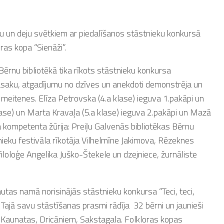
mu un deju svētkiem ar piedalīšanos stāstnieku konkursā
oras kopa “Sienāži”.
rnu bibliotēkā tika rīkots stāstnieku konkursa
 pasaku, atgadījumu no dzīves un anekdoti demonstrēja un
eitenes. Elīza Petrovska (4.a klase) ieguva 1.pakāpi un
klase) un Marta Kravaļa (5.a klase) ieguva 2.pakāpi un Mazā
a kompetenta žūrija: Preiļu Galvenās bibliotēkas Bērnu
nieku festivāla rīkotāja Vilhelmīne Jakimova, Rēzeknes
iloloģe Angelika Juško-Štekele un dzejniece, žurnāliste
as namā norisinājās stāstnieku konkursa “Teci, teci,
 Tajā savu stāstīšanas prasmi rādīja 32 bērni un jaunieši
 Kaunatas, Dricāniem, Sakstagala. Folkloras kopas