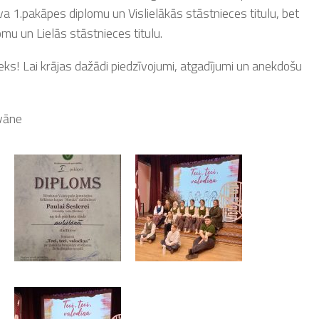
uva 1.pakāpes diplomu un Vislielākās stāstnieces titulu, bet
u un Lielās stāstnieces titulu.
eks! Lai krājas dažādi piedzīvojumi, atgadījumi un anekdošu
ovāne