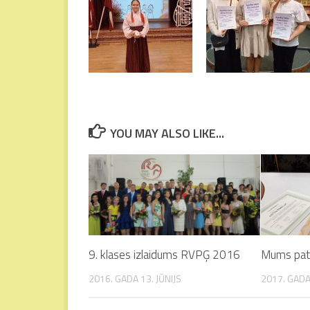
YOU MAY ALSO LIKE...
9. klases izlaidums RVPĢ 2016
Mums pate
2016. GADA 13. JŪNIJS
2017. GADA