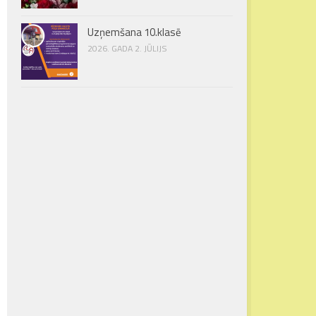
Uzņemšana 10.klasē
2026. GADA 2. JŪLIJS