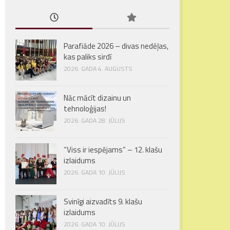
Parafiāde 2026 – divas nedēļas,
kas paliks sirdī
2026. GADA 4. AUGUSTS
Nāc mācīt dizainu un
tehnoloģijas!
2026. GADA 28. JŪLIJS
“Viss ir iespējams” – 12. klašu
izlaidums
2026. GADA 10. JŪLIJS
Svinīgi aizvadīts 9. klašu
izlaidums
2026. GADA 10. JŪLIJS