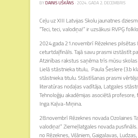
BY
DAINIS UŠKĀNS
·
2024. GADA 2. DECEMBRIS
Ceļu uz XIII Latvijas Skolu jaunatnes dzies
“Teci, teci, valodiņa!” ir uzsākusi RVPĢ folkl
2024.gada 21.novembrī Rēzeknes pilsētas Bē
ceturtdaļfināls. Tajā savu prasmi izstāstīt
Atzinības rakstus saņēma trīs mūsu skolas m
Lielā stāstnieka titulu, Paula Šeslere (3.b 
stāstnieka titulu. Stāstīšanas prasmi vērtēj
literatūras nodaļas vadītāja, Latgales stāst
Tehnoloģiju akadēmijas asociētā profesore, f
Inga Kaļva-Miņina.
28.novembrī Rēzeknes novada Ozolaines Taut
valodiņa!” Ziemeļlatgales novada pusfināls.
no Rēzeknes, Viļāniem, Gaigalavas, Ludzas,