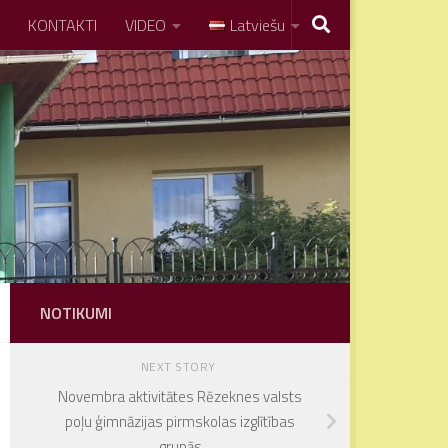
KONTAKTI
VIDEO
Latviešu
NOTIKUMI
NEXT STORY
Novembra aktivitātes Rēzeknes valsts
poļu ģimnāzijas pirmskolas izglītības
grupās