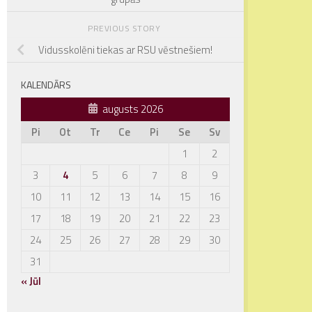
PREVIOUS STORY
Vidusskolēni tiekas ar RSU vēstnešiem!
KALENDĀRS
augusts 2026
Pi
Ot
Tr
Ce
Pi
Se
Sv
1
2
3
4
5
6
7
8
9
10
11
12
13
14
15
16
17
18
19
20
21
22
23
24
25
26
27
28
29
30
31
« Jūl