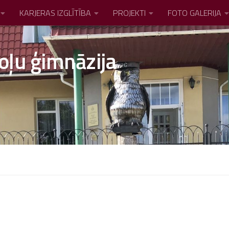
KARJERAS IZGLĪTĪBA
PROJEKTI
FOTO GALERIJA
oļu ģimnāzija