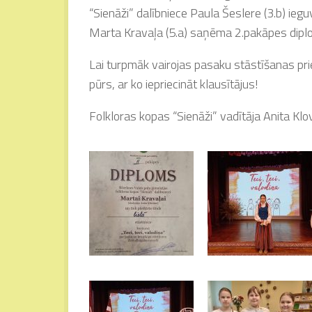
“Sienāži” dalībniece Paula Šeslere (3.b) ieg
Marta Kravaļa (5.a) saņēma 2.pakāpes diplom
Lai turpmāk vairojas pasaku stāstīšanas pri
pūrs, ar ko iepriecināt klausītājus!
Folkloras kopas “Sienāži” vadītāja Anita Kl