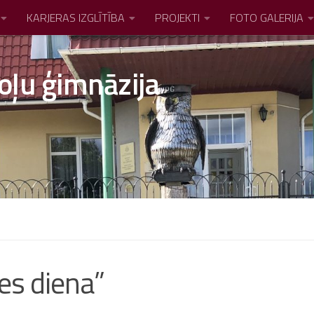
KARJERAS IZGLĪTĪBA
PROJEKTI
FOTO GALERIJA
oļu ģimnāzija
es diena”