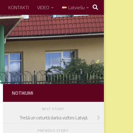
KONTAKTI
VIDEO
Latviešu
NOTIKUMI
NEXT STORY
Trešā un ceturtā darba vizītes Latvijā
PREVIOUS STORY