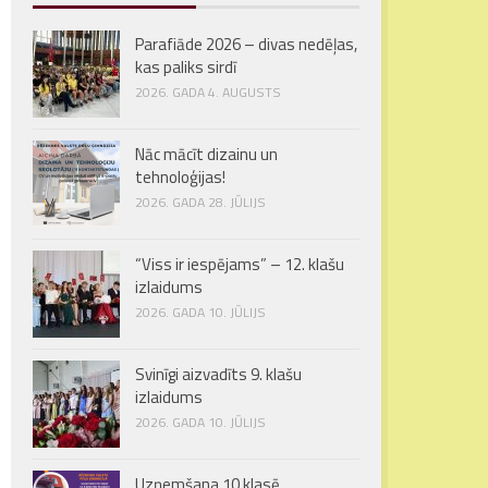
Parafiāde 2026 – divas nedēļas,
kas paliks sirdī
2026. GADA 4. AUGUSTS
Nāc mācīt dizainu un
tehnoloģijas!
2026. GADA 28. JŪLIJS
“Viss ir iespējams” – 12. klašu
izlaidums
2026. GADA 10. JŪLIJS
Svinīgi aizvadīts 9. klašu
izlaidums
2026. GADA 10. JŪLIJS
Uzņemšana 10.klasē