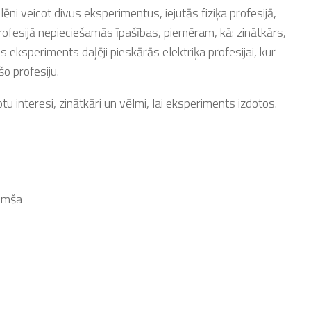
ēni veicot divus eksperimentus, iejutās fiziķa profesijā,
rofesijā nepieciešamās īpašības, piemēram, kā: zinātkārs,
ais eksperiments daļēji pieskārās elektriķa profesijai, kur
o profesiju.
u interesi, zinātkāri un vēlmi, lai eksperiments izdotos.
Rimša