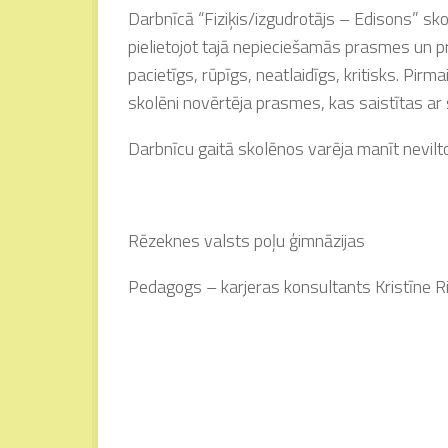
Darbnīcā “Fiziķis/izgudrotājs – Edisons” skol
pielietojot tajā nepieciešamās prasmes un p
pacietīgs, rūpīgs, neatlaidīgs, kritisks. Pirm
skolēni novērtēja prasmes, kas saistītas ar š
Darbnīcu gaitā skolēnos varēja manīt neviltot
Rēzeknes valsts poļu ģimnāzijas
Pedagogs – karjeras konsultants Kristīne 