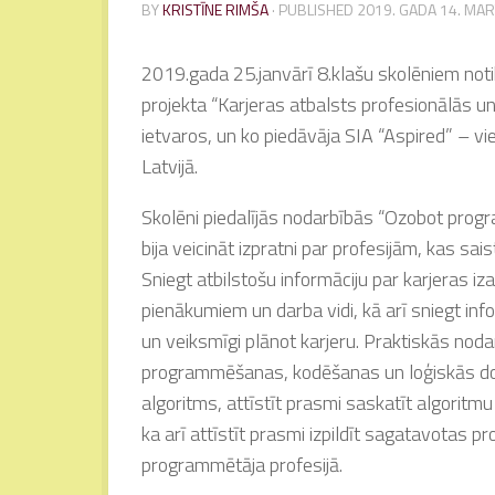
BY
KRISTĪNE RIMŠA
· PUBLISHED
2019. GADA 14. MA
2019.gada 25.janvārī 8.klašu skolēniem not
projekta “Karjeras atbalsts profesionālās un
ietvaros, un ko piedāvāja SIA “Aspired” – v
Latvijā.
Skolēni piedalījās nodarbībās “Ozobot progr
bija veicināt izpratni par profesijām, kas saist
Sniegt atbilstošu informāciju par karjeras 
pienākumiem un darba vidi, kā arī sniegt info
un veiksmīgi plānot karjeru. Praktiskās nod
programmēšanas, kodēšanas un loģiskās dom
algoritms, attīstīt prasmi saskatīt algoritmu
ka arī attīstīt prasmi izpildīt sagatavotas
programmētāja profesijā.