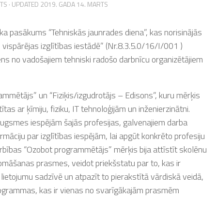
RTS
· UPDATED
2019. GADA 14. MARTS
ika pasākums “Tehniskās jaunrades diena”, kas norisinājās
 vispārējas izglītības iestādē” (Nr.8.3.5.0/16/I/001 )
iens no vadošajiem tehniski radošo darbnīcu organizētājiem
ammētājs” un “Fiziķis/izgudrotājs – Edisons”, kuru mērķis
ītas ar ķīmiju, fiziku, IT tehnoloģijām un inženierzinātni.
izaugsmes iespējām šajās profesijas, galvenajiem darba
rmāciju par izglītības iespējām, lai apgūt konkrēto profesiju
arbības “Ozobot programmētājs” mērķis bija attīstīt skolēnu
āšanas prasmes, veidot priekšstatu par to, kas ir
 lietojumu sadzīvē un atpazīt to pierakstītā vārdiskā veidā,
 programmas, kas ir vienas no svarīgākajām prasmēm