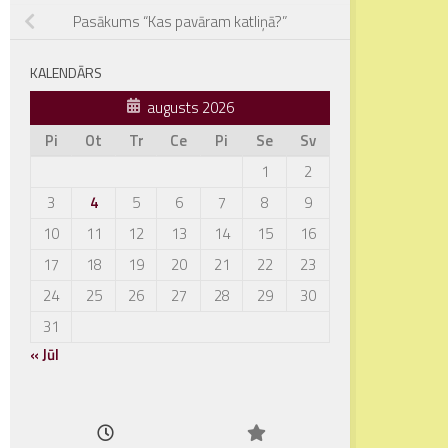
Pasākums “Kas pavāram katliņā?”
KALENDĀRS
augusts 2026
Pi
Ot
Tr
Ce
Pi
Se
Sv
1
2
3
4
5
6
7
8
9
10
11
12
13
14
15
16
17
18
19
20
21
22
23
24
25
26
27
28
29
30
31
« Jūl