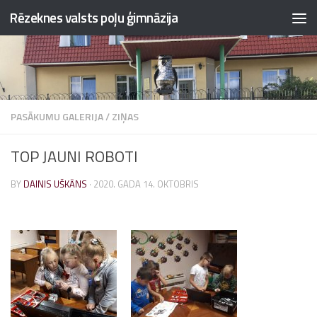
Rēzeknes valsts poļu ģimnāzija
Skip to content
PASĀKUMU GALERIJA
/
ZIŅAS
TOP JAUNI ROBOTI
BY
DAINIS UŠKĀNS
·
2020. GADA 14. OKTOBRIS