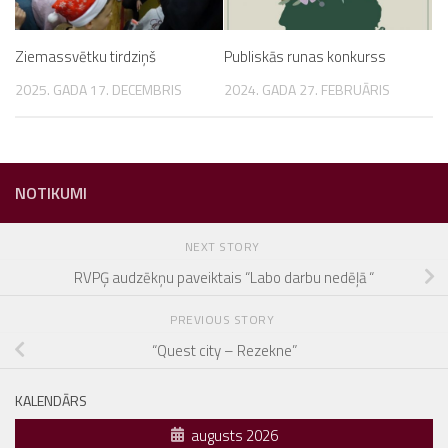
Ziemassvētku tirdziņš
Publiskās runas konkurss
2025. GADA 17. DECEMBRIS
2024. GADA 27. FEBRUĀRIS
NOTIKUMI
NEXT STORY
RVPĢ audzēkņu paveiktais “Labo darbu nedēļā “
PREVIOUS STORY
“Quest city – Rezekne”
KALENDĀRS
augusts 2026