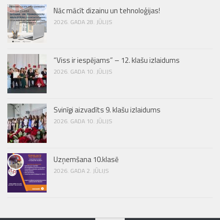
Nāc mācīt dizainu un tehnoloģijas!
2026. GADA 28. JŪLIJS
“Viss ir iespējams” – 12. klašu izlaidums
2026. GADA 10. JŪLIJS
Svinīgi aizvadīts 9. klašu izlaidums
2026. GADA 10. JŪLIJS
Uzņemšana 10.klasē
2026. GADA 2. JŪLIJS