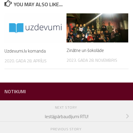
YOU MAY ALSO LIKE...
Zinātne un šokolāde
Uzdevumi.lv komanda
2023. GADA 28. NOVEMBRIS
2020. GADA 28. APRĪLIS
NOTIKUMI
NEXT STORY
Iestājpārbaudījumi RTU!
PREVIOUS STORY