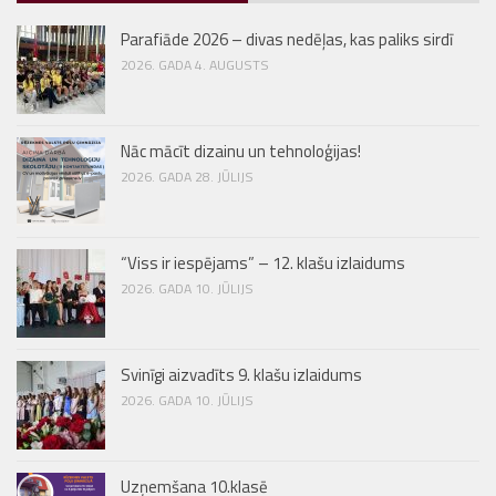
Parafiāde 2026 – divas nedēļas, kas paliks sirdī
2026. GADA 4. AUGUSTS
Nāc mācīt dizainu un tehnoloģijas!
2026. GADA 28. JŪLIJS
“Viss ir iespējams” – 12. klašu izlaidums
2026. GADA 10. JŪLIJS
Svinīgi aizvadīts 9. klašu izlaidums
2026. GADA 10. JŪLIJS
Uzņemšana 10.klasē