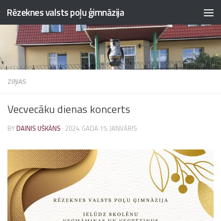
Rēzeknes valsts poļu ģimnāzija
Skip to content
ZIŅAS
Vecvecāku dienas koncerts
BY
DAINIS UŠKĀNS
·
2024. GADA 15. JANVĀRIS