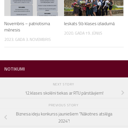
Novembris – patriotisma
Ieskats 9.b klases izlaidumā
mēnesis
2020. GADA 19. JŪNIJS
2023. GADA 3. NOVEMBRIS
NOTIKUMI
NEXT STORY
12.klases skolēni tiekas ar RTU pārstāvjiem!
PREVIOUS STORY
Biznesa ideju konkurss jauniešiem “Nākotnes atslēga
2024”!