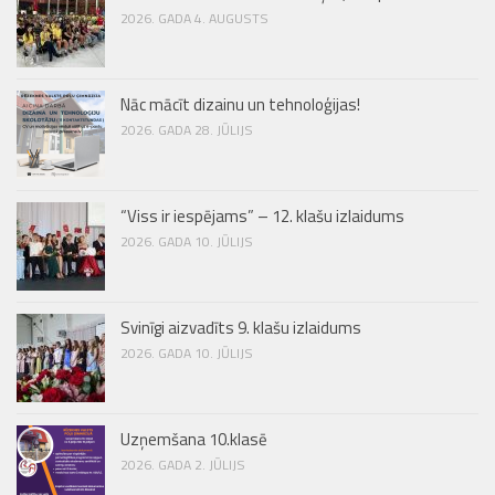
2026. GADA 4. AUGUSTS
Nāc mācīt dizainu un tehnoloģijas!
2026. GADA 28. JŪLIJS
“Viss ir iespējams” – 12. klašu izlaidums
2026. GADA 10. JŪLIJS
Svinīgi aizvadīts 9. klašu izlaidums
2026. GADA 10. JŪLIJS
Uzņemšana 10.klasē
2026. GADA 2. JŪLIJS