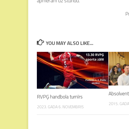
apmēram uz stundu.
P
YOU MAY ALSO LIKE...
Absolvent
RVPĢ handbola turnīrs
2015. GADA
2023. GADA 6. NOVEMBRIS