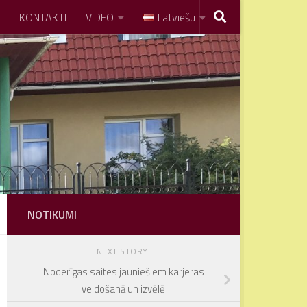
KONTAKTI
VIDEO
Latviešu
NOTIKUMI
NEXT STORY
Noderīgas saites jauniešiem karjeras
veidošanā un izvēlē