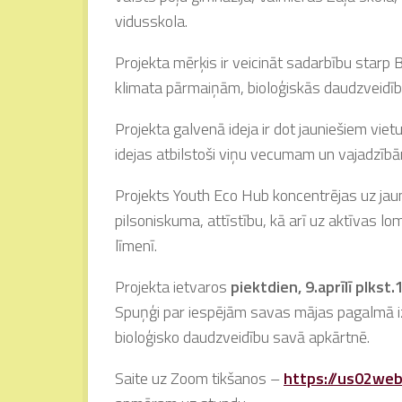
vidusskola.
Projekta mērķis ir veicināt sadarbību starp Ba
klimata pārmaiņām, bioloģiskās daudzveidī
Projekta galvenā ideja ir dot jauniešiem viet
idejas atbilstoši viņu vecumam un vajadzīb
Projekts Youth Eco Hub koncentrējas uz ja
pilsoniskuma, attīstību, kā arī uz aktīvas l
līmenī.
Projekta ietvaros
piektdien, 9.aprīlī plkst.
Spuņģi par iespējām savas mājas pagalmā izve
bioloģisko daudzveidību savā apkārtnē.
Saite uz Zoom tikšanos –
https://us02we