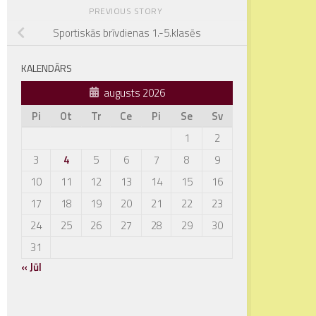
PREVIOUS STORY
Sportiskās brīvdienas 1.-5.klasēs
KALENDĀRS
augusts 2026
Pi
Ot
Tr
Ce
Pi
Se
Sv
1
2
3
4
5
6
7
8
9
10
11
12
13
14
15
16
17
18
19
20
21
22
23
24
25
26
27
28
29
30
31
« Jūl