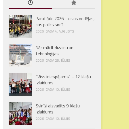
Parafiāde 2026 – divas nedēļas,
kas paliks sirdī
2026. GADA 4. AUGUSTS
Nāc mācīt dizainu un
tehnoloģijas!
2026. GADA 28. JŪLIJS
“Viss ir iespējams” – 12. klašu
izlaidums
2026. GADA 10. JŪLIJS
Svinīgi aizvadīts 9. klašu
izlaidums
2026. GADA 10. JŪLIJS