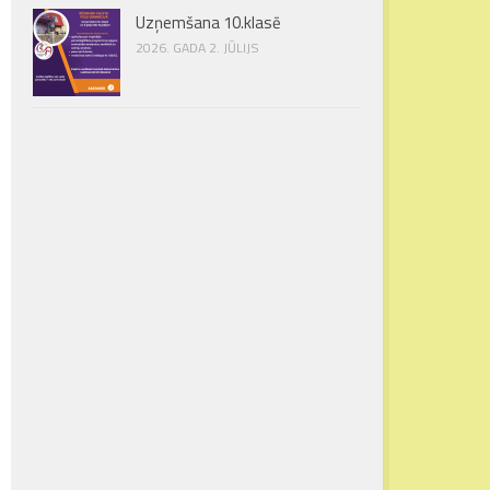
Uzņemšana 10.klasē
2026. GADA 2. JŪLIJS