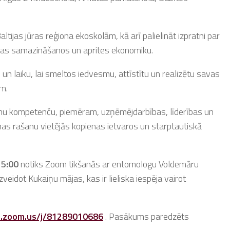
ltijas jūras reģiona ekoskolām, kā arī palielināt izpratni par
bas samazināšanos un aprites ekonomiku.
u un laiku, lai smeltos iedvesmu, attīstītu un realizētu savas
ām.
unu kompetenču, piemēram, uzņēmējdarbības, līderības un
omas rašanu vietējās kopienas ietvaros un starptautiskā
15:00
notiks Zoom tikšanās ar entomologu Voldemāru
idot Kukaiņu mājas, kas ir lieliska iespēja vairot
b.zoom.us/j/81289010686
. Pasākums paredzēts