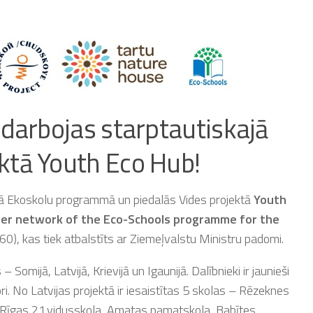
 darbojas starptautiskajā
ktā Youth Eco Hub!
ajā Ekoskolu programmā un piedalās Vides projektā
Youth
er network of the Eco-Schools programme for the
0), kas tiek atbalstīts ar Ziemeļvalstu Ministru padomi.
Somijā, Latvijā, Krievijā un Igaunijā. Dalībnieki ir jaunieši
. No Latvijas projektā ir iesaistītas 5 skolas – Rēzeknes
a, Rīgas 21.vidusskola, Amatas pamatskola, Babītes