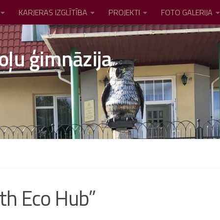
KARJERAS IZGLĪTĪBA
PROJEKTI
FOTO GALERIJA
oļu ģimnāzija
uth Eco Hub”