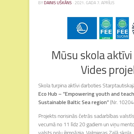
BY
DAINIS UŠKĀNS
·
2021. GADA 7. APRĪLIS
Mūsu skola aktīvi
Vides proje
Skola turpina aktīvi darboties Starptautisk
Eco Hub – “Empowering youth and teach
Sustainable Baltic Sea region”
(Nr. 102046
Projekts norisinās četrās sadarbības valstīs – 
vecumā no 11 līdz 20 gadiem un viņu mentori
valsts poļu ģimnāzija, Valmieras Zaļā skol