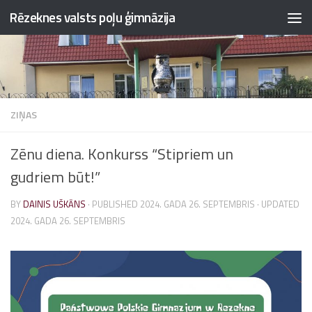
Rēzeknes valsts poļu ģimnāzija
Skip to content
ZIŅAS
Zēnu diena. Konkurss “Stipriem un
gudriem būt!”
BY
DAINIS UŠKĀNS
· PUBLISHED
2024. GADA 26. SEPTEMBRIS
· UPDATED
2024. GADA 26. SEPTEMBRIS