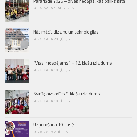
Parafiāde 2026 – divas nedēļas, kas paliks sirdī
2026. GADA 4. AUGUSTS
Nāc mācīt dizainu un tehnoloģijas!
2026. GADA 28. JŪLIJS
“Viss ir iespējams” – 12. klašu izlaidums
2026. GADA 10. JŪLIJS
Svinīgi aizvadīts 9. klašu izlaidums
2026. GADA 10. JŪLIJS
Uzņemšana 10.klasē
2026. GADA 2. JŪLIJS