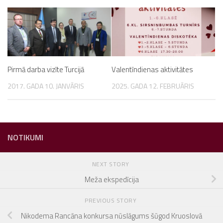
Pirmā darba vizīte Turcijā
Valentīndienas aktivitātes
2017. GADA 10. JANVĀRIS
2025. GADA 12. FEBRUĀRIS
NOTIKUMI
NEXT STORY
Meža ekspedīcija
PREVIOUS STORY
Nikodema Rancāna konkursa nūslāgums šūgod Kruoslovā