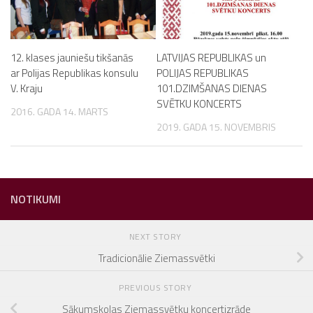
12. klases jauniešu tikšanās
LATVIJAS REPUBLIKAS un
ar Polijas Republikas konsulu
POLIJAS REPUBLIKAS
V. Kraju
101.DZIMŠANAS DIENAS
SVĒTKU KONCERTS
2016. GADA 14. MARTS
2019. GADA 15. NOVEMBRIS
NOTIKUMI
NEXT STORY
Tradicionālie Ziemassvētki
PREVIOUS STORY
Sākumskolas Ziemassvētku koncertizrāde