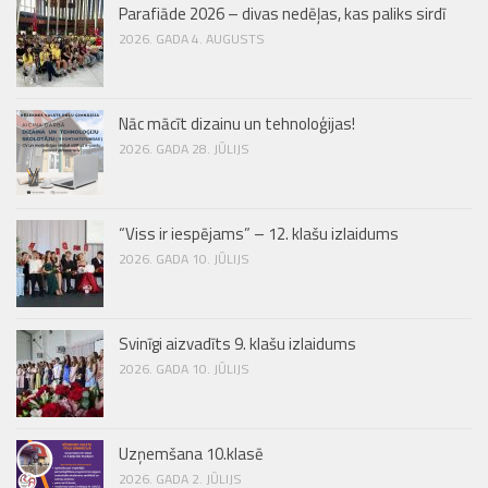
Parafiāde 2026 – divas nedēļas, kas paliks sirdī
2026. GADA 4. AUGUSTS
Nāc mācīt dizainu un tehnoloģijas!
2026. GADA 28. JŪLIJS
“Viss ir iespējams” – 12. klašu izlaidums
2026. GADA 10. JŪLIJS
Svinīgi aizvadīts 9. klašu izlaidums
2026. GADA 10. JŪLIJS
Uzņemšana 10.klasē
2026. GADA 2. JŪLIJS