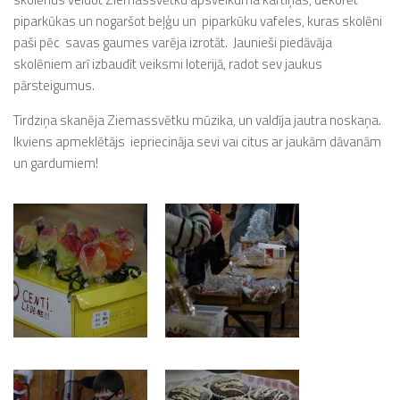
piparkūkas un nogaršot beļģu un piparkūku vafeles, kuras skolēni
paši pēc savas gaumes varēja izrotāt. Jaunieši piedāvāja
skolēniem arī izbaudīt veiksmi loterijā, radot sev jaukus
pārsteigumus.
Tirdziņa skanēja Ziemassvētku mūzika, un valdīja jautra noskaņa.
Ikviens apmeklētājs iepriecināja sevi vai citus ar jaukām dāvanām
un gardumiem!