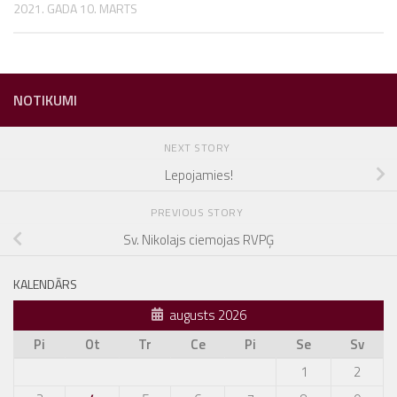
2021. GADA 10. MARTS
NOTIKUMI
NEXT STORY
Lepojamies!
PREVIOUS STORY
Sv. Nikolajs ciemojas RVPĢ
KALENDĀRS
augusts 2026
Pi
Ot
Tr
Ce
Pi
Se
Sv
1
2