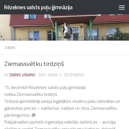
Rēzeknes valsts poļu ģimnāzija
Skip to content
ZIŅAS
Ziemassvētku tirdziņš
BY
DAINIS UŠKĀNS
·
2025. GADA 17. DECEMBRIS
15. decembrī Rēzeknes valsts poļu ģimnāzijā
notika Ziemassvētku tirdziņš.
Tirdziņā apmeklētāji varēja iegādāties skolēnu pašu darinātas un
gatavotas preces – saldumus, našķus un citus Ziemassvētku
pārsteigumus. 🎁
Pašpārvaldes jaunieši organizēja radošās darbnīcas – aicināja
skolēnus veidot Ziemassvētku apsveikuma kartiņas, dekorēt