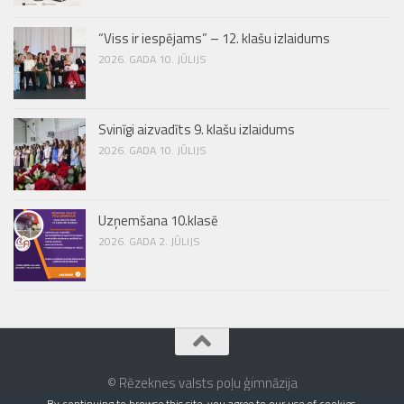
“Viss ir iespējams” – 12. klašu izlaidums
2026. GADA 10. JŪLIJS
Svinīgi aizvadīts 9. klašu izlaidums
2026. GADA 10. JŪLIJS
Uzņemšana 10.klasē
2026. GADA 2. JŪLIJS
© Rēzeknes valsts poļu ģimnāzija
By continuing to browse this site, you agree to our
use of cookies
.