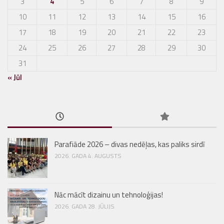
3
4
5
6
7
8
9
10
11
12
13
14
15
16
17
18
19
20
21
22
23
24
25
26
27
28
29
30
31
« Jūl
Parafiāde 2026 – divas nedēļas, kas paliks sirdī
2026. GADA 4. AUGUSTS
Nāc mācīt dizainu un tehnoloģijas!
2026. GADA 28. JŪLIJS