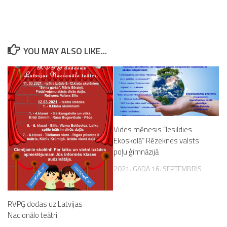
YOU MAY ALSO LIKE...
Vides mēnesis “Iesildies
Ekoskolā” Rēzeknes valsts
poļu ģimnāzijā
2021. GADA 16. SEPTEMBRIS
RVPĢ dodas uz Latvijas
Nacionālo teātri