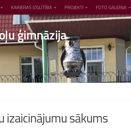
KARJERAS IZGLĪTĪBA
PROJEKTI
FOTO GALERIJA
oļu ģimnāzija
nu izaicinājumu sākums