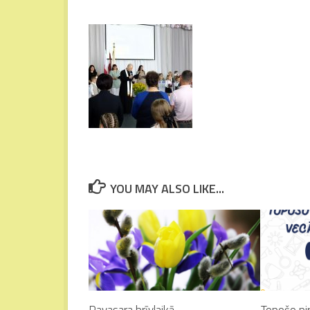
YOU MAY ALSO LIKE...
Pavasara brīvlaikā
Topošo pi