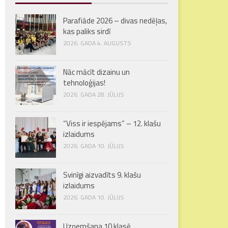
Parafiāde 2026 – divas nedēļas,
kas paliks sirdī
2026. GADA 4. AUGUSTS
Nāc mācīt dizainu un
tehnoloģijas!
2026. GADA 28. JŪLIJS
“Viss ir iespējams” – 12. klašu
izlaidums
2026. GADA 10. JŪLIJS
Svinīgi aizvadīts 9. klašu
izlaidums
2026. GADA 10. JŪLIJS
Uzņemšana 10.klasē