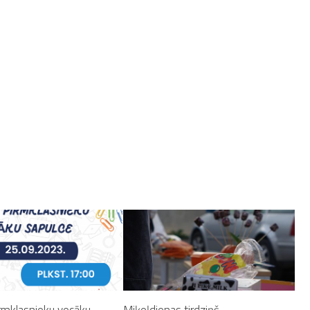
rmklasnieku vecāku
Miķeļdienas tirdziņš