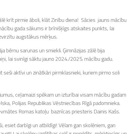
ē krīt pirmie āboli, klāt Zinību diena! Sācies jauns mācību
mācību gada sākums ir brīnišķīgs atskaites punkts, lai
izvirzītu augstākus mērķus.
ja bērnu sarunas un smiekli. Ģimnāzijas zālē bija
miņi, lai svinīgi sāktu jauno 2024./2025. mācību gadu.
seši aktīvi un zinātkāri pirmklasnieki, kuriem pirmo soli
ējumus, ceļamaizi spēkam un izturībai visam mācību gadam
elska, Polijas Republikas Vēstniecības Rīgā padomnieka.
vmātes Romas katoļu baznīcas priesteris Dainis Kašs.
oši, esiet darbīgi un atbildīgi! Vēlam gan skolēniem, gan
ugt! Lai skolēnu izglītības ceļš ir piepildīts, mērķtiecīgs un