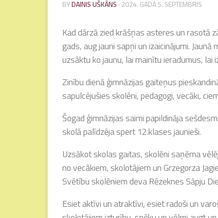
BY
DAINIS UŠKĀNS
·
2024. GADA 5. SEPTEMBRIS
Kad dārzā zied krāšņas asteres un rasotā zāl
gads, aug jauni sapņi un izaicinājumi. Jaunā 
uzsāktu ko jaunu, lai mainītu ieradumus, lai 
Zinību dienā ģimnāzijas gaiteņus pieskandinā
sapulcējušies skolēni, pedagogi, vecāki, cie
Šogad ģimnāzijas saimi papildināja sešdesmit 
skolā palīdzēja spert 12.klases jaunieši.
Uzsākot skolas gaitas, skolēni saņēma vēl
no vecākiem, skolotājiem un Grzegorza Jagi
Svētību skolēniem deva Rēzeknes Sāpju Die
Esiet aktīvi un atraktīvi, esiet radoši un var
skolotājiem izturību, spēku un vēlmi augt un a