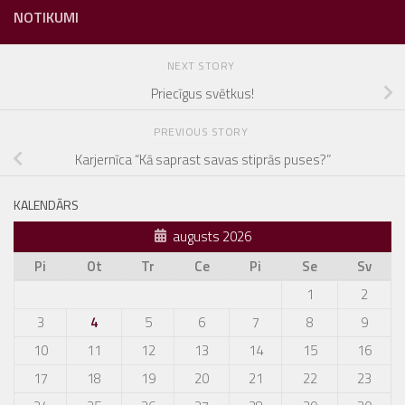
NOTIKUMI
NEXT STORY
Priecīgus svētkus!
PREVIOUS STORY
Karjernīca “Kā saprast savas stiprās puses?”
KALENDĀRS
augusts 2026
Pi
Ot
Tr
Ce
Pi
Se
Sv
1
2
3
4
5
6
7
8
9
10
11
12
13
14
15
16
17
18
19
20
21
22
23