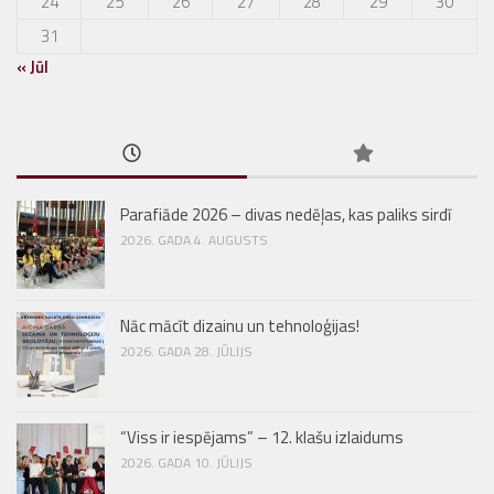
24
25
26
27
28
29
30
31
« Jūl
Parafiāde 2026 – divas nedēļas, kas paliks sirdī
2026. GADA 4. AUGUSTS
Nāc mācīt dizainu un tehnoloģijas!
2026. GADA 28. JŪLIJS
“Viss ir iespējams” – 12. klašu izlaidums
2026. GADA 10. JŪLIJS