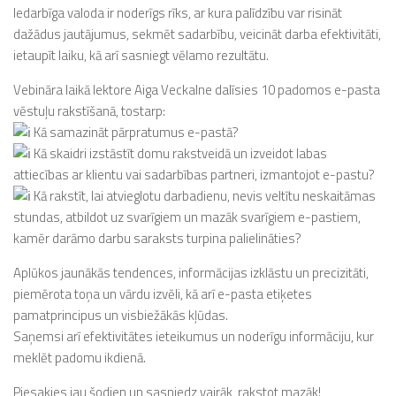
Iedarbīga valoda ir noderīgs rīks, ar kura palīdzību var risināt
dažādus jautājumus, sekmēt sadarbību, veicināt darba efektivitāti,
ietaupīt laiku, kā arī sasniegt vēlamo rezultātu.
Vebināra laikā lektore Aiga Veckalne dalīsies 10 padomos e-pasta
vēstuļu rakstīšanā, tostarp:
Kā samazināt pārpratumus e-pastā?
Kā skaidri izstāstīt domu rakstveidā un izveidot labas
attiecības ar klientu vai sadarbības partneri, izmantojot e-pastu?
Kā rakstīt, lai atvieglotu darbadienu, nevis veltītu neskaitāmas
stundas, atbildot uz svarīgiem un mazāk svarīgiem e-pastiem,
kamēr darāmo darbu saraksts turpina palielināties?
Aplūkos jaunākās tendences, informācijas izklāstu un precizitāti,
piemērota toņa un vārdu izvēli, kā arī e-pasta etiķetes
pamatprincipus un visbiežākās kļūdas.
Saņemsi arī efektivitātes ieteikumus un noderīgu informāciju, kur
meklēt padomu ikdienā.
Piesakies jau šodien un sasniedz vairāk, rakstot mazāk!