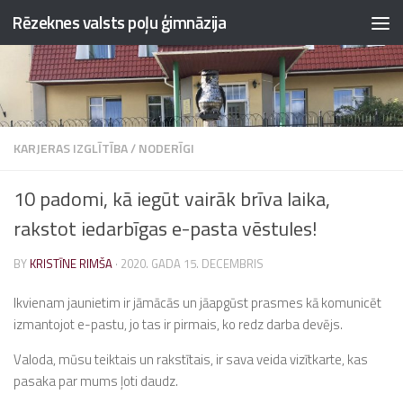
Rēzeknes valsts poļu ģimnāzija
Skip to content
KARJERAS IZGLĪTĪBA
/
NODERĪGI
10 padomi, kā iegūt vairāk brīva laika,
rakstot iedarbīgas e-pasta vēstules!
BY
KRISTĪNE RIMŠA
·
2020. GADA 15. DECEMBRIS
Ikvienam jaunietim ir jāmācās un jāapgūst prasmes kā komunicēt
izmantojot e-pastu, jo tas ir pirmais, ko redz darba devējs.
Valoda, mūsu teiktais un rakstītais, ir sava veida vizītkarte, kas
pasaka par mums ļoti daudz.