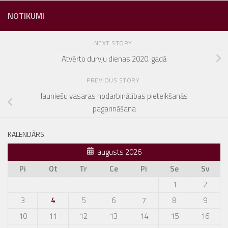
NOTIKUMI
NEXT STORY
Atvērto durvju dienas 2020. gadā
PREVIOUS STORY
Jauniešu vasaras nodarbinātības pieteikšanās
pagarināšana
KALENDĀRS
augusts 2026
Pi
Ot
Tr
Ce
Pi
Se
Sv
1
2
3
4
5
6
7
8
9
10
11
12
13
14
15
16