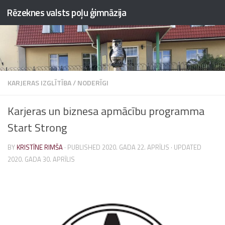
Rēzeknes valsts poļu ģimnāzija
Skip to content
KARJERAS IZGLĪTĪBA
/
NODERĪGI
Karjeras un biznesa apmācību programma
Start Strong
BY
KRISTĪNE RIMŠA
· PUBLISHED
2020. GADA 22. APRĪLIS
· UPDATED
2020. GADA 30. APRĪLIS