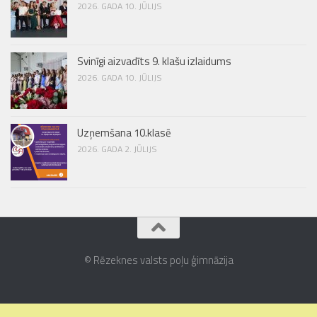
2026. GADA 10. JŪLIJS
Svinīgi aizvadīts 9. klašu izlaidums
2026. GADA 10. JŪLIJS
Uzņemšana 10.klasē
2026. GADA 2. JŪLIJS
© Rēzeknes valsts poļu ģimnāzija