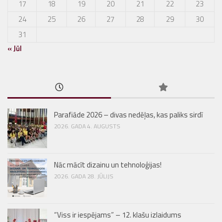
17
18
19
20
21
22
23
24
25
26
27
28
29
30
31
« Jūl
Parafiāde 2026 – divas nedēļas, kas paliks sirdī
2026. GADA 4. AUGUSTS
Nāc mācīt dizainu un tehnoloģijas!
2026. GADA 28. JŪLIJS
“Viss ir iespējams” – 12. klašu izlaidums