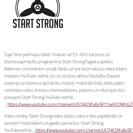
Šajā “lielo pārmaiņu laikā” mainās arī ES-ASV karjeras un
biznesaapmācību programma Start Strong.Tagad papildus
klātienes semināriem uzsāk darbu arī pie bezmaksas video bāzes
izveides YouTube vietnē un cer uz Jūsu aktīvu līdzdalību.Daudzi
karjeras un biznesa apmācību moduļi, materiāli klašu diskusijām,
semināru video, treneru meistarklases, padomi un intervijas būs
pieejami Start Strong YouTube vietnē.
_
https://www.youtube.com/channel/UCQWZKfu8v5P77wj91QMUG
Katru nedēļu Start Strong video bāzes saturs tiks papildināts ar
jauniem materiāliem un gaidīs jauniešus Start Strong
YouTubevietnē:_
https://www.youtube.com/channel/UCQWZKfu8v