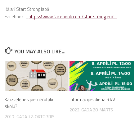
Kā arī Start Strong lapā
Facebook: _
https://www.facebook.com/startstrong.eu/_
YOU MAY ALSO LIKE...
Kā izvēlēties piemērotāko
Informācijas diena RTA!
skolu?
2022. GADA 28. MARTS
2017. GADA 12. OKTOBRIS