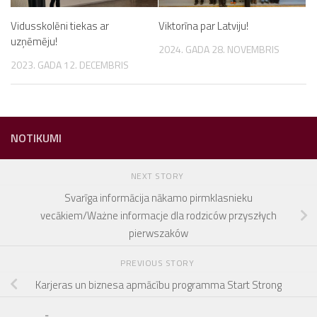
Vidusskolēni tiekas ar
Viktorīna par Latviju!
uzņēmēju!
2024. GADA 28. NOVEMBRIS
2023. GADA 12. DECEMBRIS
NOTIKUMI
NEXT STORY
Svarīga informācija nākamo pirmklasnieku
vecākiem/Ważne informacje dla rodziców przyszłych
pierwszaków
PREVIOUS STORY
Karjeras un biznesa apmācību programma Start Strong