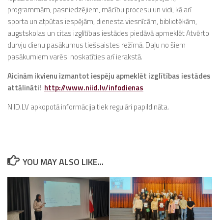
programmām, pasniedzējiem, mācību procesu un vidi, kā arī
sporta un atpūtas iespējām, dienesta viesnīcām, bibliotēkām,
augstskolas un citas izglītības iestādes piedāvā apmeklēt Atvērto
durvju dienu pasākumus tiešsaistes režīmā. Daļu no šiem
pasākumiem varēsi noskatīties arī ierakstā.
Aicinām ikvienu izmantot iespēju apmeklēt izglītības iestādes
attālināti!
http://www.niid.lv/infodienas
NIID.LV apkopotā informācija tiek regulāri papildināta.
YOU MAY ALSO LIKE...