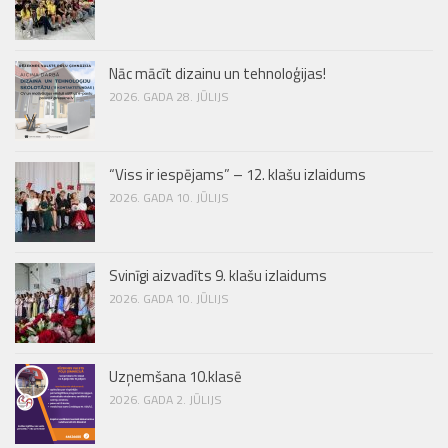
Nāc mācīt dizainu un tehnoloģijas!
2026. GADA 28. JŪLIJS
“Viss ir iespējams” – 12. klašu izlaidums
2026. GADA 10. JŪLIJS
Svinīgi aizvadīts 9. klašu izlaidums
2026. GADA 10. JŪLIJS
Uzņemšana 10.klasē
2026. GADA 2. JŪLIJS