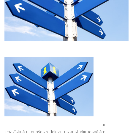
Lai
iepazīstinātu topošos reflektantus ar studiju iespējām,