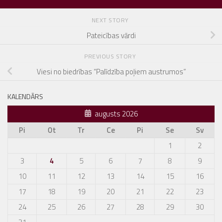
NEXT STORY
Pateicības vārdi
PREVIOUS STORY
Viesi no biedrības “Palīdzība poļiem austrumos”
KALENDĀRS
augusts 2026
Pi
Ot
Tr
Ce
Pi
Se
Sv
1
2
3
4
5
6
7
8
9
10
11
12
13
14
15
16
17
18
19
20
21
22
23
24
25
26
27
28
29
30