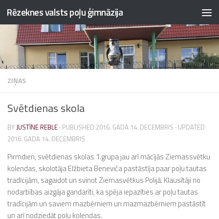
Rēzeknes valsts poļu ģimnāzija
Skip to content
ZIŅAS
Svētdienas skola
BY
JUSTĪNE REBLE
· PUBLISHED
2016. GADA 14. DECEMBRIS
· UPDATED
2016. GADA 14. DECEMBRIS
Pirmdien, svētdienas skolas 1.grupa jau arī mācījās Ziemassvētku
kolendas, skolotāja Elžbieta Beneviča pastāstīja paar poļu tautas
tradīcijām, sagaidot un svinot Ziemasvētkus Polijā. Klausītāji no
nodarbības aizgāja gandarīti, ka spēja iepazīties ar poļu tautas
tradīcijām un saviem mazbērniem un mazmazbērniem pastāstīt
un arī nodziedāt poļu kolendas.