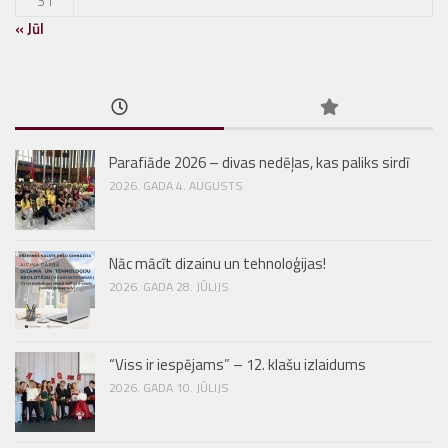
31
« Jūl
Parafiāde 2026 – divas nedēļas, kas paliks sirdī
2026. GADA 4. AUGUSTS
Nāc mācīt dizainu un tehnoloģijas!
2026. GADA 28. JŪLIJS
“Viss ir iespējams” – 12. klašu izlaidums
2026. GADA 10. JŪLIJS