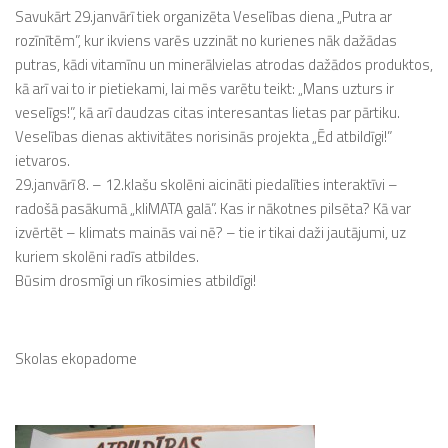
Savukārt 29.janvārī tiek organizēta Veselības diena „Putra ar
rozīnītēm”, kur ikviens varēs uzzināt no kurienes nāk dažādas
putras, kādi vitamīnu un minerālvielas atrodas dažādos produktos,
kā arī vai to ir pietiekami, lai mēs varētu teikt: „Mans uzturs ir
veselīgs!”, kā arī daudzas citas interesantas lietas par pārtiku.
Veselības dienas aktivitātes norisinās projekta „Ēd atbildīgi!”
ietvaros.
29.janvārī 8. – 12.klašu skolēni aicināti piedalīties interaktīvi –
radošā pasākumā „kliMATA galā”. Kas ir nākotnes pilsēta? Kā var
izvērtēt – klimats mainās vai nē? – tie ir tikai daži jautājumi, uz
kuriem skolēni radīs atbildes.
Būsim drosmīgi un rīkosimies atbildīgi!
Skolas ekopadome