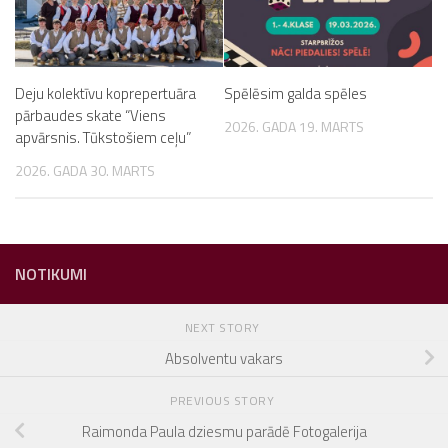
Deju kolektīvu koprepertuāra
Spēlēsim galda spēles
pārbaudes skate “Viens
2026. GADA 19. MARTS
apvārsnis. Tūkstošiem ceļu”
2026. GADA 30. MARTS
NOTIKUMI
NEXT STORY
Absolventu vakars
PREVIOUS STORY
Raimonda Paula dziesmu parādē Fotogalerija