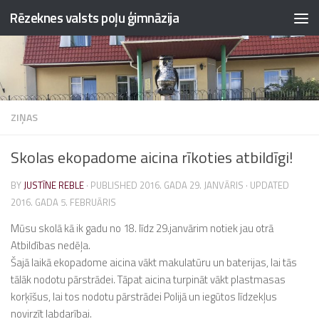
Rēzeknes valsts poļu ģimnāzija
Skip to content
ZIŅAS
Skolas ekopadome aicina rīkoties atbildīgi!
BY
JUSTĪNE REBLE
· PUBLISHED
2016. GADA 29. JANVĀRIS
· UPDATED
2016. GADA 5. FEBRUĀRIS
Mūsu skolā kā ik gadu no 18. līdz 29.janvārim notiek jau otrā
Atbildības nedēļa.
Šajā laikā ekopadome aicina vākt makulatūru un baterijas, lai tās
tālāk nodotu pārstrādei. Tāpat aicina turpināt vākt plastmasas
korķīšus, lai tos nodotu pārstrādei Polijā un iegūtos līdzekļus
novirzīt labdarībai.