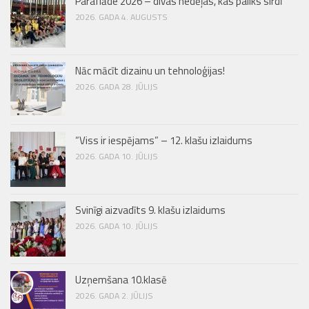
Parafiāde 2026 – divas nedēļas, kas paliks sirdī
2026. GADA 4. AUGUSTS
Nāc mācīt dizainu un tehnoloģijas!
2026. GADA 28. JŪLIJS
“Viss ir iespējams” – 12. klašu izlaidums
2026. GADA 10. JŪLIJS
Svinīgi aizvadīts 9. klašu izlaidums
2026. GADA 10. JŪLIJS
Uzņemšana 10.klasē
2026. GADA 2. JŪLIJS