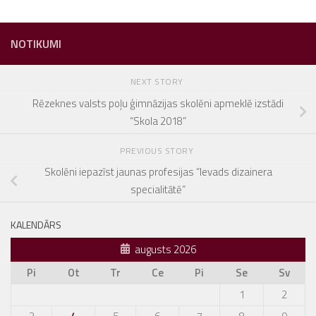
NOTIKUMI
NEXT STORY
Rēzeknes valsts poļu ģimnāzijas skolēni apmeklē izstādi
“Skola 2018”
PREVIOUS STORY
Skolēni iepazīst jaunas profesijas “Ievads dizainera
specialitātē”
KALENDĀRS
augusts 2026
Pi
Ot
Tr
Ce
Pi
Se
Sv
1
2