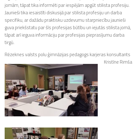
jomām, tāpat tika informēti par iespējām apgūt stilista profesiju.
Jaunieši tika iesaistīti diskusijā par stilista profesiju un darba
specifiku, ar dažādu praktisku uzdevumu starpniecību jaunieši
guva priekšstatu par šīs profesijas būtību un iejutās stilista jomā,
tāpat arī ieguva informāciju par profesijas pieprasījumu darba
tirgū.
Rēzeknes valsts polu ģimnāzijas pedagogs karjeras konsultants
Kristīne Rimša