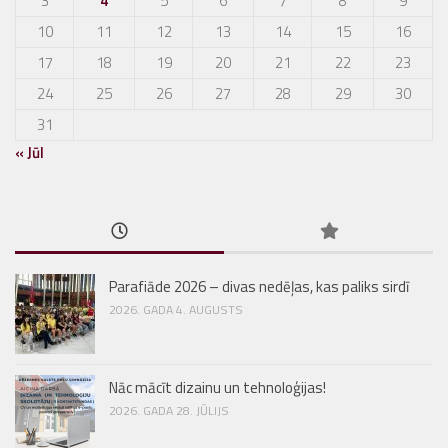
3
4
5
6
7
8
9
10
11
12
13
14
15
16
17
18
19
20
21
22
23
24
25
26
27
28
29
30
31
« Jūl
Parafiāde 2026 – divas nedēļas, kas paliks sirdī
2026. GADA 4. AUGUSTS
Nāc mācīt dizainu un tehnoloģijas!
2026. GADA 28. JŪLIJS