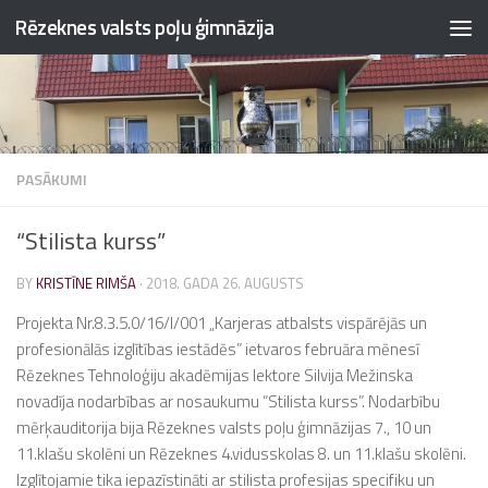
Rēzeknes valsts poļu ģimnāzija
Skip to content
PASĀKUMI
“Stilista kurss”
BY
KRISTĪNE RIMŠA
·
2018. GADA 26. AUGUSTS
Projekta Nr.8.3.5.0/16/I/001 „Karjeras atbalsts vispārējās un
profesionālās izglītības iestādēs” ietvaros februāra mēnesī
Rēzeknes Tehnoloģiju akadēmijas lektore Silvija Mežinska
novadīja nodarbības ar nosaukumu “Stilista kurss”. Nodarbību
mērķauditorija bija Rēzeknes valsts poļu ģimnāzijas 7., 10 un
11.klašu skolēni un Rēzeknes 4.vidusskolas 8. un 11.klašu skolēni.
Izglītojamie tika iepazīstināti ar stilista profesijas specifiku un