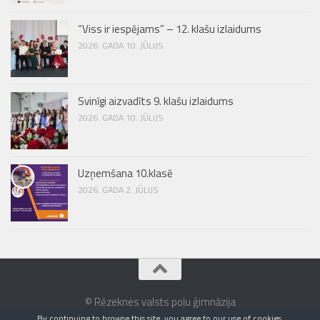
“Viss ir iespējams” – 12. klašu izlaidums
2026. GADA 10. JŪLIJS
Svinīgi aizvadīts 9. klašu izlaidums
2026. GADA 10. JŪLIJS
Uzņemšana 10.klasē
2026. GADA 2. JŪLIJS
© Rēzeknes valsts poļu ģimnāzija
By continuing to browse this site, you agree to our
use of cookies
.