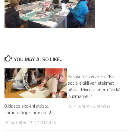
YOU MAY ALSO LIKE...
Pasākums vecākiem “Kā
sociālie tīkli var ietekmēt
bērna dzīvi un karjeru. No kā
jāuzmanās?”
8.klases skolēni attīsta
2021. GADA 26. APRĪLIS
komunikācijas prasmes!
2024. GADA 28. NOVEMBRIS