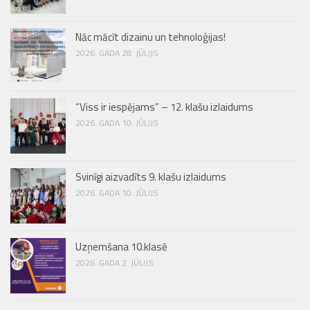
Nāc mācīt dizainu un tehnoloģijas!
2026. GADA 28. JŪLIJS
“Viss ir iespējams” – 12. klašu izlaidums
2026. GADA 10. JŪLIJS
Svinīgi aizvadīts 9. klašu izlaidums
2026. GADA 10. JŪLIJS
Uzņemšana 10.klasē
2026. GADA 2. JŪLIJS