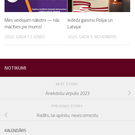
Mēs veidojam nākotni — nāc
Iededz gaismu Polijai un
mācīties pie mums!
Latvijai
2025. GADA 12. JŪNIJS
2025. GADA 5. NOVEMBRIS
NOTIKUMI
NEXT STORY
Anekdošu virpulis 2023
PREVIOUS STORY
Radīts, lai apēstu, nevis izmestu
KALENDĀRS