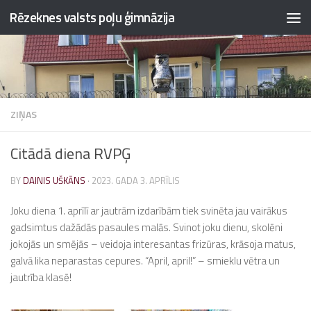
Rēzeknes valsts poļu ģimnāzija
Skip to content
ZIŅAS
Citādā diena RVPĢ
BY
DAINIS UŠKĀNS
·
2023. GADA 3. APRĪLIS
Joku diena 1. aprīlī ar jautrām izdarībām tiek svinēta jau vairākus
gadsimtus dažādās pasaules malās. Svinot joku dienu, skolēni
jokojās un smējās – veidoja interesantas frizūras, krāsoja matus,
galvā lika neparastas cepures. “April, april!” – smieklu vētra un
jautrība klasē!