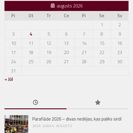
augusts 2026
Pi
Ot
Tr
Ce
Pi
Se
Sv
1
2
3
4
5
6
7
8
9
10
11
12
13
14
15
16
17
18
19
20
21
22
23
24
25
26
27
28
29
30
31
« Jūl
Parafiāde 2026 – divas nedēļas, kas paliks sirdī
2026. GADA 4. AUGUSTS