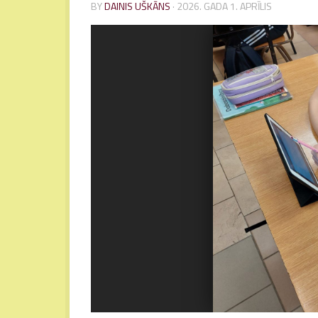
BY
DAINIS UŠKĀNS
·
2026. GADA 1. APRĪLIS
5
6
7
8