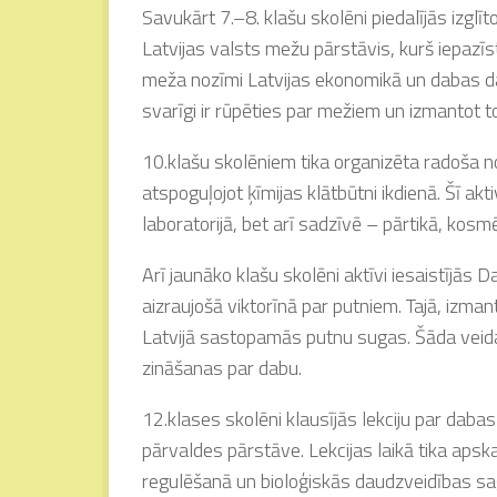
Savukārt 7.–8. klašu skolēni piedalījās izg
Latvijas valsts mežu pārstāvis, kurš iepazīs
meža nozīmi Latvijas ekonomikā un dabas dau
svarīgi ir rūpēties par mežiem un izmantot to
10.klašu skolēniem tika organizēta radoša no
atspoguļojot ķīmijas klātbūtni ikdienā. Šī akt
laboratorijā, bet arī sadzīvē – pārtikā, kosmēt
Arī jaunāko klašu skolēni aktīvi iesaistījās D
aizraujošā viktorīnā par putniem. Tajā, izman
Latvijā sastopamās putnu sugas. Šāda veida
zināšanas par dabu.
12.klases skolēni klausījās lekciju par daba
pārvaldes pārstāve. Lekcijas laikā tika aps
regulēšanā un bioloģiskās daudzveidības sag