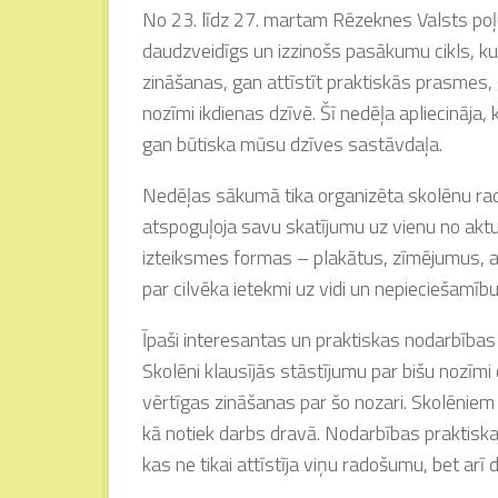
No 23. līdz 27. martam Rēzeknes Valsts poļ
daudzveidīgs un izzinošs pasākumu cikls, kur
zināšanas, gan attīstīt praktiskās prasmes,
nozīmi ikdienas dzīvē. Šī nedēļa apliecināja
gan būtiska mūsu dzīves sastāvdaļa.
Nedēļas sākumā tika organizēta skolēnu rad
atspoguļoja savu skatījumu uz vienu no ak
izteiksmes formas – plakātus, zīmējumus, a
par cilvēka ietekmi uz vidi un nepieciešamību r
Īpaši interesantas un praktiskas nodarbības n
Skolēni klausījās stāstījumu par bišu nozīm
vērtīgas zināšanas par šo nozari. Skolēniem 
kā notiek darbs dravā. Nodarbības praktiska
kas ne tikai attīstīja viņu radošumu, bet ar