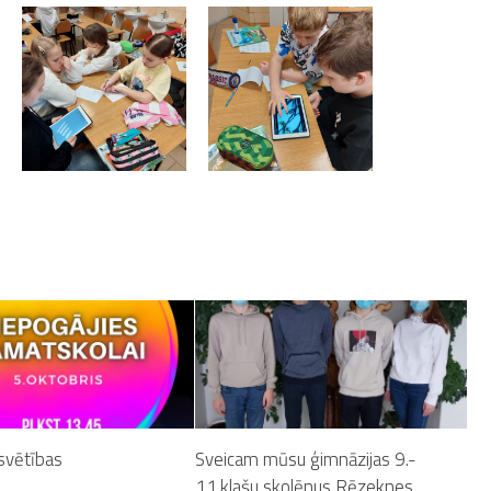
esvētības
Sveicam mūsu ģimnāzijas 9.-
11.klašu skolēnus Rēzeknes