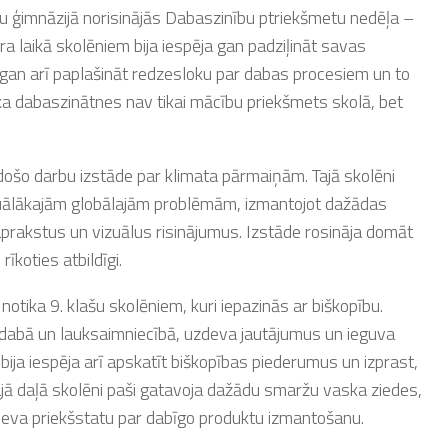
u ģimnāzijā norisinājās Dabaszinību ptriekšmetu nedēļa –
a laikā skolēniem bija iespēja gan padziļināt savas
 gan arī paplašināt redzesloku par dabas procesiem un to
, ka dabaszinātnes nav tikai mācību priekšmets skolā, bet
ošo darbu izstāde par klimata pārmaiņām. Tajā skolēni
tuālākajām globālajām problēmām, izmantojot dažādas
prakstus un vizuālus risinājumus. Izstāde rosināja domāt
īkoties atbildīgi.
otika 9. klašu skolēniem, kuri iepazinās ar biškopību.
i dabā un lauksaimniecībā, uzdeva jautājumus un ieguva
bija iespēja arī apskatīt biškopības piederumus un izprast,
jā daļā skolēni paši gatavoja dažādu smaržu vaska ziedes,
ī deva priekšstatu par dabīgo produktu izmantošanu.