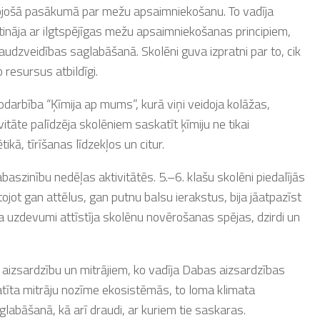
lītojošā pasākumā par mežu apsaimniekošanu. To vadīja
tināja ar ilgtspējīgas mežu apsaimniekošanas principiem,
dzveidības saglabāšanā. Skolēni guva izpratni par to, cik
 resursus atbildīgi.
darbība “Ķīmija ap mums”, kurā viņi veidoja kolāžas,
ivitāte palīdzēja skolēniem saskatīt ķīmiju ne tikai
ikā, tīrīšanas līdzekļos un citur.
abaszinību nedēļas aktivitātēs. 5.–6. klašu skolēni piedalījās
tojot gan attēlus, gan putnu balsu ierakstus, bija jāatpazīst
 uzdevumi attīstīja skolēnu novērošanas spējas, dzirdi un
s aizsardzību un mitrājiem, ko vadīja Dabas aizsardzības
katīta mitrāju nozīme ekosistēmās, to loma klimata
labāšanā, kā arī draudi, ar kuriem tie saskaras.