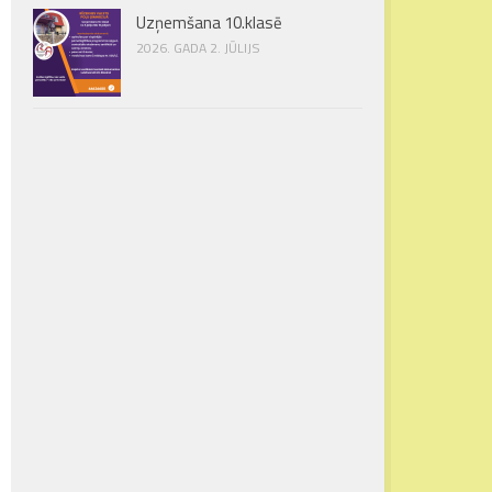
Uzņemšana 10.klasē
2026. GADA 2. JŪLIJS