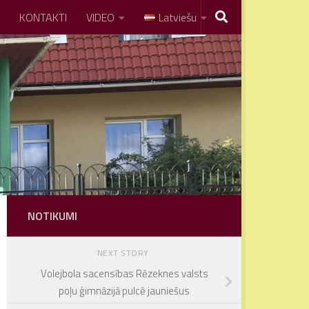
KONTAKTI
VIDEO
Latviešu
NOTIKUMI
NEXT STORY
Volejbola sacensības Rēzeknes valsts
poļu ģimnāzijā pulcē jauniešus