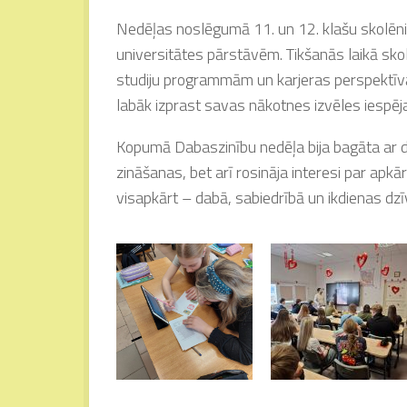
Nedēļas noslēgumā 11. un 12. klašu skolēniem
universitātes pārstāvēm. Tikšanās laikā sko
studiju programmām un karjeras perspektīvām
labāk izprast savas nākotnes izvēles iespēj
Kopumā Dabaszinību nedēļa bija bagāta ar da
zināšanas, bet arī rosināja interesi par apkā
visapkārt – dabā, sabiedrībā un ikdienas dz