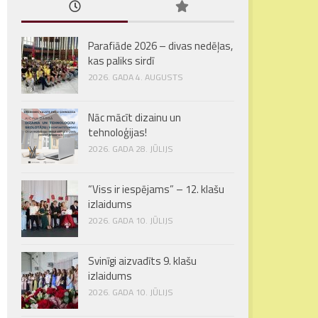
Parafiāde 2026 – divas nedēļas,
kas paliks sirdī
2026. GADA 4. AUGUSTS
Nāc mācīt dizainu un
tehnoloģijas!
2026. GADA 28. JŪLIJS
“Viss ir iespējams” – 12. klašu
izlaidums
2026. GADA 10. JŪLIJS
Svinīgi aizvadīts 9. klašu
izlaidums
2026. GADA 10. JŪLIJS