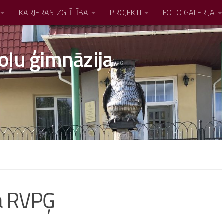
KARJERAS IZGLĪTĪBA
PROJEKTI
FOTO GALERIJA
oļu ģimnāzija
a RVPĢ