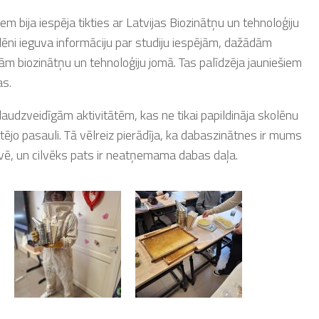
 bija iespēja tikties ar Latvijas Biozinātņu un tehnoloģiju
lēni ieguva informāciju par studiju iespējām, dažādām
 biozinātņu un tehnoloģiju jomā. Tas palīdzēja jauniešiem
as.
udzveidīgām aktivitātēm, kas ne tikai papildināja skolēnu
rtējo pasauli. Tā vēlreiz pierādīja, ka dabaszinātnes ir mums
īvē, un cilvēks pats ir neatņemama dabas daļa.