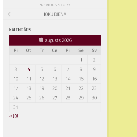
PREVIOUS STORY
JOKU DIENA
KALENDĀRS
augusts 2026
Pi
Ot
Tr
Ce
Pi
Se
Sv
1
2
3
4
5
6
7
8
9
10
11
12
13
14
15
16
17
18
19
20
21
22
23
24
25
26
27
28
29
30
31
« Jūl